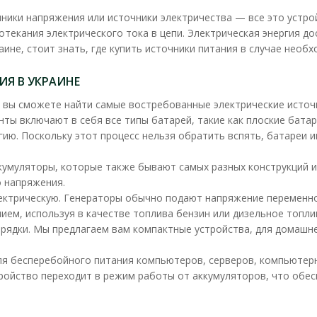
чники напряжения или источники электричества — все это устро
екания электрического тока в цепи. Электрическая энергия дос
не, стоит знать, где купить источники питания в случае необх
Я В УКРАИНЕ
 вы сможете найти самые востребованные электрические источ
нты включают в себя все типы батарей, такие как плоские бата
гию. Поскольку этот процесс нельзя обратить вспять, батареи
умуляторы, которые также бывают самых разных конструкций и 
 напряжения.
лектрическую. Генераторы обычно подают напряжение переменно
ием, используя в качестве топлива бензин или дизельное топли
ядки. Мы предлагаем вам компактные устройства, для домашнег
я бесперебойного питания компьютеров, серверов, компьютерн
тройство переходит в режим работы от аккумуляторов, что об