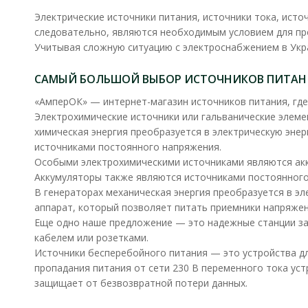
Электрические источники питания, источники тока, исто
следовательно, являются необходимым условием для прот
Учитывая сложную ситуацию с электроснабжением в Украи
САМЫЙ БОЛЬШОЙ ВЫБОР ИСТОЧНИКОВ ПИТАНИ
«АмперОК» — интернет-магазин источников питания, где
Электрохимические источники или гальванические элеме
химическая энергия преобразуется в электрическую энер
источниками постоянного напряжения.
Особыми электрохимическими источниками являются акк
Аккумуляторы также являются источниками постоянного
В генераторах механическая энергия преобразуется в э
аппарат, который позволяет питать приемники напряжен
Еще одно наше предложение — это надежные станции зар
кабелем или розетками.
Источники бесперебойного питания — это устройства дл
пропадания питания от сети 230 В переменного тока ус
защищает от безвозвратной потери данных.