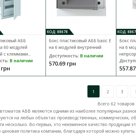
Щитки под автоматы AББ серии UK600 дост
вариантах: электрические (распределитель
2 869.34 грн
КОД: 88678
КОД: 8867
тиковый AББ
Бокс пластиковый АББ basic E
Бокс пл
а 60 модулей
на 6 модулей внутренний
на 6 мо
й с клеммами...
непрозр
Доступность:
В наличии
сть:
В наличии
Доступ
570.69 грн
 грн
557.87
Бокс пластиковый АББ basic E на 2
непрозрачный
Доступность:
В наличии
1
2
3
Боксы ABB basic E разработаны для примен
Всего
62
товаров
коттеджах и административных зданиях. Щ
автоматов ABB являются одними из наиболее популярных разно
зуются на любых объектах: производственных, коммерческих, о
1 113.98 грн
ти несколько. Во-первых, это неизменное качество продукции э
 ценовая политика компании, благодаря которой можно купить