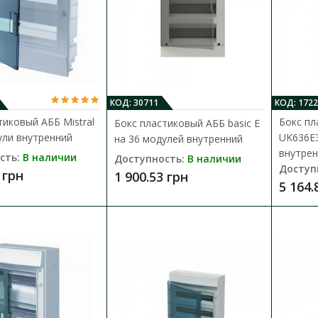
2 225.02 грн
КОД: 30711
КОД: 1722
тиковый АББ Mistral
Бокс пл
Бокс пластиковый АББ basic E
ули внутренний
UK636E3
на 36 модулей внутренний
Бокс пластиковый АББ Mistral на 1
внутрен
сть:
В наличии
Доступность:
В наличии
Доступность:
В наличии
Доступ
 грн
1 900.53 грн
5 164.
Новейшая система бытовых шкафов серии M
концепцию System pro E comfort, позв..
1 869.90 грн