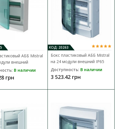
12 модулей внешний
В КОРЗИНУ
istral, входящий в новую
В сравнения
В закладки
5
КОД: 20263
Бокс пластиковый АББ Mistral
астиковый АББ Mistral
на 24 модули внешний IP65
одули внешний
Доступность:
В наличии
ность:
В наличии
3 523.42 грн
28 грн
12 модулей внешний
В КОРЗИНУ
В сравнения
istral, входящий в новую
В закладки