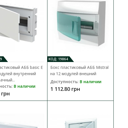
В сравнения
В закладки
упны в трех основных
..
9
КОД: 19864
астиковый АББ basic E
Бокс пластиковый АББ Mistral
одулей внутренний
на 12 модулей внешний
2 модулей внутренний
ачный...
Доступность:
В наличии
В КОРЗИНУ
ность:
В наличии
1 112.80 грн
 грн
ения в квартирах,
В сравнения
ит..
В закладки