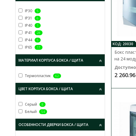
IP30
5
IP31
6
IP40
1
IP41
28
IP44
5
КОД: 20030
IP65
17
Бокс плас
на 24 мод
МАТЕРИАЛ КОРПУСА БОКСА / ЩИТА
Доступно
2 260.96
Термопластик
62
ЦВЕТ КОРПУСА БОКСА / ЩИТА
Cерый
8
Белый
54
ОСОБЕННОСТИ ДВЕРКИ БОКСА / ЩИТА