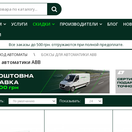
М
УСЛУГИ
СКИДКИ
ПРОИЗВОДИТЕЛИ
БЛОГ
НО
И
Все заказы до 500 грн. отгружаются при полной предоплате.
ПОД АВТОМАТЫ
БОКСЫ ДЛЯ АВТОМАТИКИ ABB
я автоматики ABB
ть:
Показывать:
Бокс пластиковый AББ UK612E2 на 