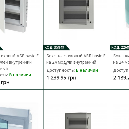
Бокс пластиковый АББ Mistral на 
Доступность:
В наличии
Новейшая система бытовых шкафов серии M
концепцию System pro E comfort, позв..
1 112.80 грн
КОД: 35849
КОД: 2268
тиковый АББ basic E
Бокс пластиковый АББ basic E
Бокс пл
улей внутренний
на 24 модули внутренний
на 24 м
ный...
Доступность:
В наличии
Доступ
сть:
В наличии
1 239.95 грн
2 189.
 грн
Бокс пластиковый АББ Mistral на 
IP65
Доступность:
В наличии
Новейшая система бытовых шкафов серии M
концепцию System pro E comfort, позв..