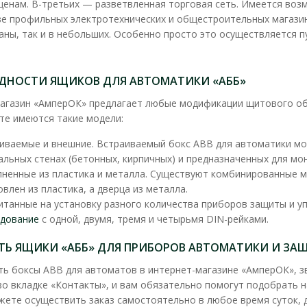
ценам. В-третьих — разветвленная торговая сеть. Имеется во
е профильных электротехнических и общестроительных магазина
раны, так и в небольших. Особенно просто это осуществляется 
Бокс пластиковый АББ basic E на 2
ДНОСТИ ЯЩИКОВ ДЛЯ АВТОМАТИКИ «АББ»
Доступность:
В наличии
агазин «АмперОК» предлагает любые модификации щитового об
те имеются такие модели:
Боксы ABB basic E разработаны для примен
коттеджах и административных зданиях. Щ
иваемые и внешние. Встраиваемый бокс ABB для автоматики мож
альных стенах (бетонных, кирпичных) и предназначенных для мо
1 239.95 грн
ненные из пластика и металла. Существуют комбинированные м
овлен из пластика, а дверца из металла.
итанные на установку разного количества приборов защиты и у
дование
с одной, двумя, тремя и четырьмя DIN-рейками.
ИТЬ ЯЩИКИ «АББ» ДЛЯ ПРИБОРОВ АВТОМАТИКИ И ЗА
ть боксы ABB для автоматов в интернет-магазине «АмперОК»,
во вкладке «Контакты», и вам обязательно помогут подобрать 
Бокс пластиковый АББ Mistral на 
жете осуществить заказ самостоятельно в любое время суток, д