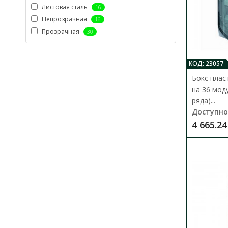
Листовая сталь
16
Непрозрачная
16
Прозрачная
30
КОД: 23057
Бокс плас
на 36 мод
ряда)...
Доступно
4 665.24