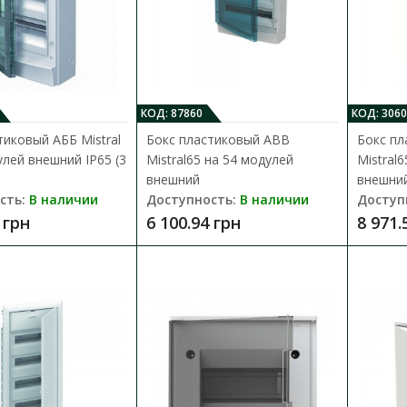
Бокс пластиковый АББ Mistral на 1
с клеммой
КОД: 87860
КОД: 3060
Доступность:
В наличии
тиковый АББ Mistral
Бокс пластиковый ABB
Бокс пл
Новейшая система бытовых шкафов серии M
улей внешний IP65 (3
Mistral65 на 54 модулей
Mistral
концепцию System pro E comfort, позв..
внешний
внешни
сть:
В наличии
Доступность:
В наличии
Доступ
925.34 грн
 грн
6 100.94 грн
8 971.
Бокс пластиковый AББ UK624E3 на 
внутренний с клеммами
Доступность:
В наличии