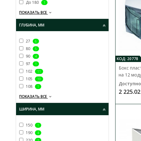
До 180
1
ПОКАЗАТЬ ВСЕ
ГЛУБИНА, ММ
27
6
80
5
90
4
КОД: 20778
97
1
Бокс плас
102
11
на 12 мод
105
10
Доступно
108
1
2 225.02
ПОКАЗАТЬ ВСЕ
ШИРИНА, ММ
150
1
190
4
220
2