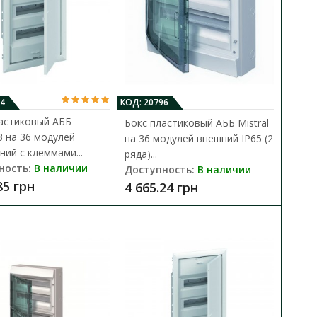
4
КОД: 20796
астиковый AББ
Бокс пластиковый АББ Mistral
 на 36 модулей
на 36 модулей внешний IP65 (2
2 модулей внутренний
ний с клеммами...
ряда)...
В КОРЗИНУ
ность:
В наличии
Доступность:
В наличии
85 грн
4 665.24 грн
В сравнения
istral, входящий в новую
В закладки