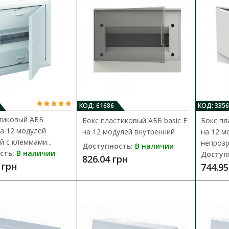
внутренний с клеммами
Доступность:
В наличии
Щитки под автоматы AББ серии UK600 дост
вариантах: электрические (распределитель
2 561.98 грн
КОД: 61686
КОД: 3356
тиковый AББ
Бокс пластиковый АББ basic E
Бокс пл
а 12 модулей
на 12 модулей внутренний
на 12 м
Бокс пластиковый АББ basic E на 1
й с клеммами...
непрозр
Доступность:
В наличии
Доступность:
В наличии
сть:
В наличии
Доступ
826.04 грн
 грн
744.95
Боксы ABB basic E разработаны для примен
коттеджах и административных зданиях. Щ
826.04 грн