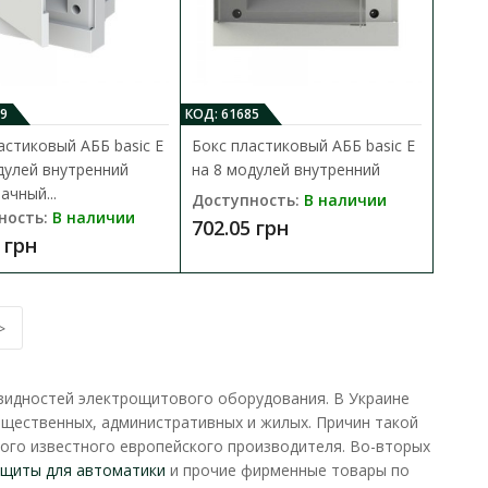
В закладки
упны в трех основных
..
9
КОД: 61685
астиковый АББ basic E
Бокс пластиковый АББ basic E
дулей внутренний
на 8 модулей внутренний
ачный...
Доступность:
В наличии
ность:
В наличии
702.05 грн
 грн
4 модулей внутренний
В КОРЗИНУ
>
В сравнения
ения в квартирах,
В закладки
ит..
видностей электрощитового оборудования. В Украине
бщественных, административных и жилых. Причин такой
того известного европейского производителя. Во-вторых
щиты для автоматики
и прочие фирменные товары по