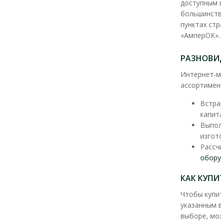
доступным 
большинств
пунктах ст
«АмперОК».
РАЗНОВИ
Интернет-м
ассортимен
Встра
капит
Выпол
изгот
Рассч
обору
КАК КУП
Чтобы купи
указанным 
выборе, мо