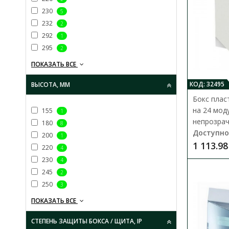
230
5
232
2
292
1
295
2
ПОКАЗАТЬ ВСЕ
КОД: 32495
ВЫСОТА, ММ
Бокс плас
на 24 мод
155
1
непрозрач
180
8
Доступно
200
1
1 113.98
220
4
230
4
245
2
250
3
ПОКАЗАТЬ ВСЕ
СТЕПЕНЬ ЗАЩИТЫ БОКСА / ЩИТА, IP