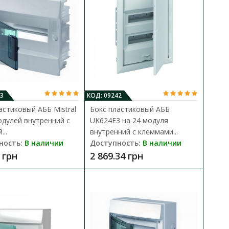
2 модулей внутренний
В КОРЗИНУ
3
КОД: 09242
астиковый АББ Mistral
Бокс пластиковый AББ
В сравнения
ения в квартирах,
одулей внутренний с
UK624E3 на 24 модуля
В закладки
ит..
..
внутренний с клеммами...
ность:
В наличии
Доступность:
В наличии
 грн
2 869.34 грн