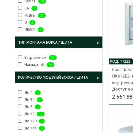
Basic E
20
CA
5
Mistral
25
U
6
UK600
5
ТИП МОНТАЖА БОКСА / ЩИТА
Встроенный
26
КОД: 17223
Накладной
36
Бокс плас
UK612E2 н
КОЛИЧЕСТВО МОДУЛЕЙ БОКСА / ЩИТА
внутренни
Доступно
До 4
1
2 561.98
До 54
2
До 8
9
До 12
12
До 120
2
До 144
3