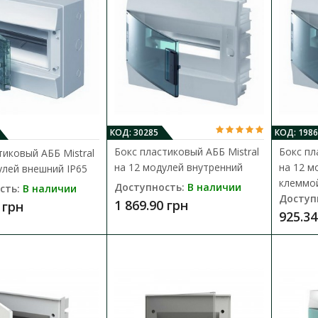
Бокс пластиковый АББ basic E на 1
непрозрачный
КОД: 30285
КОД: 1986
Доступность:
В наличии
Бокс пластиковый АББ Mistral
Бокс пл
тиковый АББ Mistral
Боксы ABB basic E разработаны для примен
на 12 модулей внутренний
на 12 м
улей внешний IP65
коттеджах и административных зданиях. Щ
клеммой.
Доступность:
В наличии
сть:
В наличии
Доступ
1 869.90 грн
 грн
744.95 грн
925.34