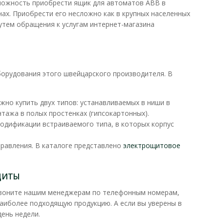
зможность приобрести ящик для автоматов ABB в
х. Приобрести его несложно как в крупных населенных
путем обращения к услугам интернет-магазина
4 модули внутренний
В КОРЗИНУ
орудования этого швейцарского производителя. В
ения в квартирах,
В сравнения
ит..
но купить двух типов: устанавливаемых в ниши в
В закладки
нтажа в полых простенках (гипсокартонных).
одификации встраиваемого типа, в которых корпус
правления. В каталоге представлено
электрощитовое
ЩИТЫ
 звоните нашим менеджерам по телефонным номерам,
наиболее подходящую продукцию. А если вы уверены в
24 модули внешний
ень недели.