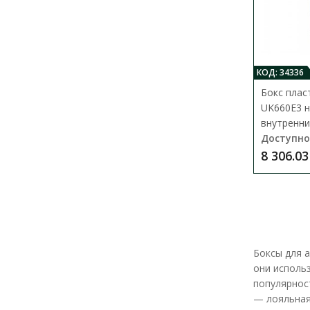
КОД: 34336
Бокс плас
UK660E3 н
внутренни
Доступно
8 306.03
Боксы для 
они исполь
популярнос
— лояльная