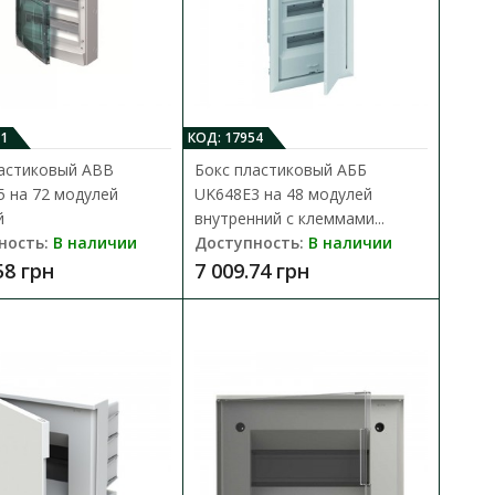
2 модулей внутренний
В КОРЗИНУ
1
КОД: 17954
В сравнения
астиковый ABB
Бокс пластиковый AББ
В закладки
istral, входящий в новую
65 на 72 модулей
UK648E3 на 48 модулей
й
внутренний с клеммами...
ность:
В наличии
Доступность:
В наличии
58 грн
7 009.74 грн
24 модуля
В КОРЗИНУ
В сравнения