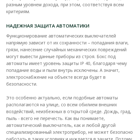
разным уровнем дохода, при этом, соответствуя всем
Щиток для автоматов внутренний VIOLUX предназначен для
критериям.
установки автоматических выключателей, выполн..
НАДЕЖНАЯ ЗАЩИТА АВТОМАТИКИ
771.07 грн
Функционирование автоматических выключателей
напрямую зависит от их сохранности – попадания влаги,
грязи, нанесение случайных механических повреждений
В КОРЗИНУ
могут вывести данные приборы из строя. Бокс под
автоматы имеет уровень защиты IP 40, благодаря чему
В сравнения
попадание воды и пыли внутрь исключены. А значит,
В закладки
электроснабжение на объекте всегда будет в
безопасности.
Это особенно актуально, если подобные автоматы
располагаются на улице, со всем обилием внешних
воздействий, неизбежных в открытой среде. Дождь, град,
пыль - всего не перечесть. Как вы понимаете,
автоматический выключатель, как и любой другой
специализированный электроприбор, не может безопасно
работать в таких условиях и нуждается в защите. Потому,