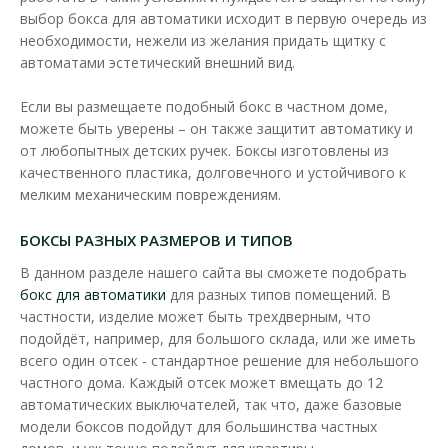
выбор бокса для автоматики исходит в первую очередь из
необходимости, нежели из желания придать щитку с
автоматами эстетический внешний вид.
Если вы размещаете подобный бокс в частном доме,
можете быть уверены – он также защитит автоматику и
от любопытных детских ручек. Боксы изготовлены из
качественного пластика, долговечного и устойчивого к
мелким механическим повреждениям.
БОКСЫ РАЗНЫХ РАЗМЕРОВ И ТИПОВ
Бокс пластиковый VIOLUX на 36 модулей внешний
В данном разделе нашего сайта вы сможете подобрать
Доступность:
В наличии
бокс для автоматики
для разных типов помещений. В
частности, изделие может быть трехдверным, что
Ящик для автоматов VIOLUX предназначен для установки
подойдёт, например, для большого склада, или же иметь
автоматических выключателей, выполнен из качест..
всего один отсек - стандартное решение для небольшого
1 004.94 грн
частного дома. Каждый отсек может вмещать до 12
автоматических выключателей, так что, даже базовые
модели боксов подойдут для большинства частных