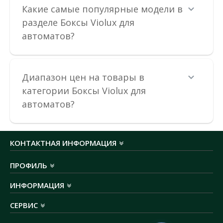
Какие самые популярные модели в
разделе Боксы Violux для
автоматов?
Бокс пластиковый VIOLUX на 36 модулей
внутренний
Диапазон цен на товары в
Доступность:
В наличии
категории Боксы Violux для
автоматов?
Ящик для автоматов VIOLUX предназначен для установки
автоматических выключателей, выполнен из качест..
1 004.94 грн
КОНТАКТНАЯ ИНФОРМАЦИЯ
ПРОФИЛЬ
В КОРЗИНУ
ИНФОРМАЦИЯ
В сравнения
СЕРВИС
В закладки