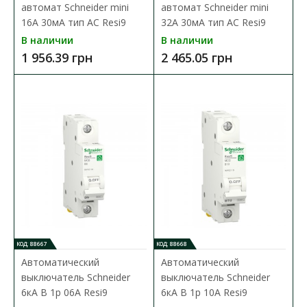
автомат Schneider mini
автомат Schneider mini
16А 30мА тип АC Resi9
32А 30мА тип АC Resi9
В наличии
В наличии
1 956.39 грн
2 465.05 грн
КОД: 88667
КОД: 88668
Автоматический
Автоматический
выключатель Schneider
выключатель Schneider
Дифференциальный автомат Schneider 16А 30мА
6кА B 1p 06А Resi9
6кА B 1p 10А Resi9