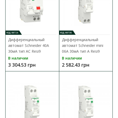
КОД: 88724
КОД: 88736
Дифференциальный
Дифференциальный
автомат Schneider 40А
автомат Schneider mini
30мА тип АC Resi9
06А 30мА тип А Resi9
В наличии
В наличии
Дифференциальный автомат Schneider 10А 30мА
3 304.53 грн
2 582.43 грн
тип АC Resi9
Доступность:
В наличии
Дифференциальный автоматический выключатель Resi9.
Автоматический выключатель 1P+N с 1 защищенным по..
2 458.65 грн