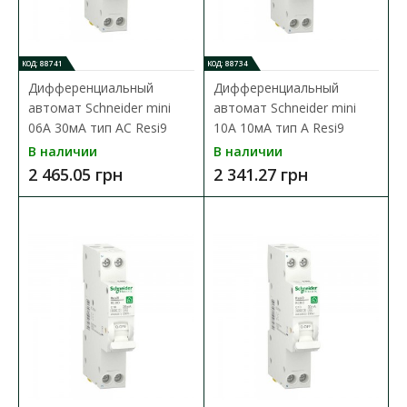
В КОРЗИНУ
В сравнения
КОД: 88741
КОД: 88734
В закладки
Дифференциальный
Дифференциальный
автомат Schneider mini
автомат Schneider mini
06А 30мА тип АC Resi9
10А 10мА тип А Resi9
В наличии
В наличии
2 465.05 грн
2 341.27 грн