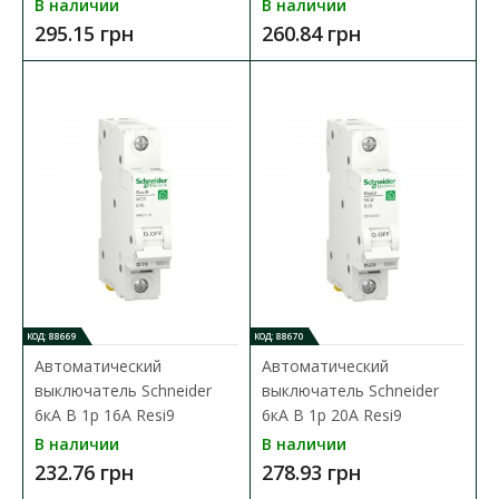
тип АC Resi9
В наличии
В наличии
295.15 грн
260.84 грн
Доступность:
В наличии
Дифференциальный автоматический выключатель Resi9.
Автоматический выключатель 1P+N с 1 защищенным по..
2 151.33 грн
В КОРЗИНУ
В сравнения
В закладки
КОД: 88669
КОД: 88670
Автоматический
Автоматический
выключатель Schneider
выключатель Schneider
6кА B 1p 16А Resi9
6кА B 1p 20А Resi9
В наличии
В наличии
232.76 грн
278.93 грн