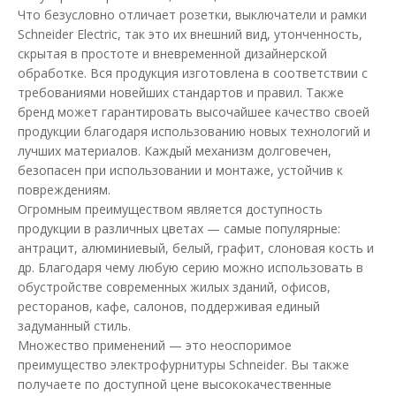
Что безусловно отличает розетки, выключатели и рамки
Schneider Electric, так это их внешний вид, утонченность,
скрытая в простоте и вневременной дизайнерской
обработке. Вся продукция изготовлена в соответствии с
требованиями новейших стандартов и правил. Также
бренд может гарантировать высочайшее качество своей
продукции благодаря использованию новых технологий и
Дифференциальный автомат Schneider 20А 30мА
лучших материалов. Каждый механизм долговечен,
тип АC Resi9
безопасен при использовании и монтаже, устойчив к
Доступность:
В наличии
повреждениям.
Огромным преимуществом является доступность
Дифференциальный автоматический выключатель Resi9.
продукции в различных цветах — самые популярные:
Автоматический выключатель 1P+N с 1 защищенным по..
антрацит, алюминиевый, белый, графит, слоновая кость и
др. Благодаря чему любую серию можно использовать в
2 277.23 грн
обустройстве современных жилых зданий, офисов,
ресторанов, кафе, салонов, поддерживая единый
задуманный стиль.
В КОРЗИНУ
Множество применений — это неоспоримое
преимущество электрофурнитуры Schneider. Вы также
В сравнения
получаете по доступной цене высококачественные