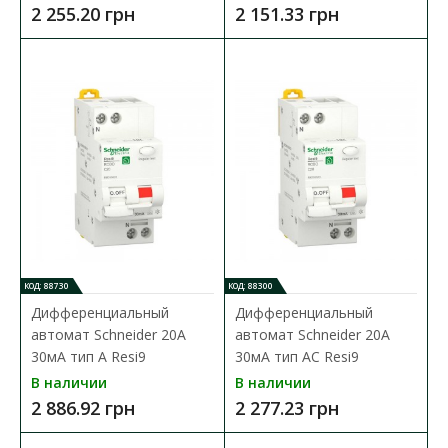
2 255.20 грн
2 151.33 грн
Дифференциальный автомат Schneider 06А 30мА
тип А Resi9
Доступность:
В наличии
Дифференциальный автоматический выключатель Resi9.
Автоматический выключатель 1P+N с 1 защищенным по..
2 842.81 грн
В КОРЗИНУ
КОД: 88730
КОД: 88300
Дифференциальный
Дифференциальный
В сравнения
автомат Schneider 20А
автомат Schneider 20А
30мА тип А Resi9
30мА тип АC Resi9
В закладки
В наличии
В наличии
2 886.92 грн
2 277.23 грн