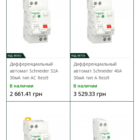
Дифференциальный автоматический выключатель Resi9.
Автоматический выключатель 1P+N с 1 защищенным по..
2 574.62 грн
В КОРЗИНУ
КОД: 88302
КОД: 88733
В сравнения
Дифференциальный
Дифференциальный
автомат Schneider 32А
автомат Schneider 40А
В закладки
30мА тип АC Resi9
30мА тип А Resi9
В наличии
В наличии
2 661.41 грн
3 529.33 грн