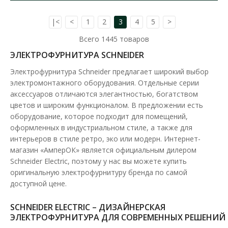
|<
<
1
2
3
4
5
>
Всего
1445
товаров
ЭЛЕКТРОФУРНИТУРА SCHNEIDER
Электрофурнитура Schneider предлагает широкий выбор
электромонтажного оборудования. Отдельные серии
аксессуаров отличаются элегантностью, богатством
цветов и широким функционалом. В предложении есть
оборудование, которое подходит для помещений,
оформленных в индустриальном стиле, а также для
интерьеров в стиле ретро, эко или модерн. Интернет-
Дифференциальный автомат Schneider 20А 30мА
магазин «АмперОК» является официальным дилером
Schneider Electric, поэтому у нас вы можете купить
тип А Resi9
оригинальную электрофурнитуру бренда по самой
Доступность:
В наличии
доступной цене.
Дифференциальный автоматический выключатель Resi9.
SCHNEIDER ELECTRIC – ДИЗАЙНЕРСКАЯ
Автоматический выключатель 1P+N с 1 защищенным по..
ЭЛЕКТРОФУРНИТУРА ДЛЯ СОВРЕМЕННЫХ РЕШЕНИЙ