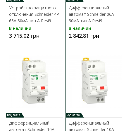
Устройство защитного
Дифференциальный
отключения Schneider 4P
автомат Schneider 06А
63A 30мA тип A Resi9
30мА тип А Resi9
В наличии
В наличии
3 715.02 грн
2 842.81 грн
Устройство защитного отключения Schneider 4P
63A 30мA тип A Resi9
Доступность:
В наличии
Устройство защитного отключения Schneider предназначено
для отключения нагрузки, когда &n..
3 715.02 грн
КОД: 88728
КОД: 88298
В КОРЗИНУ
Дифференциальный
Дифференциальный
автомат Schneider 10А
автомат Schneider 10А