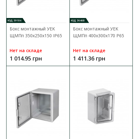
КОД: 39184
КОД: 36468
Бокс монтажный УEK
Бокс монтажный УEK
ЩМПп 350х250х150 IP65
ЩМПп 400х300х170 P65
Нет на складе
Нет на складе
Щиток пластиковый ЩМПп 300х200х130мм ПХЛ1
1 014.95 грн
1 411.36 грн
IP65 UEC
Доступность:
В наличии
Корпуса пластиковые ЩМПп IP65 предназначены для
размещения в них электротехнического, телекоммуникац..
669.06 грн
В КОРЗИНУ
В сравнения