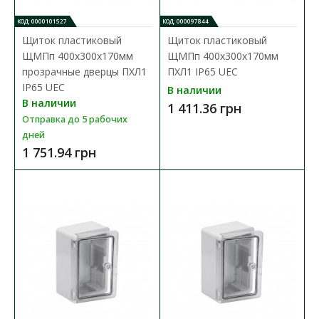
В сравнения
В закладки
КОД: 0000101527
КОД: 000097844
Щиток пластиковый
Щиток пластиковый
ЩМПп 400х300х170мм
ЩМПп 400х300х170мм
прозрачные дверцы ПХЛ1
ПХЛ1 IP65 UEC
IP65 UEC
В наличии
В наличии
1 411.36 грн
Отправка до 5 рабочих
дней
1 751.94 грн