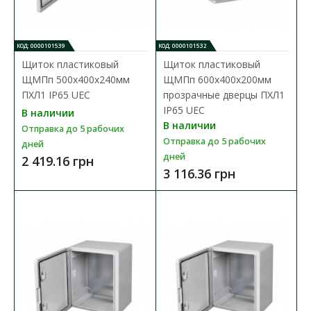
КОД: 0000101539
КОД: 0000101532
Щиток пластиковый
Щиток пластиковый
ЩМПп 500х400х240мм
ЩМПп 600х400х200мм
ПХЛ1 IP65 UEC
прозрачные дверцы ПХЛ1
IP65 UEC
В наличии
В наличии
Отправка до 5 рабочих
Отправка до 5 рабочих
дней
дней
2 419.16 грн
3 116.36 грн
Щиток пластиковый ЩМПп 300х200х130мм
прозрачные дверцы ПХЛ1 IP65 UEC
Доступность:
В наличии
Отправка до 5 рабочих дней
Корпуса пластиковые ЩМПп IP65 предназначены для
размещения в них электротехнического, телекоммуникац..
815.08 грн