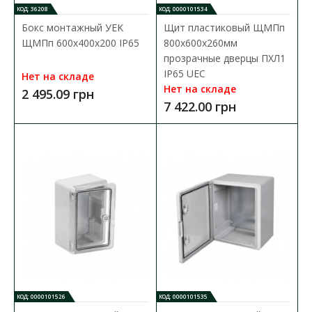
В закладки
КОД: 36208
КОД: 0000101534
Бокс монтажный УEK
Щит пластиковый ЩМПп
ЩМПп 600х400х200 IP65
800х600х260мм
прозрачные дверцы ПХЛ1
IP65 UEC
Нет на складе
Нет на складе
2 495.09 грн
7 422.00 грн
КОД: 0000101526
КОД: 0000101535