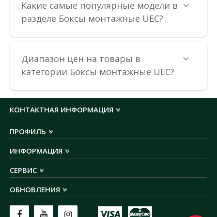
Какие самые популярные модели в
разделе Боксы монтажные UEC?
В КОРЗИНУ
В сравнения
В закладки
Диапазон цен на товары в
категории Боксы монтажные UEC?
КОНТАКТНАЯ ИНФОРМАЦИЯ
ПРОФИЛЬ
ИНФОРМАЦИЯ
СЕРВИС
ОБНОВЛЕНИЯ