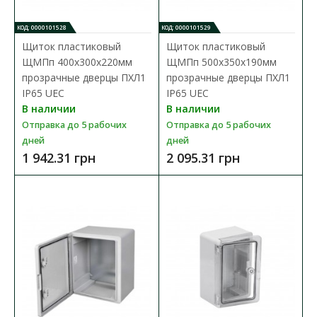
КОД: 0000101528
КОД: 0000101529
Бокс монтажный УЕК ЩМП-2-0 (500х400х220) с
Щиток пластиковый
Щиток пластиковый
панелью IP31
ЩМПп 400х300х220мм
ЩМПп 500х350х190мм
Доступность:
В наличии
прозрачные дверцы ПХЛ1
прозрачные дверцы ПХЛ1
IP65 UEC
IP65 UEC
Боксы монтажные ЩМП используются для сборки
В наличии
В наличии
разнообразных электрощитов: силовых, управления,
Отправка до 5 рабочих
Отправка до 5 рабочих
автомат..
дней
дней
3 512.00 грн
1 942.31 грн
2 095.31 грн
В КОРЗИНУ
В сравнения
В закладки