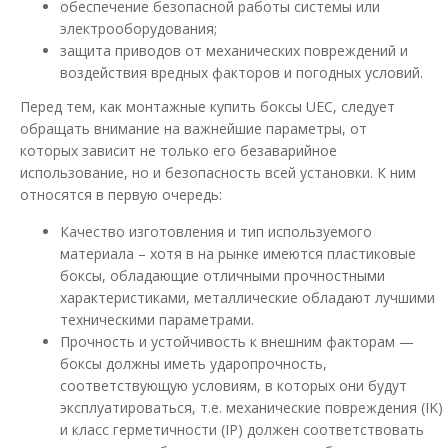
обеспечение безопасной работы системы или
Корпуса пластиковые ЩМПп IP65 предназначены для
электрооборудования;
размещения в них электротехнического, телекоммуникац..
защита приводов от механических повреждений и
воздействия вредных факторов и погодных условий.
1 411.36 грн
Перед тем, как монтажные купить боксы UEC, следует
обращать внимание на важнейшие параметры, от
В КОРЗИНУ
которых зависит не только его безаварийное
использование, но и безопасность всей установки. К ним
В сравнения
относятся в первую очередь:
В закладки
Качество изготовления и тип используемого
материала – хотя в на рынке имеются пластиковые
боксы, обладающие отличными прочностными
характеристиками, металлические обладают лучшими
техническими параметрами.
Прочность и устойчивость к внешним факторам —
боксы должны иметь ударопрочность,
соответствующую условиям, в которых они будут
эксплуатироваться, т.е. механические повреждения (IK)
и класс герметичности (IP) должен соответствовать