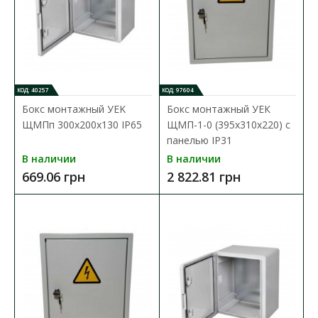
КОД: 40257
КОД: 97604
Бокс монтажный УEK
Бокс монтажный УЕК
ЩМПп 300х200х130 IP65
ЩМП-1-0 (395х310х220) с
панелью IP31
В наличии
В наличии
669.06 грн
2 822.81 грн
Бокс монтажный УEK ЩМПп 300х200х130 IP65
Доступность:
В наличии
Бокси монтажные ЩМПп IP65 выполнены из ударопрочного
ABS пластика и предназначены для обеспечен..
669.06 грн