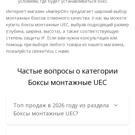
условиям, где будет устанавливаться бокс.
Интернет-магазин «АмперОК» предлагает широкий выбор
монтажных боксов отменного качества. У нас вы можете
купить боксы монтажные UEC, выбрав подходящий размер
(глубина, ширина, высота), а также соответствующую
степень защиты IP. Если вам нужна консультация или
помощь при выборе любого товара из нашего магазина,
пожалуйста свяжитесь с нами.
Частые вопросы о категории
Щиток пластиковый ЩМПп 400х300х220мм
прозрачные дверцы ПХЛ1 IP65 UEC
Боксы монтажные UEC
Доступность:
В наличии
Отправка до 5 рабочих дней
Топ продаж в 2026 году из раздела
Корпуса пластиковые ЩМПп IP65 предназначены для
размещения в них электротехнического, телекоммуникац..
Боксы монтажные UEC?
1 942.31 грн