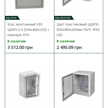
В КОРЗИНУ
КОД: 89336
КОД: 000097845
Бокс монтажный УЕК
Щит пластиковый ЩМПп
В сравнения
ЩМП-2-0 (500х400х220) с
600х400х200мм ПХЛ1 IP65
В закладки
панелью IP31
UEC
В наличии
В наличии
3 512.00 грн
2 495.09 грн