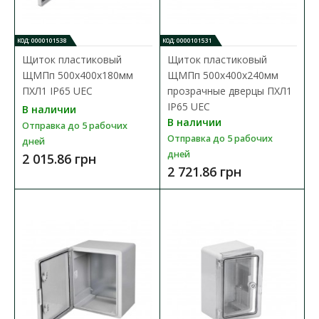
Корпуса пластиковые ЩМПп IP65 предназначены для
размещения в них электротехнического, телекоммуникац..
КОД: 0000101538
КОД: 0000101531
Щиток пластиковый
Щиток пластиковый
2 495.09 грн
ЩМПп 500х400х180мм
ЩМПп 500х400х240мм
ПХЛ1 IP65 UEC
прозрачные дверцы ПХЛ1
IP65 UEC
В наличии
В КОРЗИНУ
В наличии
Отправка до 5 рабочих
Отправка до 5 рабочих
дней
В сравнения
дней
2 015.86 грн
В закладки
2 721.86 грн