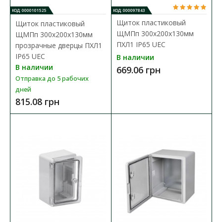
КОД: 0000101525
КОД: 000097843
Щиток пластиковый
Щиток пластиковый
ЩМПп 300х200х130мм
ЩМПп 300х200х130мм
ПХЛ1 IP65 UEC
прозрачные дверцы ПХЛ1
IP65 UEC
В наличии
В наличии
669.06 грн
Бокс монтажный УЕК ЩМП-1-0 (395х310х220) с
Отправка до 5 рабочих
дней
панелью IP31
815.08 грн
Доступность:
В наличии
Боксы монтажные ЩМП используются для сборки
разнообразных электрощитов: силовых, управления,
автомат..
2 822.81 грн
В КОРЗИНУ