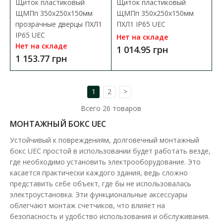
Щиток пластиковый
Щиток пластиковый
ЩМПп 350х250х150мм
ЩМПп 350х250х150мм
Щиток пластиковый ЩМПп 400х300х170мм
прозрачные дверцы ПХЛ1
ПХЛ1 IP65 UEC
прозрачные дверцы ПХЛ1 IP65 UEC
IP65 UEC
Нет на складе
Доступность:
В наличии
Нет на складе
1 014.95 грн
Отправка до 5 рабочих дней
1 153.77 грн
Корпуса пластиковые ЩМПп IP65 предназначены для
размещения в них электротехнического, телекоммуникац..
1
2
>
1 751.94 грн
Всего
26
товаров
МОНТАЖНЫЙ БОКС UEC
В КОРЗИНУ
Устойчивый к повреждениям, долговечный монтажный
бокс UEC простой в использовании будет работать везде,
В сравнения
где необходимо установить электрооборудование. Это
касается практически каждого здания, ведь сложно
В закладки
представить себе объект, где бы не использовалась
электроустановка. Эти функциональные аксессуары
облегчают монтаж счетчиков, что влияет на
безопасность и удобство использования и обслуживания.