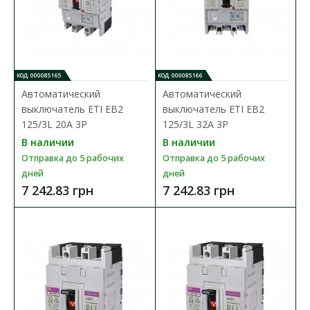
КОД: 000085165
КОД: 000085166
Автоматический
Автоматический
выключатель ETI EB2
выключатель ETI EB2
125/3L 20A 3P
125/3L 32A 3P
В наличии
В наличии
Автоматический выключатель ETI EB2 1000/3LE
Отправка до 5 рабочих
Отправка до 5 рабочих
1000A 3P
дней
дней
Доступность:
В наличии
7 242.83 грн
7 242.83 грн
Отправка до 5 рабочих дней
Промышленные автоматические выключатели ETIBREAK EB2
предназначены для защиты питающих линий, элект..
87 123.86 грн