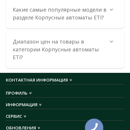
предназначены для защиты питающих линий, элект..
Какие самые популярные модели в
разделе Корпусные автоматы ETI?
8 082.57 грн
В КОРЗИНУ
Диапазон цен на товары в
категории Корпусные автоматы
В сравнения
ETI?
В закладки
КОНТАКТНАЯ ИНФОРМАЦИЯ
ПРОФИЛЬ
ИНФОРМАЦИЯ
СЕРВИС
ОБНОВЛЕНИЯ