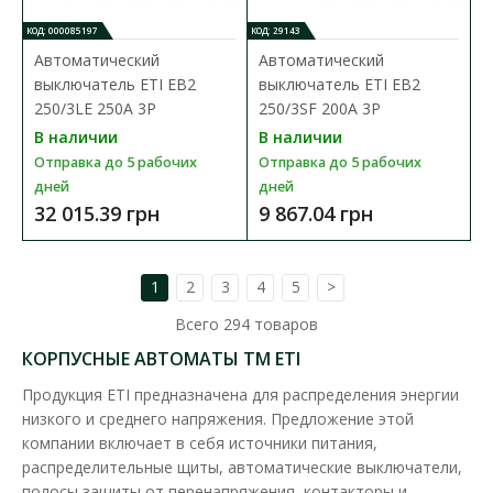
КОД: 000085197
КОД: 29143
Автоматический
Автоматический
выключатель ETI EB2
выключатель ETI EB2
250/3LE 250A 3P
250/3SF 200A 3P
Автоматический выключатель ETI EB2 125/3L 50A
В наличии
В наличии
3P
Отправка до 5 рабочих
Отправка до 5 рабочих
Доступность:
В наличии
дней
дней
Отправка до 5 рабочих дней
32 015.39 грн
9 867.04 грн
Промышленные автоматические выключатели ETIBREAK EB2
предназначены для защиты питающих линий, элект..
1
2
3
4
5
>
7 452.76 грн
Всего
294
товаров
КОРПУСНЫЕ АВТОМАТЫ ТМ ETI
В КОРЗИНУ
Продукция ETI предназначена для распределения энергии
низкого и среднего напряжения. Предложение этой
В сравнения
компании включает в себя источники питания,
распределительные щиты, автоматические выключатели,
В закладки
полосы защиты от перенапряжения, контакторы и