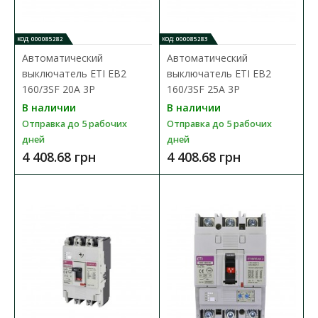
предназначены для защиты питающих линий, элект..
7 242.83 грн
КОД: 000085282
КОД: 000085283
Автоматический
Автоматический
выключатель ETI EB2
выключатель ETI EB2
В КОРЗИНУ
160/3SF 20A 3P
160/3SF 25A 3P
В наличии
В наличии
В сравнения
Отправка до 5 рабочих
Отправка до 5 рабочих
дней
дней
В закладки
4 408.68 грн
4 408.68 грн