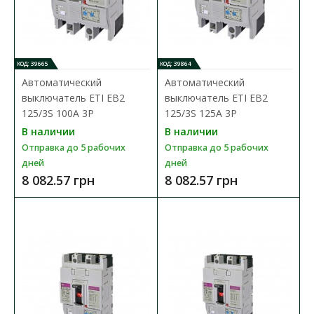
КОД: 39665
КОД: 39864
Автоматический выключатель ETI EB2 125/3L 100A
Автоматический
Автоматический
3P
выключатель ETI EB2
выключатель ETI EB2
Доступность:
В наличии
125/3S 100A 3P
125/3S 125A 3P
Отправка до 5 рабочих дней
В наличии
В наличии
Промышленные автоматические выключатели ETIBREAK EB2
Отправка до 5 рабочих
Отправка до 5 рабочих
предназначены для защиты питающих линий, элект..
дней
дней
8 082.57 грн
8 082.57 грн
7 662.70 грн
В КОРЗИНУ
В сравнения
В закладки