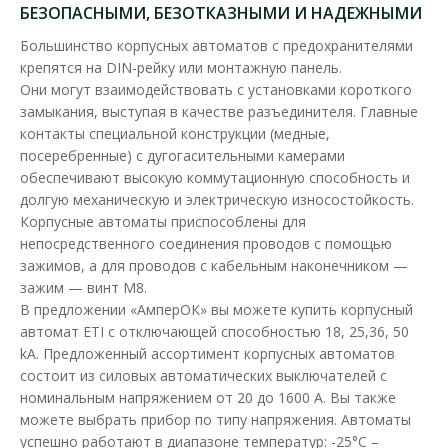
БЕЗОПАСНЫМИ, БЕЗОТКАЗНЫМИ И НАДЕЖНЫМИ
3P
Доступность:
В наличии
Большинство корпусных автоматов с предохранителями
крепятся на DIN-рейку или монтажную панель.
Отправка до 5 рабочих дней
Они могут взаимодействовать с установками короткого
Промышленные автоматические выключатели ETIBREAK EB2
замыкания, выступая в качестве разъединителя. Главные
предназначены для защиты питающих линий, элект..
контакты специальной конструкции (медные,
посеребренные) с дугогасительными камерами
7 452.76 грн
обеспечивают высокую коммутационную способность и
долгую механическую и электрическую износостойкость.
Корпусные автоматы приспособлены для
В КОРЗИНУ
непосредственного соединения проводов с помощью
зажимов, а для проводов с кабельным наконечником —
В сравнения
зажим — винт М8.
В предложении «АмперОК» вы можете купить корпусный
В закладки
автомат ETI с отключающей способностью 18, 25,36, 50
kA. Предложенный ассортимент корпусных автоматов
состоит из силовых автоматических выключателей с
номинальным напряжением от 20 до 1600 А. Вы также
можете выбрать прибор по типу напряжения. Автоматы
успешно работают в диапазоне температур: -25°C –