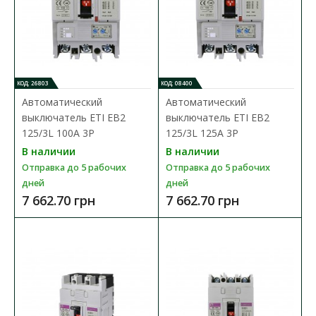
предназначены для защиты питающих линий, элект..
93 421.97 грн
В КОРЗИНУ
КОД: 26803
КОД: 08400
Автоматический
Автоматический
В сравнения
выключатель ETI EB2
выключатель ETI EB2
125/3L 100A 3P
125/3L 125A 3P
В закладки
В наличии
В наличии
Отправка до 5 рабочих
Отправка до 5 рабочих
дней
дней
7 662.70 грн
7 662.70 грн