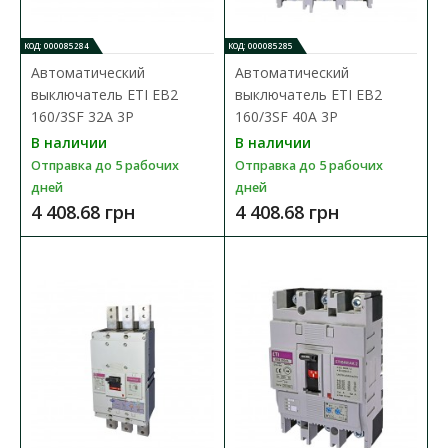
КОД: 000085284
КОД: 000085285
Автоматический
Автоматический
выключатель ETI EB2
выключатель ETI EB2
160/3SF 32A 3P
160/3SF 40A 3P
В наличии
В наличии
Отправка до 5 рабочих
Отправка до 5 рабочих
дней
дней
4 408.68 грн
4 408.68 грн
Автоматический выключатель ETI EB2 125/3L 32A
3P
Доступность:
В наличии
Отправка до 5 рабочих дней
Промышленные автоматические выключатели ETIBREAK EB2
предназначены для защиты питающих линий, элект..
7 242.83 грн