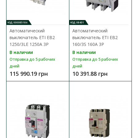
3P
Доступность:
В наличии
Отправка до 5 рабочих дней
КОД: 000085184
КОД: 08401
Автоматический
Автоматический
Промышленные автоматические выключатели ETIBREAK EB2
предназначены для защиты питающих линий, элект..
выключатель ETI EB2
выключатель ETI EB2
1250/3LE 1250A 3P
160/3S 160A 3P
7 662.70 грн
В наличии
В наличии
Отправка до 5 рабочих
Отправка до 5 рабочих
дней
дней
В КОРЗИНУ
115 990.19 грн
10 391.88 грн
В сравнения
В закладки