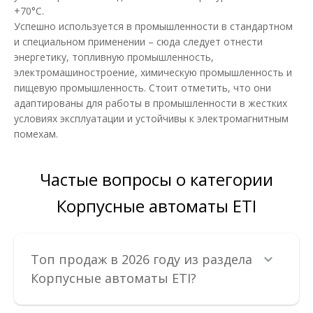
+70°C.
Успешно используется в промышленности в стандартном
и специальном применении – сюда следует отнести
энергетику, топливную промышленность,
электромашиностроение, химическую промышленность и
пищевую промышленность. Стоит отметить, что они
адаптированы для работы в промышленности в жестких
условиях эксплуатации и устойчивы к электромагнитным
помехам.
Частые вопросы о категории
Корпусные автоматы ETI
Автоматический выключатель ETI EB2 125/3S 100A
3P
Топ продаж в 2026 году из раздела
Доступность:
В наличии
Корпусные автоматы ETI?
Отправка до 5 рабочих дней
Промышленные автоматические выключатели ETIBREAK EB2