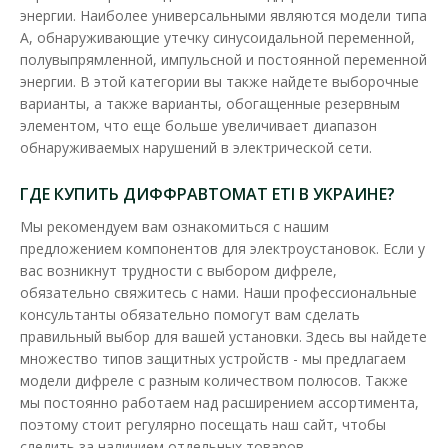
энергии. Наиболее универсальными являются модели типа
А, обнаруживающие утечку синусоидальной переменной,
полувыпрямленной, импульсной и постоянной переменной
энергии. В этой категории вы также найдете выборочные
варианты, а также варианты, обогащенные резервным
элементом, что еще больше увеличивает диапазон
Дифреле ЕТІ EFI-P4 4P 25А 100мА тип AC 10kA
обнаруживаемых нарушений в электрической сети.
Доступность:
В наличии
Отправка до 5 рабочих дней
ГДЕ КУПИТЬ ДИФФРАВТОМАТ ETI В УКРАИНЕ?
Дифференцированные реле УЗО (УЗО) ETI серии EFI
Мы рекомендуем вам ознакомиться с нашим
применяются в целях защиты от поражения электрически..
предложением компонентов для электроустановок. Если у
вас возникнут трудности с выбором дифреле,
2 723.94 грн
обязательно свяжитесь с нами. Наши профессиональные
консультанты обязательно помогут вам сделать
правильный выбор для вашей установки. Здесь вы найдете
В КОРЗИНУ
множество типов защитных устройств - мы предлагаем
модели дифреле с разным количеством полюсов. Также
В сравнения
мы постоянно работаем над расширением ассортимента,
поэтому стоит регулярно посещать наш сайт, чтобы
В закладки
следить за наличием отдельных товаров.