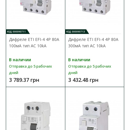
КОД: 000090711
КОД: 000090713
Дифреле ЕТІ EFI-4 4P 80А
Дифреле ЕТІ EFI-4 4P 80А
100мА тип AC 10kA
300мА тип AC 10kA
Дифреле ЕТІ EFI-4 4P 40А 300мА тип AC 10kA
В наличии
В наличии
Доступность:
В наличии
Отправка до 5 рабочих
Отправка до 5 рабочих
Отправка до 5 рабочих дней
дней
дней
Дифференцированные реле УЗО (УЗО) ETI серии EFI
3 789.37 грн
3 432.48 грн
применяются в целях защиты от поражения электрически..
2 723.94 грн
В КОРЗИНУ