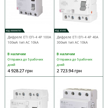
КОД: 000090707
КОД: 41418
Дифреле ЕТІ EFI-4 4P 100А
Дифреле ЕТІ EFI-4 4P 40А
100мА тип AC 10kA
300мА тип AC 10kA
В наличии
В наличии
Отправка до 5 рабочих
Отправка до 5 рабочих
дней
дней
4 928.27 грн
2 723.94 грн
Дифреле ЕТІ EFI-4 4P 100А 100мА тип AC 10kA
Доступность:
В наличии
Отправка до 5 рабочих дней
Дифференцированные реле УЗО (УЗО) ETI серии EFI
применяются в целях защиты от поражения электрически..