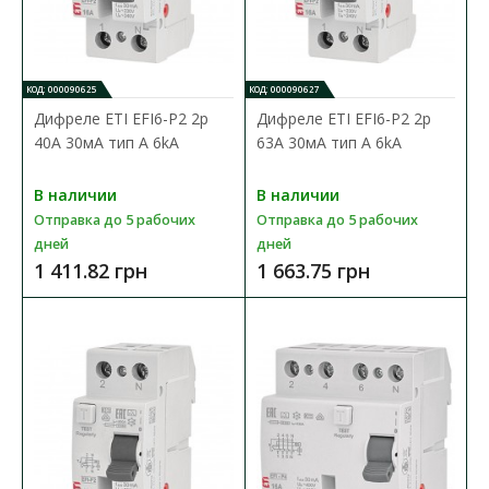
КОД: 000090625
КОД: 000090627
Дифреле ЕТІ EFI6-P2 2p
Дифреле ЕТІ EFI6-P2 2p
40А 30мА тип A 6kA
63А 30мА тип A 6kA
В наличии
В наличии
Отправка до 5 рабочих
Отправка до 5 рабочих
дней
дней
1 411.82 грн
1 663.75 грн
Дифреле ЕТІ EFI-4 4P 63А 30мА тип AC 10kA
Доступность:
В наличии
Отправка до 5 рабочих дней
Дифференцированные реле УЗО (УЗО) ETI серии EFI