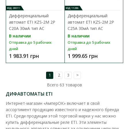
Отправка до 5 рабочих дней
КОД: 28011
КОД: 11286
Дифференцированные реле УЗО (УЗО) ETI серии EFI
Дифференциальный
Дифференциальный
применяются в целях защиты от поражения электрически..
автомат ETI KZS-2M 2P
автомат ETI KZS-2M 2P
C20А 30мA тип AC
C25А 30мA тип AC
2 351.29 грн
В наличии
В наличии
Отправка до 5 рабочих
Отправка до 5 рабочих
дней
дней
В КОРЗИНУ
1 983.91 грн
1 999.65 грн
В сравнения
В закладки
1
2
3
>
Всего
63
товаров
ДИФАВТОМАТЫ ETI
Интернет-магазин «АмперОК» включает в свой
ассортимент продукцию известного и надежного бренда
ETI. Среди продукции этой торговой марки у нас можно
купить дифференциальные реле ETI. Эти элементы
модульного аппарата отвечают за отключение цепи при