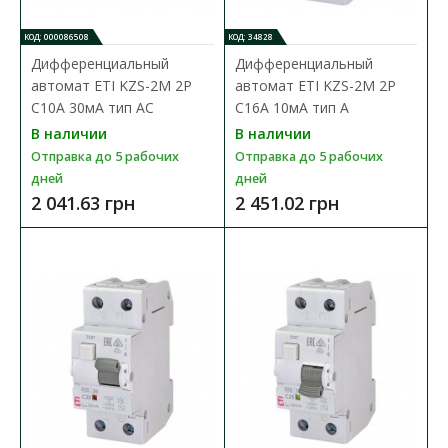
КОД: 000086508
КОД: 34828
Дифференциальный
Дифференциальный
автомат ETI KZS-2M 2P
автомат ETI KZS-2M 2P
C10А 30мA тип AC
C16А 10мA тип A
В наличии
В наличии
Отправка до 5 рабочих
Отправка до 5 рабочих
дней
дней
2 041.63 грн
2 451.02 грн
Дифреле ЕТІ EFI-P2 2P 16А 30мА AC 10kA
Доступность:
В наличии