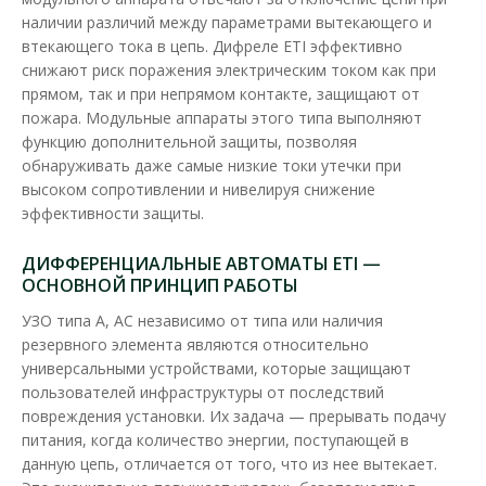
наличии различий между параметрами вытекающего и
втекающего тока в цепь. Дифреле ETI эффективно
снижают риск поражения электрическим током как при
прямом, так и при непрямом контакте, защищают от
пожара. Модульные аппараты этого типа выполняют
функцию дополнительной защиты, позволяя
обнаруживать даже самые низкие токи утечки при
высоком сопротивлении и нивелируя снижение
эффективности защиты.
ДИФФЕРЕНЦИАЛЬНЫЕ АВТОМАТЫ ETI —
ОСНОВНОЙ ПРИНЦИП РАБОТЫ
Дифреле ЕТІ EFI-P2 2P 25А 30мА тип AC 10kA
Доступность:
В наличии
УЗО типа А, АС независимо от типа или наличия
Отправка до 5 рабочих дней
резервного элемента являются относительно
универсальными устройствами, которые защищают
Дифференцированные реле УЗО (УЗО) ETI серии EFI
пользователей инфраструктуры от последствий
применяются в целях защиты от поражения электрически..
повреждения установки. Их задача — прерывать подачу
питания, когда количество энергии, поступающей в
2 351.29 грн
данную цепь, отличается от того, что из нее вытекает.