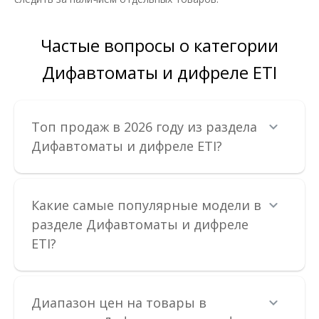
Частые вопросы о категории
Дифавтоматы и дифреле ETI
Топ продаж в 2026 году из раздела
Дифавтоматы и дифреле ETI?
Какие самые популярные модели в
разделе Дифавтоматы и дифреле
ETI?
Диапазон цен на товары в
Дифреле ЕТІ EFI6-P2 2p 25А 30мА тип A 6kA