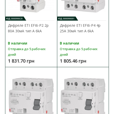
применяются в целях защиты от поражения электрически..
3 416.73 грн
КОД: 000090629
КОД: 000090691
Дифреле ЕТІ EFI6-P2 2p
Дифреле ЕТІ EFI6-P4 4p
80А 30мА тип A 6kA
25А 30мА тип A 6kA
В КОРЗИНУ
В наличии
В наличии
В сравнения
Отправка до 5 рабочих
Отправка до 5 рабочих
В закладки
дней
дней
1 831.70 грн
1 805.46 грн