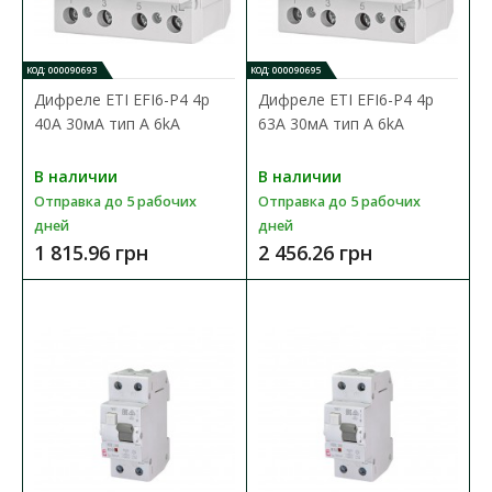
КОД: 000090693
КОД: 000090695
Дифреле ЕТІ EFI6-P4 4p
Дифреле ЕТІ EFI6-P4 4p
40А 30мА тип A 6kA
63А 30мА тип A 6kA
В наличии
В наличии
Отправка до 5 рабочих
Отправка до 5 рабочих
дней
дней
Дифреле ЕТІ EFI-4 4P 80А 100мА тип AC 10kA
1 815.96 грн
2 456.26 грн
Доступность:
В наличии
Отправка до 5 рабочих дней
Дифференцированные реле УЗО (УЗО) ETI серии EFI
применяются в целях защиты от поражения электрически..
3 789.37 грн
В КОРЗИНУ