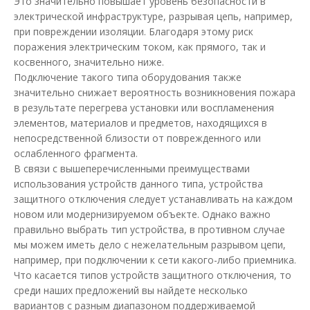
Это значительно повышает уровень безопасности в
электрической инфраструктуре, разрывая цепь, например,
В КОРЗИНУ
при повреждении изоляции. Благодаря этому риск
поражения электрическим током, как прямого, так и
В сравнения
косвенного, значительно ниже.
Подключение такого типа оборудования также
В закладки
значительно снижает вероятность возникновения пожара
в результате перегрева установки или воспламенения
элементов, материалов и предметов, находящихся в
непосредственной близости от поврежденного или
ослабленного фрагмента.
В связи с вышеперечисленными преимуществами
использования устройств данного типа, устройства
защитного отключения следует устанавливать на каждом
новом или модернизируемом объекте. Однако важно
правильно выбрать тип устройства, в противном случае
мы можем иметь дело с нежелательным разрывом цепи,
например, при подключении к сети какого-либо приемника.
Что касается типов устройств защитного отключения, то
среди наших предложений вы найдете несколько
вариантов с разным диапазоном поддерживаемой