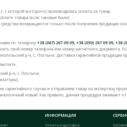
т, с которой (которого) производилась оплата за товар.
плате товара (если таковые были).
, средства возвращаются только после получения продукции скл
с нами по телефону
+38 (067) 267 09 09, +38 (050) 267 09 09, +38 (
зать свой номер телефона или номер расчетного документа. Ес
нопольский р-н, с. Плотыча. Доставка гарантийной продукции пр
выслать:
ий р-н, с. Плотыча;
изаторы).
к гарантийного случая и отправляем товар на экспертизу прои
налогичный новый. Как правило, данная процедура занимает от 1
ИНФОРМАЦИЯ
СЕРВИ
инет
Оплата и доставка
Услови