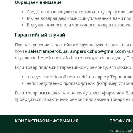
Обращаем внимание!
Средства возвращаются только на ту карту или сче
Мы не возвращаем комиссии уплаченные вами при о
В случае полного или частичного возврата товара
Гарантийный случай
При наступлении гарантийного случая нужно связаться 
почте
sales@amperok.ua
,
amperok.shop@gmail.com
ука
отделение Новой почты №1, что находится по адресу Тер
Если товар подлежит гарантийному ремонту, его можно 
в отделение Новой почты №1 по адресу Тернопольск
непосредственно производителю (например стабил
Если товар высылался нам напрямую, мы оформляем блан
проводиться гарантийный ремонт или замена товара на а
КОНТАКТНАЯ ИНФОРМАЦИЯ
ПРОФИЛЬ
Личный каб