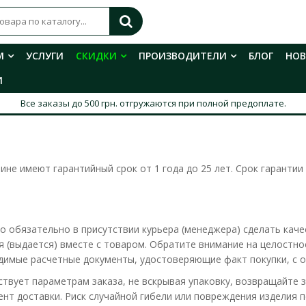
М
УСЛУГИ
СКИДКИ
ПРОИЗВОДИТЕЛИ
БЛОГ
НО
И
Все заказы до 500 грн. отгружаются при полной предоплате.
не имеют гарантийный срок от 1 года до 25 лет. Срок гарантии 
но обязательно в присутствии курьера (менеджера) сделать кач
 (выдается) вместе с товаром. Обратите внимание на целостно
одимые расчетные документы, удостоверяющие факт покупки, с 
ствует параметрам заказа, не вскрывая упаковку, возвращайте з
нт доставки. Риск случайной гибели или повреждения изделия 