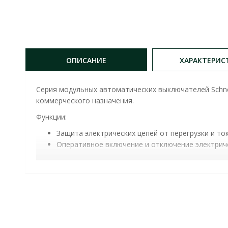
ОПИСАНИЕ
ХАРАКТЕРИС
Серия модульных автоматических выключателей Schne
коммерческого назначения.
Функции:
Защита электрических цепей от перегрузки и то
Оперативное включение и отключение электриче
АВТОМАТИЧЕСКИЙ ВЫКЛЮЧАТЕЛЬ SCHNEIDER 6К
номинальный ток:
10А
ток короткого замыкания:
6кА
характеристика отключения:
С
номинальное рабочее напряжение:
400 V AC
количество полюсов:
2P