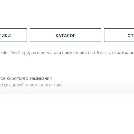
ТИКИ
КАТАЛОГ
ОТ
ider Resi9 предназначена для применения на объектах граждан
ков короткого замыкания.
ских цепей переменного тока.
А C 2P 10А RESI9 ( R9F12210 ) ОСНОВНЫЕ ХАРАКТЕРИ