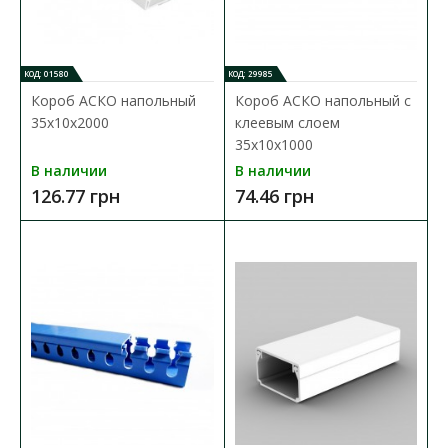
В КОРЗИНУ
КОД: 01580
КОД: 29985
Короб АСКО напольный
Короб АСКО напольный с
В сравнения
35х10х2000
клеевым слоем
В закладки
35х10х1000
В наличии
В наличии
126.77 грн
74.46 грн