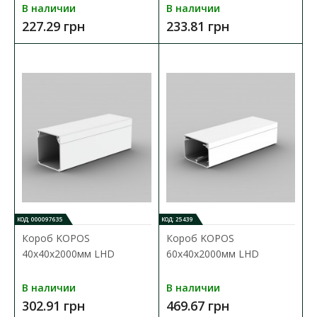
Короб АСКО напольный 35х10х2000
В наличии
В наличии
Доступность:
В наличии
227.29 грн
233.81 грн
Пластиковый напольный короб АСКО предназначен для
прокладки электрических сетей внутри помещения на ..
126.77 грн
В КОРЗИНУ
В сравнения
В закладки
КОД: 000097635
КОД: 25439
Короб KOPOS
Короб KOPOS
40х40х2000мм LHD
60х40х2000мм LHD
В наличии
В наличии
302.91 грн
469.67 грн