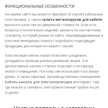
ФУНКЦИОНАЛЬНЫЕ ОСОБЕННОСТИ
На нашем сайте вы можете приобрести короба кабельные
пластиковые, а также
купить металлорукав для кабеля
высокого качества по умеренной стоимости. Если есть
вопросы относительно изделий, звоните по контактному
Короб KOPOS 40х20х2000мм LHD
телефону, который указан на сайте. Квалифицированные и
Доступность:
В наличии
опытные менеджеры помогут подобрать подходящую
продукцию для конкретно вашего случая.
Предназначено для вставки нескольких кабелей или кабелей
большего диаметра. Возможность вставить пер..
Пластиковый кабель-канал позволяет раздельно
укладывать провода разных размеров, видов. Эти
194.98 грн
декоративные каналы отлично подходят к интерьеру
любого помещения. Поэтому они используются в жилых
домах, а также офисных, производственных помещениях.
В КОРЗИНУ
Кабель-каналы для электропроводки
монтируют там,
где нельзя установить электромонтажные трубки после
отделки.
В сравнения
В закладки