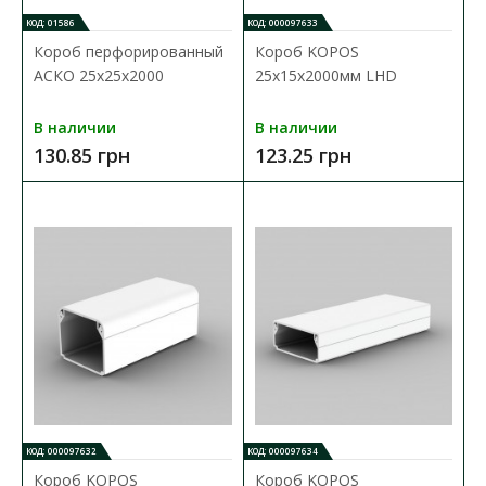
КОД: 01586
КОД: 000097633
Короб перфорированный
Короб KOPOS
АСКО 25х25х2000
25х15х2000мм LHD
В наличии
В наличии
130.85 грн
123.25 грн
Короб пластиковый АСКО 40x25x2000
Доступность:
В наличии
Пластиковый короб АСКО (кабель-канал) предназначен для
удобства прокладки электрических сетей внутри..
118.96 грн
В КОРЗИНУ
В сравнения
КОД: 000097632
КОД: 000097634
В закладки
Короб KOPOS
Короб KOPOS