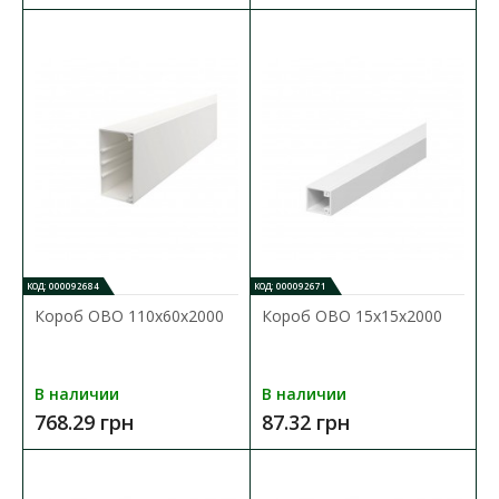
КОД: 000092684
КОД: 000092671
Короб OBO 110x60x2000
Короб OBO 15x15x2000
Короб АСКО напольный с клеевым слоем
35х10х1000
Доступность:
В наличии
В наличии
В наличии
768.29 грн
87.32 грн
Пластиковый напольный короб АСКО предназначен для
прокладки электрических сетей внутри помещения на ..