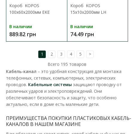
Короб KOPOS
Короб KOPOS
100х60х2000мм EKE
15х10х2000мм LH
В наличии
В наличии
889.82 грн
74.49 грн
1
2
3
4
5
>
Всего
195
товаров
Кабель-канал
– это удобная конструкция для монтажа
телефонных, сетевых, компьютерных, электрических
проводов.
Кабельные системы
защищают проводку от
Короб KOPOS 30х25х2000мм LHD
различных ударов и электроповреждений. Они
Доступность:
В наличии
обеспечивают безопасность и защиту, что особенно
актуально, если в доме есть маленькие дети.
Предназначено для вставки нескольких кабелей или кабелей
большего диаметра. Возможность вставить пер..
ПРЕИМУЩЕСТВА ПОКУПКИ ПЛАСТИКОВЫХ КАБЕЛЬ-
КАНАЛОВ В НАШЕМ МАГАЗИНЕ
155.34 грн
Вам обязательно стоит купить короб кабельный у нас по