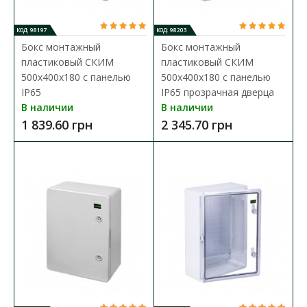
В КОРЗИНУ
КОД: 98197
КОД: 98203
В сравнения
Бокс монтажный
Бокс монтажный
В закладки
пластиковый СКИМ
пластиковый СКИМ
500х400х180 с панелью
500х400х180 с панелью
IP65
IP65 прозрачная дверца
В наличии
В наличии
1 839.60 грн
2 345.70 грн
-10%
-10%