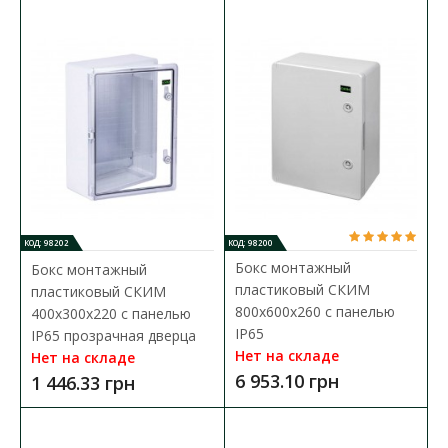
Бокс монтажный пластиковый СКИМ 400х300х170
КОД: 98202
КОД: 98200
с панелью IP65 прозрачная дверца
Бокс монтажный
Бокс монтажный
пластиковый СКИМ
пластиковый СКИМ
Доступность:
В наличии
800х600х260 с панелью
400х300х220 с панелью
IP65
Бокси монтажные СКИМ выполнены из ударопрочного ABS
IP65 прозрачная дверца
пластика и предназначены для обеспечения защиты ..
Нет на складе
Нет на складе
6 953.10 грн
1 446.33 грн
1 562.40 грн