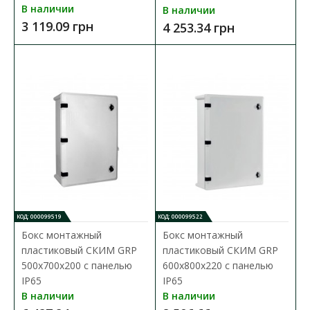
В наличии
В наличии
3 119.09 грн
4 253.34 грн
КОД: 000099519
КОД: 000099522
Бокс монтажный
Бокс монтажный
Бокс монтажный пластиковый СКИМ 400х300х170
пластиковый СКИМ GRP
пластиковый СКИМ GRP
с панелью IP65
500х700х200 с панелью
600х800х220 с панелью
Доступность:
В наличии
IP65
IP65
В наличии
В наличии
Бокси монтажные СКИМ выполнены из ударопрочного ABS