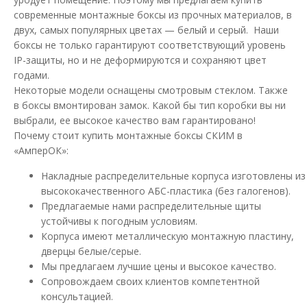
современные монтажные боксы из прочных материалов, в
Бокс монтажный пластиковый СКИМ 500х400х180
двух, самых популярных цветах — белый и серый. Наши
с панелью IP65 прозрачная дверца
боксы не только гарантируют соответствующий уровень
Доступность:
В наличии
IP-защиты, но и не деформируются и сохраняют цвет
годами.
Бокси монтажные СКИМ выполнены из ударопрочного ABS
Некоторые модели оснащены смотровым стеклом. Также
пластика и предназначены для обеспечения за..
в боксы вмонтирован замок. Какой бы тип коробки вы ни
2 345.70 грн
выбрали, ее высокое качество вам гарантировано!
Почему стоит купить монтажные боксы СКИМ в
«АмперОК»:
В КОРЗИНУ
Накладные распределительные корпуса изготовлены из
высококачественного АБС-пластика (без галогенов).
В сравнения
Предлагаемые нами распределительные щиты
устойчивы к погодным условиям.
В закладки
Корпуса имеют металлическую монтажную пластину,
дверцы белые/серые.
Мы предлагаем лучшие цены и высокое качество.
Сопровождаем своих клиентов компетентной
консультацией.