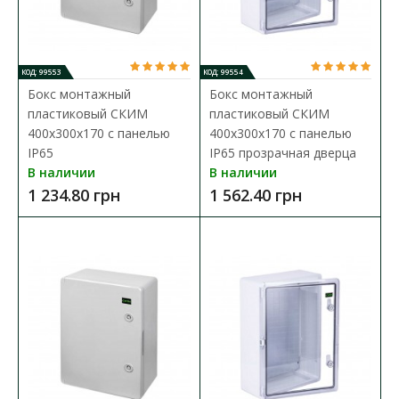
КОД: 99553
КОД: 99554
Бокс монтажный
Бокс монтажный
пластиковый СКИМ
пластиковый СКИМ
400х300х170 с панелью
400х300х170 с панелью
IP65
IP65 прозрачная дверца
В наличии
В наличии
1 234.80 грн
1 562.40 грн
Бокс монтажный пластиковый СКИМ 300х200х130
с панелью IP65 прозрачная дверца
Доступность:
В наличии
Бокси монтажные СКИМ выполнены из ударопрочного ABS
пластика и предназначены для обеспечения за..
777.00 грн