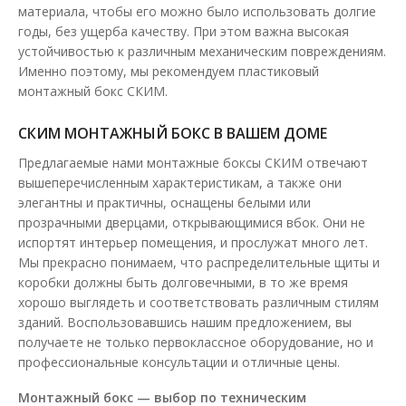
материала, чтобы его можно было использовать долгие
годы, без ущерба качеству. При этом важна высокая
устойчивостью к различным механическим повреждениям.
Именно поэтому, мы рекомендуем пластиковый
монтажный бокс СКИМ.
Бокс монтажный пластиковый СКИМ 500х400х180
СКИМ МОНТАЖНЫЙ БОКС В ВАШЕМ ДОМЕ
с панелью IP65
Предлагаемые нами монтажные боксы СКИМ отвечают
Доступность:
В наличии
вышеперечисленным характеристикам, а также они
элегантны и практичны, оснащены белыми или
Бокси монтажные СКИМ выполнены из ударопрочного ABS
пластика и предназначены для обеспечения защиты ..
прозрачными дверцами, открывающимися вбок. Они не
испортят интерьер помещения, и прослужат много лет.
1 839.60 грн
Мы прекрасно понимаем, что распределительные щиты и
коробки должны быть долговечными, в то же время
хорошо выглядеть и соответствовать различным стилям
зданий. Воспользовавшись нашим предложением, вы
В КОРЗИНУ
получаете не только первоклассное оборудование, но и
профессиональные консультации и отличные цены.
В сравнения
В закладки
Монтажный бокс — выбор по техническим