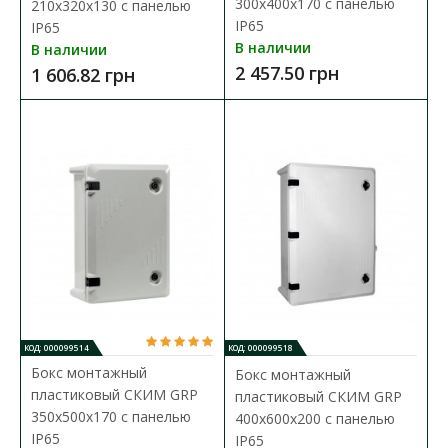
300х400х170 с панелью
210х320х130 с панелью
Бокс монтажный пластиковый СКИМ 350х250х150
IP65
IP65
с панелью IP65 прозрачная дверца
В наличии
В наличии
Доступность:
В наличии
2 457.50 грн
1 606.82 грн
Бокси монтажные СКИМ выполнены из ударопрочного ABS
пластика и предназначены для обеспечения за..
1 121.40 грн
В КОРЗИНУ
В сравнения
В закладки
КОД: 000099514
КОД: 000099518
Бокс монтажный
Бокс монтажный
пластиковый СКИМ GRP
пластиковый СКИМ GRP
350х500х170 с панелью
400х600х200 с панелью
IP65
IP65