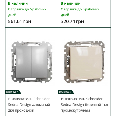
В наличии
В наличии
Отправка до 5 рабочих
Отправка до 5 рабочих
дней
дней
561.61 грн
320.74 грн
Выключатель Schneider Sedna Design белый 2кл
без рамки
Доступность:
В наличии
Выключатель Schneider Electric Sedna Design —это механизм с
суппортом белого цвета. Выключатель одно..
310.76 грн
В КОРЗИНУ
КОД: 98257
КОД: 98254
В сравнения
Выключатель Schneider
Выключатель Schneider
Sedna Design алюминий
Sedna Design бежевый 1кл
В закладки
2кл проходной
промежуточный