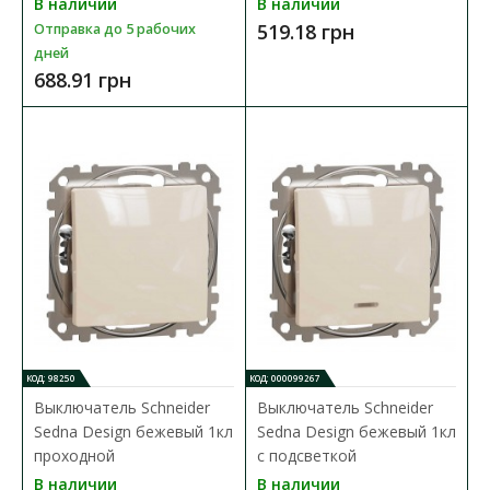
В наличии
В наличии
519.18 грн
Отправка до 5 рабочих
дней
688.91 грн
КОД: 98250
КОД: 000099267
Выключатель Schneider
Выключатель Schneider
Sedna Design бежевый 1кл
Sedna Design бежевый 1кл
проходной
с подсветкой
Розетка Schneider Sedna Design белая 1-я с
В наличии
В наличии
заземлением с шторками без рамки