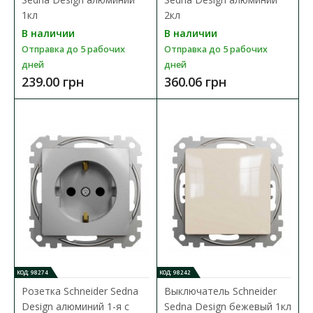
1кл
2кл
В наличии
В наличии
Розетка Schneider Sedna Design черная 1-я с
Отправка до 5 рабочих
Отправка до 5 рабочих
заземлением с шторками без рамки
дней
дней
Доступность:
В наличии
239.00 грн
360.06 грн
Розетка Schneider Electric Sedna Design & Elements – это
механизм с суппортом черного цвета с заземл..
268.33 грн
В КОРЗИНУ
В сравнения
В закладки
КОД: 98274
КОД: 98242
Розетка Schneider Sedna
Выключатель Schneider
Design алюминий 1-я с
Sedna Design бежевый 1кл