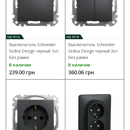
КОД: 98244
КОД: 98248
Выключатель Schneider
Выключатель Schneider
Sedna Design черный 1кл
Sedna Design черный 2кл
без рамки
без рамки
В наличии
В наличии
239.00 грн
360.06 грн
Выключатель Schneider Sedna Design черный 1кл
без рамки
Доступность:
В наличии
Выключатель Schneider Electric Sedna Design —это механизм с
суппортом черного цвета. Выключатель одн..