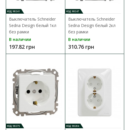
КОД: 98241
КОД: 98247
Выключатель Schneider
Выключатель Schneider
Sedna Design белый 1кл
Sedna Design белый 2кл
без рамки
без рамки
В наличии
В наличии
197.82 грн
310.76 грн
Выключатель Schneider Sedna Design черный 2кл
без рамки
Доступность:
В наличии
Выключатель Schneider Electric Sedna Design —это механизм с
суппортом черного цвета. Выключатель одн..
360.06 грн
В КОРЗИНУ
КОД: 98275
КОД: 98284