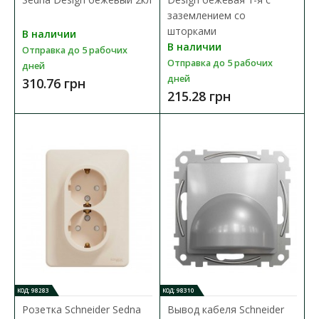
Розетка Schneider Electric Sedna Design & Elements – это
заземлением со
готовый к установке продукт черного цвета с..
шторками
В наличии
В наличии
Отправка до 5 рабочих
563.48 грн
Отправка до 5 рабочих
дней
дней
310.76 грн
215.28 грн
В КОРЗИНУ
В сравнения
В закладки
КОД: 98283
КОД: 98310
Розетка Schneider Sedna
Вывод кабеля Schneider