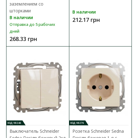
заземлением со
шторками
В наличии
В наличии
212.17 грн
Отправка до 5 рабочих
дней
268.33 грн
Розетка Schneider Sedna Design черная 2-я с
заземлением с шторками
КОД: 98246
КОД: 98276
Доступность:
В наличии
Выключатель Schneider
Розетка Schneider Sedna
Sedna Design бежевый 2кл
Design бежевая 1-я с