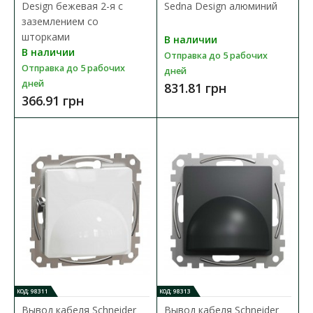
Design бежевая 2-я с
Sedna Design алюминий
заземлением со
шторками
В наличии
В наличии
Отправка до 5 рабочих
Отправка до 5 рабочих
дней
дней
831.81 грн
366.91 грн
Выключатель Schneider Sedna Design белый 1кл
без рамки
Доступность:
В наличии
Выключатель Schneider Electric Sedna Design —это механизм с
суппортом белого цвета. Выключатель одно..
197.82 грн
КОД: 98311
КОД: 98313
Вывод кабеля Schneider
Вывод кабеля Schneider