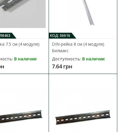
098463
КОД: 06616
ка 7.5 см (4 модуля)
DIN-рейка 8 см (4 модуля)
Билмакс
O
ность:
В наличии
Доступность:
В наличии
В КОРЗИНУ
рн
7.64 грн
ксации модульного
В сравнения
В закладки