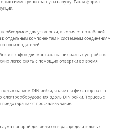
торых симметрично загнуты наружу. Такая форма
рукции.
М
необходимое для установки, и количество кабелей.
уп к отдельным компонентам и системным соединениям.
В КОРЗИНУ
ных производителей.
ый широко используется в
В сравнения
ок и шкафов для монтажа на них разных устройств:
ожно легко снять с помощью отвертки во время
В закладки
пользованием DIN-рейки, является фиксатор на din
о електрооборудования вдоль DIN рейки. Торцевые
 и предотвращают проскальзывание.
служат опорой для рельсов в распределительных