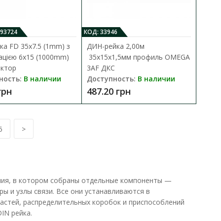
В закладки
093724
КОД: 33946
ка FD 35x7.5 (1mm) з
ДИН-рейка 2,00м
цією 6x15 (1000mm)
35х15х1,5мм профиль OMEGA
ктор
3AF ДКС
ность:
В наличии
Доступность:
В наличии
грн
487.20 грн
5
>
В КОРЗИНУ
ый широко используется в
В сравнения
В закладки
ия, в котором собраны отдельные компоненты —
ы и узлы связи. Все они устанавливаются в
частей, распределительных коробок и приспособлений
IN рейка.