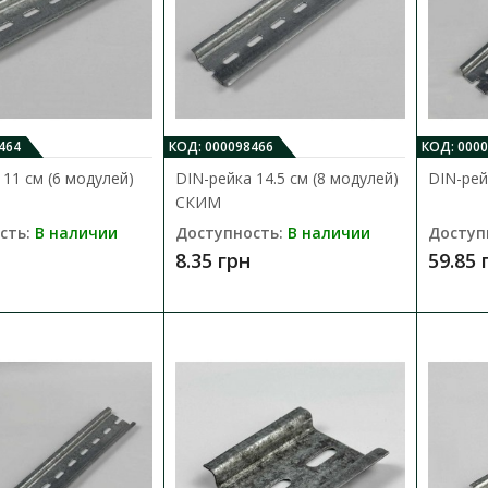
Сальник M25 эластичный Ø11-17мм 
Доступность:
В наличии
Сальник M25 эластичный Ø11-17мм IP67 ЕТІ ( 
Наименование: M25 К..
43.03 грн
464
КОД: 000098466
КОД: 000
 11 см (6 модулей)
DIN-рейка 14.5 см (8 модулей)
DIN-ре
СКИМ
сть:
В наличии
Доступность:
В наличии
Доступ
8.35 грн
59.85 
Сальник M32 эластичный Ø15-20мм 
Доступность:
В наличии
Сальник M32 эластичный Ø15-20мм IP67 ЕТІ ( 
Наименование: M32 К..