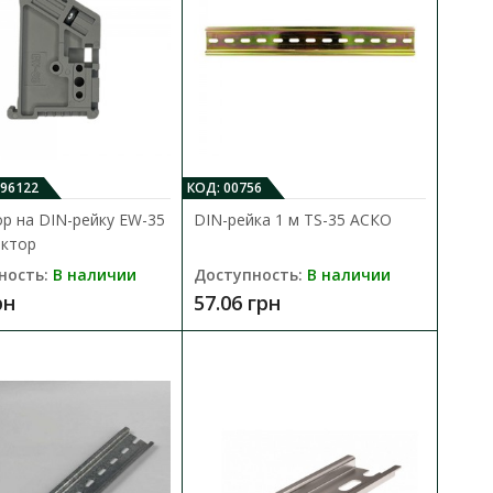
P67 ЕТІ
В КОРЗИНУ
096122
КОД: 00756
р на DIN-рейку EW-35
DIN-рейка 1 м TS-35 АСКО
101054 )
В сравнения
ктор
В закладки
ность:
В наличии
Доступность:
В наличии
рн
57.06 грн