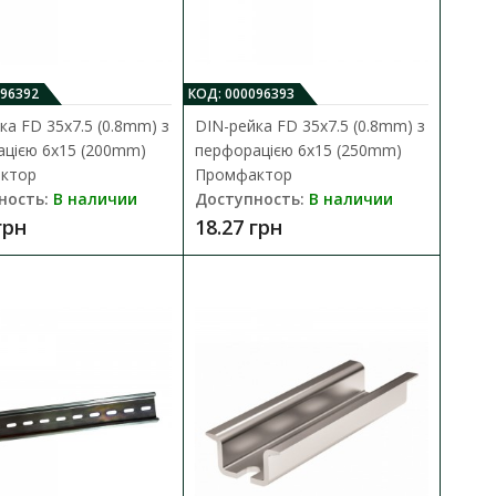
мфактор
096392
КОД: 000096393
В КОРЗИНУ
ка FD 35x7.5 (0.8mm) з
DIN-рейка FD 35x7.5 (0.8mm) з
аничитель,
В сравнения
цією 6x15 (200mm)
перфорацією 6x15 (250mm)
ического ..
ктор
Промфактор
В закладки
ность:
В наличии
Доступность:
В наличии
грн
18.27 грн
В КОРЗИНУ
ый широко используется в
В сравнения