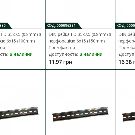
Фиксатор на DIN-рейку EW-35 Про
Доступность:
В наличии
390
КОД: 000096391
КОД: 000
 FD 35x7.5 (0.8mm) з
DIN-рейка FD 35x7.5 (0.8mm) з
DIN-рей
Пластиковый ограничитель EW-35 – это огр
єю 6x15 (100mm)
перфорацією 6x15 (150mm)
перфора
устанавливаемый после любого электротехн
тор
Промфактор
Промфа
сть:
В наличии
Доступность:
В наличии
Доступ
7.56 грн
11.97 грн
16.38 
DIN-рейка 1 м TS-35 АСКО
Доступность:
В наличии
DIN-рейка - металлический профиль, котор