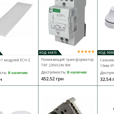
Заглушка 11 модулей ECH-Z ЕТІ - предназ
свободных мест ..
36.74 грн
КОД: 64415
КОД: 000
Понижающий трансформатор
11 модулей ECH-Z
Сальник
TRF 230V/24V 8W
13мм IP
Доступность:
В наличии
сть:
В наличии
Доступ
Понижающий трансформатор TRF 
452.52 грн
н
32.54 
Доступность:
В наличии
Понижающий трансформатор TRF предназн
электрических устройств необходимым но
452.52 грн