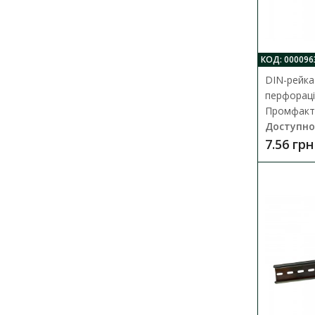
КОД: 000096
DIN-рейка
перфораці
Промфак
Доступно
7.56 грн