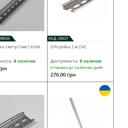
IP67 ЕТІ
В КОРЗИНУ
1101055 )
В сравнения
В закладки
098525
КОД: 25027
йка 1метр/1мм СКИМ
DIN-рейка 2 м DKC
ность:
В наличии
Доступность:
В наличии
грн
Отправка до 5 рабочих дней
276.00 грн
IP67 ЕТІ
В КОРЗИНУ
1101056 )
В сравнения
В закладки