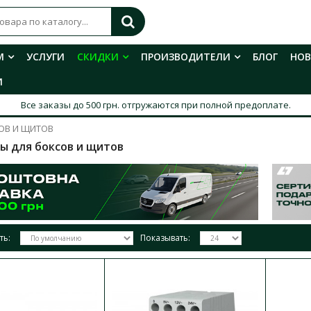
М
УСЛУГИ
СКИДКИ
ПРОИЗВОДИТЕЛИ
БЛОГ
НО
И
Все заказы до 500 грн. отгружаются при полной предоплате.
ОВ И ЩИТОВ
ы для боксов и щитов
ть:
Показывать:
Заглушка 11 модулей ECH-Z ЕТІ
Доступность:
В наличии