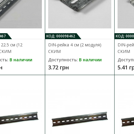
55.11 грн
467
КОД: 000098462
КОД: 000
22.5 см (12
DIN-рейка 4 см (2 модуля)
DIN-рей
 СКИМ
СКИМ
СКИМ
Фиксатор на DIN-рейку EW-35 ACK
сть:
В наличии
Доступность:
В наличии
Доступ
Доступность:
В наличии
н
3.72 грн
5.41 г
Фиксатор EW-35 ACKO используется для фи
оборудования на din-рейку..
6.34 грн