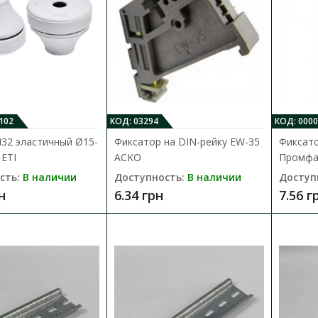
Сальник M20 эластичный Ø8-13мм I
Доступность:
В наличии
102
КОД: 03294
КОД: 000
32 эластичный Ø15-
Фиксатор на DIN-рейку EW-35
Фиксато
Сальник M20 эластичный Ø8-13мм IP67 ЕТІ ( 1
 ЕТІ
ACKO
Промфа
Наименование: M20 Категория:&n..
сть:
В наличии
Доступность:
В наличии
Доступ
32.54 грн
н
6.34 грн
7.56 г