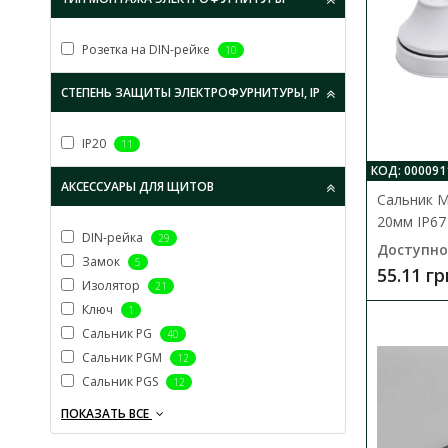
Розетка на DIN-рейке
10
СТЕПЕНЬ ЗАЩИТЫ ЭЛЕКТРОФУРНИТУРЫ, IP
IP20
11
КОД: 000091
АКСЕССУАРЫ ДЛЯ ЩИТОВ
Сальник M
20мм IP67
DIN-рейка
29
Доступно
Замок
5
55.11 гр
Изолятор
21
Ключ
1
Сальник PG
40
Сальник PGM
12
Сальник PGS
12
ПОКАЗАТЬ ВСЕ