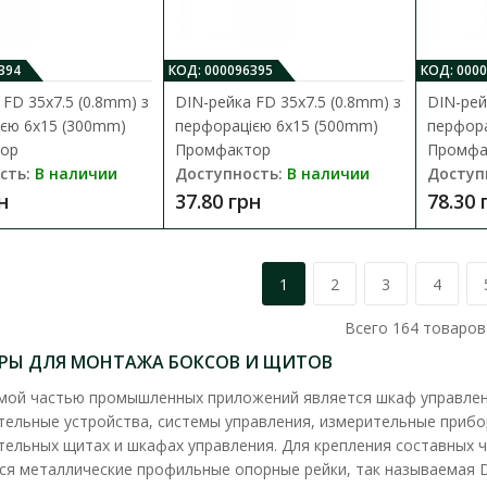
организации электротехнических рабо..
57.06 грн
394
КОД: 000096395
КОД: 000
 FD 35x7.5 (0.8mm) з
DIN-рейка FD 35x7.5 (0.8mm) з
DIN-рей
єю 6x15 (300mm)
перфорацією 6x15 (500mm)
перфора
тор
Промфактор
Промфа
сть:
В наличии
Доступность:
В наличии
Доступ
н
37.80 грн
78.30 
DIN-рейка 11 см (6 модулей) СКИМ
1
2
3
4
Доступность:
В наличии
Всего
164
товаров
DIN-рейка - металлический профиль, котор
организации электротехнических рабо..
АРЫ ДЛЯ МОНТАЖА БОКСОВ И ЩИТОВ
ой частью промышленных приложений является шкаф управлен
6.78 грн
тельные устройства, системы управления, измерительные прибор
тельных щитах и шкафах управления. Для крепления составных 
ся металлические профильные опорные рейки, так называемая D