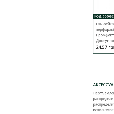
КОД: 000096
DIN-рейка
перфораці
Промфак
Доступно
24.57 гр
АКСЕССУ
Неотъемлем
распредели
распредели
используют