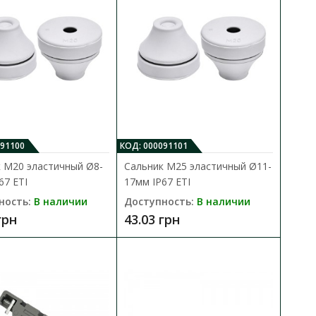
начена для закрывания
В сравнения
В закладки
091100
КОД: 000091101
 M20 эластичный Ø8-
Сальник M25 эластичный Ø11-
67 ЕТІ
17мм IP67 ЕТІ
ность:
В наличии
Доступность:
В наличии
230V/24V 8W
В КОРЗИНУ
грн
43.03 грн
В сравнения
ачен для питания
В закладки
минальны..