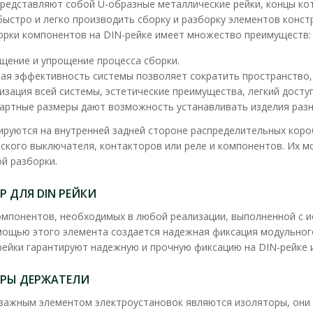
представляют собой U-образные металлические рейки, концы ко
быстро и легко производить сборку и разборку элементов конст
орки компонентов на DIN-рейке имеет множество преимуществ:
щение и упрощение процесса сборки.
DIN-рейка 14.5 см (8 модулей) СКИ
ая эффективность системы позволяет сократить пространство, 
изация всей системы, эстетические преимущества, легкий дост
Доступность:
В наличии
артные размеры дают возможность устанавливать изделия раз
DIN-рейка - металлический профиль, котор
ируются на внутренней задней стороне распределительных короб
организации электротехнических рабо..
ского выключателя, контакторов или реле и компонентов. Их м
й разборки.
8.35 грн
 ДЛЯ DIN РЕЙКИ
омпонентов, необходимых в любой реализации, выполненной с ис
омощью этого элемента создается надежная фиксация модульног
рейки гарантируют надежную и прочную фиксацию на DIN-рейке
РЫ ДЕРЖАТЕЛИ
DIN-рейка 1метр/1мм СКИМ
важным элементом электроустановок являются изоляторы, они 