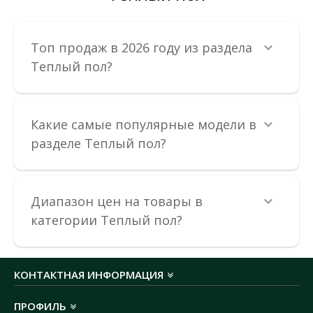
Топ продаж в 2026 году из раздела
Теплый пол?
Нагревательный кабель ZUBR DC 17 / 270 Вт 1,6-
Какие самые популярные модели в
2,0 м²
разделе Теплый пол?
Доступность:
В наличии
Двухжильный нагревательный кабель ZUBR DC Cable
предназначен для монтажа на этапе строительства,..
Диапазон цен на товары в
категории Теплый пол?
3 299.97 грн
В КОРЗИНУ
КОНТАКТНАЯ ИНФОРМАЦИЯ
В сравнения
ПРОФИЛЬ