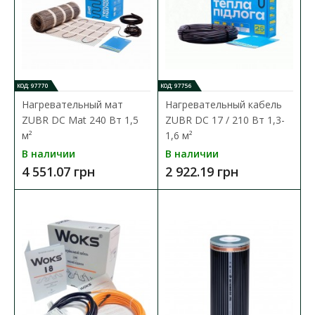
КОД: 97770
КОД: 97756
Нагревательный мат
Нагревательный кабель
ZUBR DC Mat 240 Вт 1,5
ZUBR DC 17 / 210 Вт 1,3-
м²
1,6 м²
В наличии
В наличии
4 551.07 грн
2 922.19 грн
Нагревательный мат ZUBR DC Mat 160 Вт 1,0 м²
Доступность:
В наличии
ZUBR DC Mat 160 1,0 м2 – тонкий нагревательный мат для
теплого пола общей мощностью 160 Вт. Испо..
3 153.30 грн