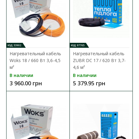
Нагревательный кабель ZUBR DC 17 / 210 Вт 1,3-
КОД: 33902
КОД: 97765
1,6 м²
Нагревательный кабель
Нагревательный кабель
Доступность:
В наличии
Woks 18 / 660 Вт 3,6-4,5
ZUBR DC 17 / 620 Вт 3,7-
м²
4,6 м²
Двухжильный нагревательный кабель ZUBR DC Cable
В наличии
В наличии
предназначен для монтажа на этапе строительства,..
3 960.00 грн
5 379.95 грн
2 922.19 грн
В КОРЗИНУ
В сравнения
В закладки