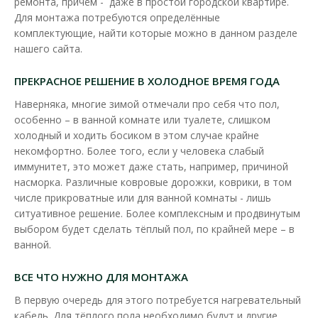
ремонта, причём - даже в простой городской квартире.
Нагревательный кабель Woks 18 / 295 Вт 1,6-2,0 м²
Для монтажа потребуются определённые
Доступность:
В наличии
комплектующие, найти которые можно в данном разделе
нашего сайта.
Woks 18 это нагревательный кабель с двумя
нагревательными жилами со сплошным экраном из алюмини..
ПРЕКРАСНОЕ РЕШЕНИЕ В ХОЛОДНОЕ ВРЕМЯ ГОДА
2 196.00 грн
Наверняка, многие зимой отмечали про себя что пол,
особенно – в ванной комнате или туалете, слишком
холодный и ходить босиком в этом случае крайне
В КОРЗИНУ
некомфортно. Более того, если у человека слабый
иммунитет, это может даже стать, например, причиной
В сравнения
насморка. Различные ковровые дорожки, коврики, в том
числе прикроватные или для ванной комнаты - лишь
В закладки
ситуативное решение. Более комплексным и продвинутым
выбором будет сделать тёплый пол, по крайней мере – в
ванной.
ВСЕ ЧТО НУЖНО ДЛЯ МОНТАЖА
В первую очередь для этого потребуется нагревательный
кабель. Для тёплого пола необходимо будут и другие