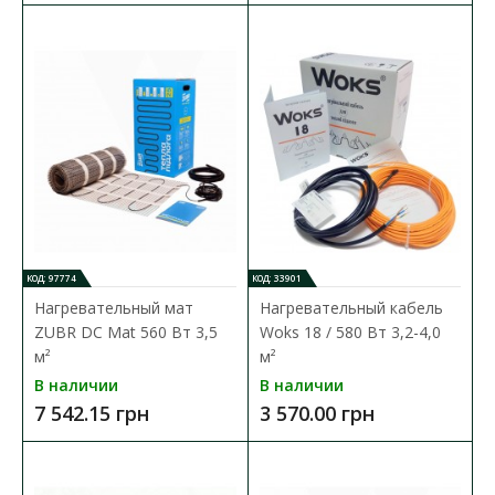
КОД: 97774
КОД: 33901
Нагревательный мат
Нагревательный кабель
Нагревательный мат ZUBR DC Mat 240 Вт 1,5 м²
ZUBR DC Mat 560 Вт 3,5
Woks 18 / 580 Вт 3,2-4,0
Доступность:
В наличии
м²
м²
В наличии
В наличии
ZUBR DC Mat 240 1,5 м2 – тонкий нагревательный мат для
7 542.15 грн
3 570.00 грн
теплого пола общей мощностью 240 Вт. Испо..
4 551.07 грн