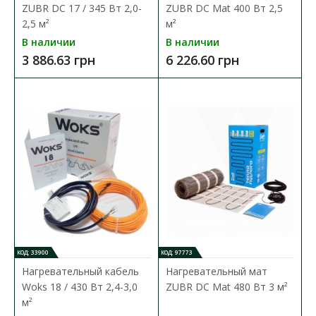
ZUBR DC 17 / 345 Вт 2,0-
ZUBR DC Mat 400 Вт 2,5
2,5 м²
м²
В наличии
В наличии
3 886.63 грн
6 226.60 грн
КОД: 33900
КОД: 97773
Нагревательный кабель
Нагревательный мат
Woks 18 / 430 Вт 2,4-3,0
ZUBR DC Mat 480 Вт 3 м²
Нагревающая инфракрасная пленка Ratey SH (T)
м²