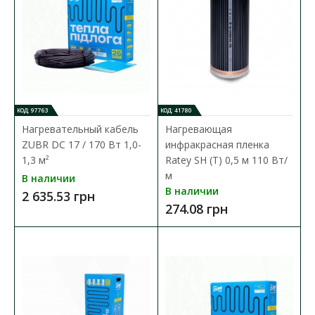
Доступность:
В наличии
Двухжильный нагревательный кабель ZUBR DC Cable
предназначен для монтажа на этапе строительства,..
2 413.31 грн
КОД: 97763
КОД: 41780
В КОРЗИНУ
Нагревательный кабель
Нагревающая
ZUBR DC 17 / 170 Вт 1,0-
инфракрасная пленка
В сравнения
1,3 м²
Ratey SH (T) 0,5 м 110 Вт/
м
В закладки
В наличии
В наличии
2 635.53 грн
274.08 грн