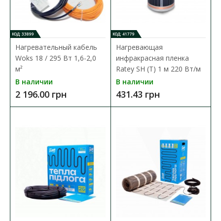
В КОРЗИНУ
В сравнения
КОД: 33899
КОД: 41779
В закладки
Нагревательный кабель
Нагревающая
Woks 18 / 295 Вт 1,6-2,0
инфракрасная пленка
м²
Ratey SH (T) 1 м 220 Вт/м
В наличии
В наличии
2 196.00 грн
431.43 грн