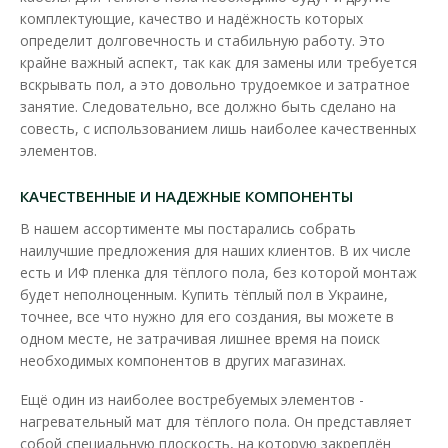
комплектующие, качество и надёжность которых
определит долговечность и стабильную работу. Это
крайне важный аспект, так как для замены или требуется
вскрывать пол, а это довольно трудоемкое и затратное
занятие. Следовательно, все должно быть сделано на
совесть, с использованием лишь наиболее качественных
элементов.
КАЧЕСТВЕННЫЕ И НАДЕЖНЫЕ КОМПОНЕНТЫ
В нашем ассортименте мы постарались собрать
наилучшие предложения для наших клиентов. В их числе
есть и ИФ пленка для тёплого пола, без которой монтаж
будет неполноценным. Купить тёплый пол в Украине,
Нагревающая инфракрасная пленка Ratey SH (T) 1
точнее, все что нужно для его создания, вы можете в
м 220 Вт/м
одном месте, не затрачивая лишнее время на поиск
Доступность:
В наличии
необходимых компонентов в других магазинах.
Инфракрасная пленка Ratey позволяет вам быстро
Ещё один из наиболее востребуемых элементов -
обустроить тёплый пол в квартире, в частном доме, в о..
нагревательный мат для тёплого пола. Он представляет
собой специальную плоскость, на которую закреплён