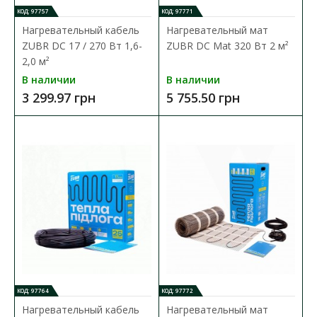
КОД: 97757
КОД: 97771
Нагревательный кабель
Нагревательный мат
ZUBR DC 17 / 270 Вт 1,6-
ZUBR DC Mat 320 Вт 2 м²
2,0 м²
Нагревательный кабель ZUBR DC 17 / 170 Вт 1,0-
В наличии
В наличии
1,3 м²
3 299.97 грн
5 755.50 грн
Доступность:
В наличии
Двухжильный нагревательный кабель ZUBR DC Cable
предназначен для монтажа на этапе строительства,..
2 635.53 грн
В КОРЗИНУ
В сравнения
В закладки
КОД: 97764
КОД: 97772
Нагревательный кабель
Нагревательный мат