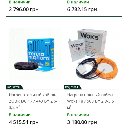
0,5 м 110 Вт/м
В наличии
В наличии
Доступность:
В наличии
2 796.00 грн
6 782.15 грн
Инфракрасная пленка Ratey позволяет вам быстро
обустроить тёплый пол в квартире, в частном доме, в о..
274.08 грн
В КОРЗИНУ
В сравнения
В закладки
КОД: 97758
КОД: 33574
Нагревательный кабель
Нагревательный кабель
ZUBR DC 17 / 440 Вт 2,6-
Woks 18 / 500 Вт 2,8-3,5
3,2 м²
м²
В наличии
В наличии
4 515.51 грн
3 180.00 грн