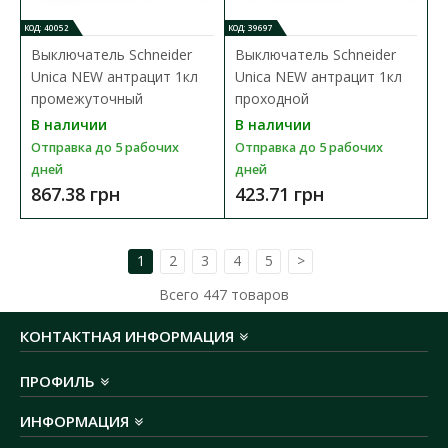
КОД: 40052
КОД: 39697
Выключатель Schneider Unica NEW белый 1кл
Выключатель Schneider
Выключатель Schneider
Unica NEW антрацит 1кл
Unica NEW антрацит 1кл
1мод.
промежуточный
проходной
Доступность:
В наличии
В наличии
В наличии
Отправка до 5 рабочих дней
Отправка до 5 рабочих
Отправка до 5 рабочих
Выключатель Schneider Electric Unica New — надежный и
дней
дней
качественный аксессуар, изготовленны..
867.38 грн
423.71 грн
195.95 грн
1
2
3
4
5
>
Всего
447
товаров
В КОРЗИНУ
КОНТАКТНАЯ ИНФОРМАЦИЯ
В сравнения
В закладки
ПРОФИЛЬ
ИНФОРМАЦИЯ