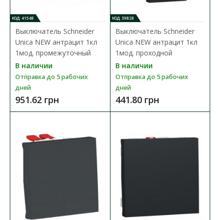
В сравнения
В закладки
КОД: 41548
КОД: 39828
Выключатель Schneider
Выключатель Schneider
Unica NEW антрацит 1кл
Unica NEW антрацит 1кл
1мод. промежуточный
1мод. проходной
В наличии
В наличии
Отправка до 5 рабочих
Отправка до 5 рабочих
дней
дней
951.62 грн
441.80 грн