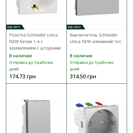
Розетка Schneider Unica NEW антрацит 1-я с
КОД: 38017
КОД: 43041
заземлением с крышкой
Розетка Schneider Unica
Выключатель Schneider
Доступность:
В наличии
NEW белая 1-я с
Unica NEW алюминий 1кл
Отправка до 5 рабочих дней
заземлением с шторками
Механизм электрической розетки Schneider Electirc с
В наличии
В наличии
заземлением и с крышкой из серии Unica New...
Отправка до 5 рабочих
Отправка до 5 рабочих
дней
дней
695.16 грн
174.73 грн
314.50 грн
В КОРЗИНУ
В сравнения
В закладки