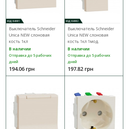
Доступность:
В наличии
Отправка до 5 рабочих дней
Механизм электрической розетки Schneider Electirc с
КОД: 84981
КОД: 84982
заземлением и с защитными шторками из серии Unic..
Выключатель Schneider
Выключатель Schneider
Unica NEW слоновая
Unica NEW слоновая
315.12 грн
кость 1кл
кость 1кл 1мод.
В наличии
В наличии
Отправка до 5 рабочих
Отправка до 5 рабочих
В КОРЗИНУ
дней
дней
194.06 грн
197.82 грн
В сравнения
В закладки