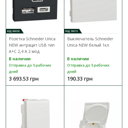
КОД: 88658
КОД: 38015
Розетка Schneider Unica
Выключатель Schneider
NEW антрацит USB тип
Unica NEW белый 1кл
A+C 2,4 А 2 мод
Выключатель Schneider Unica NEW антрацит 1кл
В наличии
В наличии
1мод.
Отправка до 5 рабочих
Отправка до 5 рабочих
Доступность:
В наличии
дней
дней
Отправка до 5 рабочих дней
3 693.53 грн
190.33 грн
Выключатель Schneider Electric Unica New — надежный и
качественный аксессуар, изготовленны..
364.42 грн
В КОРЗИНУ