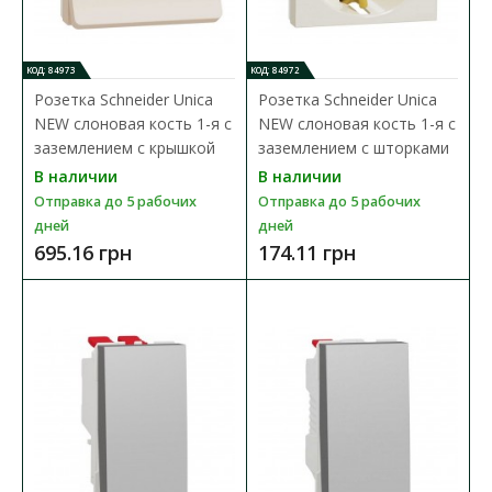
КОД: 84973
КОД: 84972
Розетка Schneider Unica
Розетка Schneider Unica
NEW слоновая кость 1-я с
NEW слоновая кость 1-я с
заземлением с крышкой
заземлением с шторками
В наличии
В наличии
Отправка до 5 рабочих
Отправка до 5 рабочих
дней
дней
695.16 грн
174.11 грн
Розетка Schneider Unica NEW антрацит USB тип
A+C 2,4 А 2 мод
Доступность:
В наличии
Отправка до 5 рабочих дней
USB-зарядное устройство Schneider Electric New Unica USB
NU301854 цвета антрацит - это механизм с 2 ..