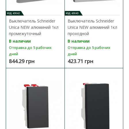
КОД: 43042
КОД: 43043
Выключатель Schneider
Выключатель Schneider
Unica NEW алюминий 1кл
Unica NEW алюминий 1кл
промежуточный
проходной
В наличии
В наличии
Отправка до 5 рабочих
Отправка до 5 рабочих
дней
дней
Выключатель Schneider Unica NEW белый 1кл
844.29 грн
423.71 грн
Доступность:
В наличии
Отправка до 5 рабочих дней
Выключатель Schneider Electric Unica New — надежный и
качественный аксессуар, изготовленны..
190.33 грн
В КОРЗИНУ