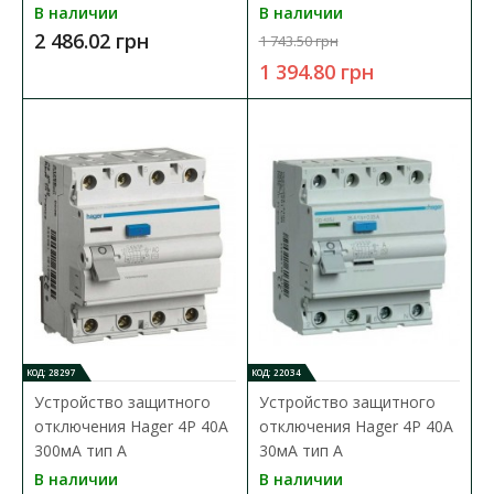
В наличии
В наличии
2 486.02 грн
1 743.50 грн
1 394.80 грн
Дифференциальный автомат Hager 2P C32A 30мA
тип A
Доступность:
В наличии
Дифференциальный автоматический выключатель
представляет собой уникальное устройство, в котором одно..
3 451.63 грн
В КОРЗИНУ
КОД: 28297
КОД: 22034
В сравнения
Устройство защитного
Устройство защитного
В закладки
отключения Hager 4P 40A
отключения Hager 4P 40A
300мA тип A
30мA тип A
В наличии
В наличии