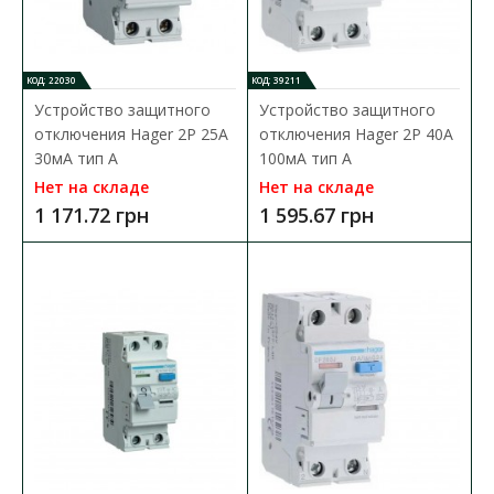
КОД: 22030
КОД: 39211
Устройство защитного
Устройство защитного
отключения Hager 2P 25A
отключения Hager 2P 40A
30мA тип A
100мA тип A
Устройство защитного отключения Hager 2P 25A
Нет на складе
Нет на складе
30мA тип A
1 171.72 грн
1 595.67 грн
Доступность:
В наличии
Устройство защитного отключения Hager предназначено для
отключения нагрузки, когда ..
1 743.50 грн
В КОРЗИНУ
В сравнения