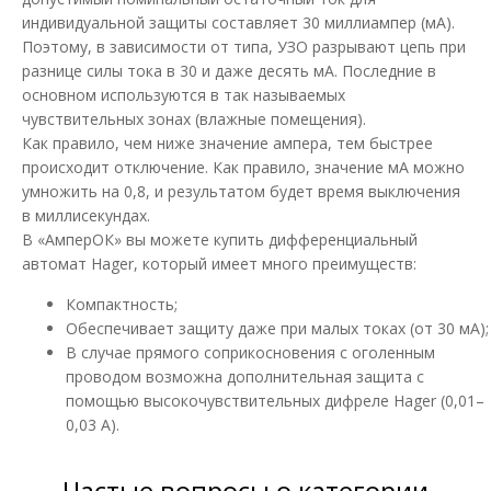
индивидуальной защиты составляет 30 миллиампер (мА).
4 047.52 грн
Поэтому, в зависимости от типа, УЗО разрывают цепь при
разнице силы тока в 30 и даже десять мА. Последние в
основном используются в так называемых
чувствительных зонах (влажные помещения).
В КОРЗИНУ
Как правило, чем ниже значение ампера, тем быстрее
происходит отключение. Как правило, значение мА можно
В сравнения
умножить на 0,8, и результатом будет время выключения
В закладки
в миллисекундах.
В «АмперОК» вы можете купить дифференциальный
автомат Hager, который имеет много преимуществ:
Компактность;
Обеспечивает защиту даже при малых токах (от 30 мА);
В случае прямого соприкосновения с оголенным
проводом возможна дополнительная защита с
помощью высокочувствительных дифреле Hager (0,01–
0,03 А).
Частые вопросы о категории