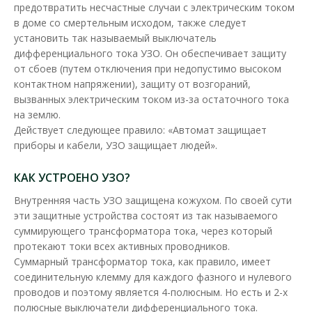
предотвратить несчастные случаи с электрическим током
Устройство защитного отключения Hager 4P 25A
в доме со смертельным исходом, также следует
30мA тип A
установить так называемый выключатель
Доступность:
В наличии
дифференциального тока УЗО. Он обеспечивает защиту
от сбоев (путем отключения при недопустимо высоком
Устройство защитного отключения Hager предназначено для
контактном напряжении), защиту от возгораний,
отключения нагрузки, когда ..
вызванных электрическим током из-за остаточного тока
на землю.
2 205.23 грн
Действует следующее правило: «Автомат защищает
приборы и кабели, УЗО защищает людей».
В КОРЗИНУ
КАК УСТРОЕНО УЗО?
В сравнения
Внутренняя часть УЗО защищена кожухом. По своей сути
эти защитные устройства состоят из так называемого
В закладки
суммирующего трансформатора тока, через который
протекают токи всех активных проводников.
Суммарный трансформатор тока, как правило, имеет
соединительную клемму для каждого фазного и нулевого
проводов и поэтому является 4-полюсным. Но есть и 2-х
полюсные выключатели дифференциального тока.