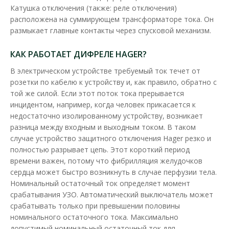
Катушка отключения (также: реле отключения)
расположена на суммирующем трансформаторе тока. Он
размыкает главные контакты через спусковой механизм.
КАК РАБОТАЕТ ДИФРЕЛЕ HAGER?
В электрическом устройстве требуемый ток течет от
розетки по кабелю к устройству и, как правило, обратно с
той же силой. Если этот поток тока прерывается
инцидентом, например, когда человек прикасается к
недостаточно изолированному устройству, возникает
разница между входным и выходным током. В таком
случае устройство защитного отключения Hager резко и
полностью разрывает цепь. Этот короткий период
времени важен, потому что фибрилляция желудочков
Устройство защитного отключения Hager 4P 63A
сердца может быстро возникнуть в случае перфузии тела.
100мA тип A
Номинальный остаточный ток определяет момент
срабатывания УЗО. Автоматический выключатель может
Доступность:
В наличии
срабатывать только при превышении половины
Устройство защитного отключения Hager предназначено для
номинального остаточного тока. Максимально
отключения нагрузки, когда ..
допустимый номинальный остаточный ток для