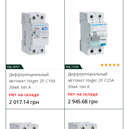
Дифференциальный автоматический выключатель
представляет собой уникальное устройство, в котором одно..
3 451.63 грн
В КОРЗИНУ
В сравнения
КОД: 28937
КОД: 21038
В закладки
Дифференциальный
Дифференциальный
автомат Hager 2P C25A
автомат Hager 2P C16A
30мA тип A
30мA тип A
Нет на складе
Нет на складе
2 945.68 грн
2 017.14 грн