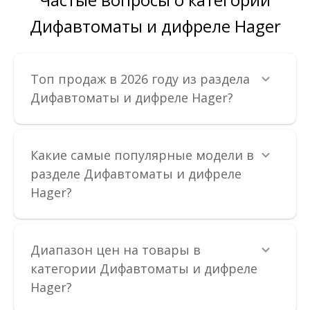
Дифавтоматы и дифреле Hager
Топ продаж в 2026 году из раздела
Дифавтоматы и дифреле Hager?
Устройство защитного отключения Hager 4P 63A
Какие самые популярные модели в
300мA тип A
разделе Дифавтоматы и дифреле
Доступность:
В наличии
Hager?
Устройство защитного отключения Hager предназначено для
отключения нагрузки, когда ..
2 486.02 грн
Диапазон цен на товары в
категории Дифавтоматы и дифреле
Hager?
В КОРЗИНУ