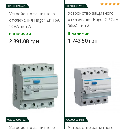
КОД: 000092421
КОД: 000092118
Устройство защитного
Устройство защитного
отключения Hager 2P 25A
отключения Hager 2P 16A
30мA тип A
10мA тип A
В наличии
В наличии
1 743.50 грн
2 891.08 грн
Дифференциальный автомат Hager 2P C20A 30мA
тип A
Доступность:
В наличии
Дифференциальный автоматический выключатель
представляет собой уникальное устройство, в котором одно..
2 945.68 грн
КОД: 000092422
КОД: 000094455
В КОРЗИНУ
Устройство защитного
Устройство защитного