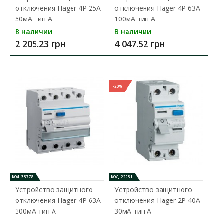
отключения Hager 4P 25A
отключения Hager 4P 63A
В сравнения
30мA тип A
100мA тип A
В закладки
В наличии
В наличии
2 205.23 грн
4 047.52 грн
-20%
КОД: 33778
КОД: 22031
Устройство защитного
Устройство защитного
отключения Hager 4P 63A
отключения Hager 2P 40A
300мA тип A
30мA тип A