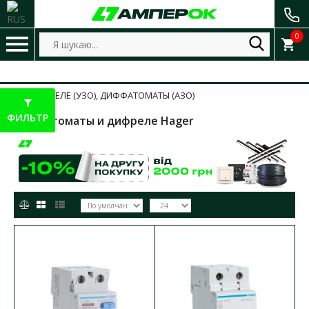
0
ДИФФРЕЛЕ (УЗО), ДИФФАТОМАТЫ (АЗО)
ФИЛЬТР
Дифавтоматы и дифреле Hager