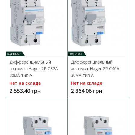
КОД: 84327
КОД: 21057
Дифференциальный
Дифференциальный
автомат Hager 2P C32A
автомат Hager 2P C40A
30мA тип А
30мA тип A
Устройство защитного отключения Hager 2P 16A
Нет на складе
Нет на складе
10мA тип A
2 553.40 грн
2 364.06 грн
Доступность:
В наличии
Устройство защитного отключения Hager предназначено для
защиты одного потребителя мощность..
2 891.08 грн