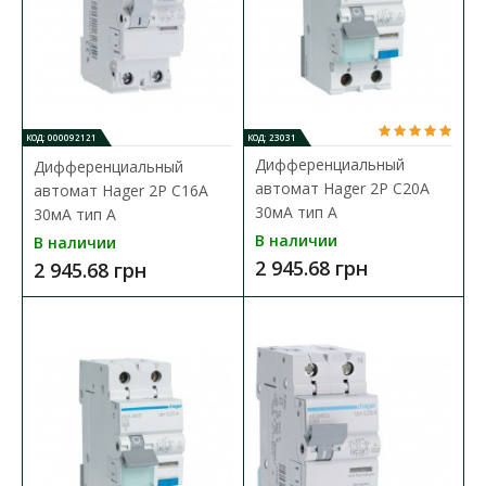
КОД: 000092121
КОД: 23031
Дифференциальный
Дифференциальный
автомат Hager 2P C20A
автомат Hager 2P C16A
30мA тип A
30мA тип A
В наличии
В наличии
2 945.68 грн
2 945.68 грн
Дифференциальный автомат Hager 2P C16A 30мA
тип A
Доступность:
В наличии
Дифференциальный автоматический выключатель
представляет собой уникальное устройство, в котором одно..