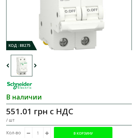
КОД :
88275
В наличии
551.01 грн
с НДС
/ шт
Кол-во