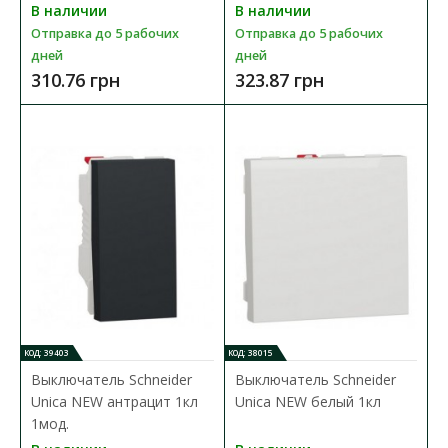
Выключатель Schneider Asfora алюминий 2-кл
В наличии
В наличии
Доступность:
В наличии
Отправка до 5 рабочих
Отправка до 5 рабочих
Отправка до 5 рабочих дней
дней
дней
310.76 грн
323.87 грн
Электрический выключатель Schneider Electric Asfora
EPH0300161 цвета алюминий - это механизм с суппо..
243.36 грн
В КОРЗИНУ
В сравнения
В закладки
КОД: 39403
КОД: 38015
Выключатель Schneider
Выключатель Schneider
Unica NEW антрацит 1кл
Unica NEW белый 1кл
1мод.