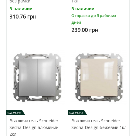
без рамки
1кл
В наличии
В наличии
310.76 грн
Отправка до 5 рабочих
дней
239.00 грн
Выключатель Schneider Asfora алюминий 1кл
Доступность:
В наличии
Отправка до 5 рабочих дней
Электрический выключатель Schneider Electric Asfora
EPH0100161 цвета алюминий - это механизм с суппо..
175.98 грн
В КОРЗИНУ
КОД: 98245
КОД: 98242
Выключатель Schneider
Выключатель Schneider
В сравнения
Sedna Design алюминий
Sedna Design бежевый 1кл
В закладки
2кл