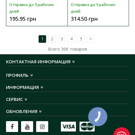
Отправка до 5 рабочих
Отправка до 5 рабочих
дней
дней
179.71 грн
195.95 грн
314.50 грн
В КОРЗИНУ
1
2
3
4
5
>
В сравнения
Всего
306
товаров
В закладки
КОНТАКТНАЯ ИНФОРМАЦИЯ
ПРОФИЛЬ
ИНФОРМАЦИЯ
СЕРВИС
ОБНОВЛЕНИЯ