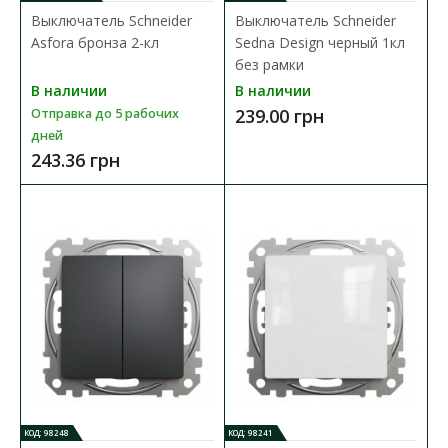
Выключатель Schneider
Выключатель Schneider
Asfora бронза 2-кл
Sedna Design черный 1кл
без рамки
В наличии
В наличии
239.00 грн
Отправка до 5 рабочих
дней
243.36 грн
Выключатель Schneider Asfora белый 2кл
Доступность:
В наличии
Механизм выключателя Schneider Asfora предназначен для
управления (включения/выключения) одной групп..
154.14 грн
КОД: 98248
КОД: 98241