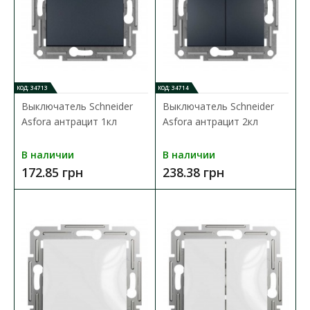
КОД: 34713
КОД: 34714
Выключатель Schneider
Выключатель Schneider
Asfora антрацит 1кл
Asfora антрацит 2кл
В наличии
В наличии
172.85 грн
238.38 грн
Выключатель Schneider Asfora антрацит 1кл
Доступность:
В наличии
Механизм выключателя Schneider Asfora предназначен для
управления (включения/выключения) одной групп..
172.85 грн