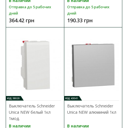
В наличии
В наличии
Отправка до 5 рабочих
Отправка до 5 рабочих
дней
дней
364.42 грн
190.33 грн
Выключатель Schneider Asfora кремовый 2кл с
рамкой
КОД: 38020
КОД: 43041
Доступность:
В наличии
Выключатель Schneider
Выключатель Schneider
Отправка до 5 рабочих дней
Unica NEW белый 1кл
Unica NEW алюминий 1кл
1мод.
Механизм выключателя Schneider Asfora предназначен для
В наличии
В наличии
управления (включения/выключения) одной групп..