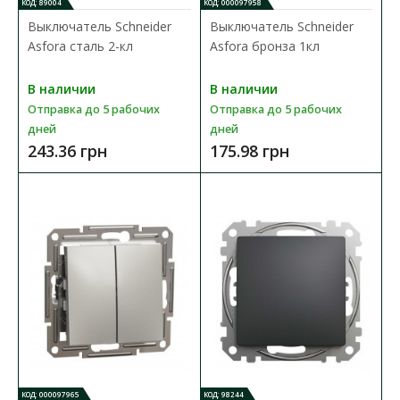
Выключатель Schneider Asfora белый 1кл
КОД: 89004
КОД: 000097958
Доступность:
В наличии
Выключатель Schneider
Выключатель Schneider
Asfora сталь 2-кл
Asfora бронза 1кл
Механизм выключателя Schneider Asfora предназначен для
управления (включения/выключения) одной групп..
В наличии
В наличии
Отправка до 5 рабочих
Отправка до 5 рабочих
125.43 грн
дней
дней
243.36 грн
175.98 грн
В КОРЗИНУ
В сравнения
В закладки
КОД: 000097965
КОД: 98244