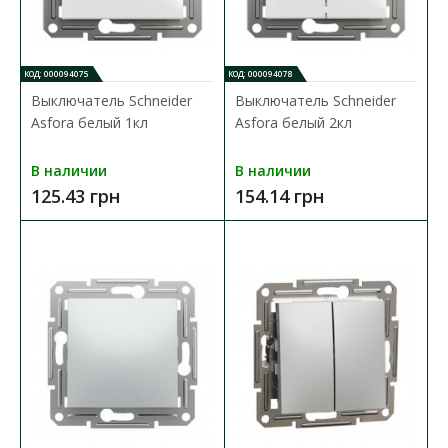
В КОРЗИНУ
КОД: 000094075
КОД: 000094078
Выключатель Schneider
Выключатель Schneider
В сравнения
Asfora белый 1кл
Asfora белый 2кл
В закладки
В наличии
В наличии
125.43 грн
154.14 грн