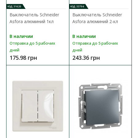
КОД: 31620
КОД: 33794
Выключатель Schneider
Выключатель Schneider
Asfora алюминий 1кл
Asfora алюминий 2-кл
В наличии
В наличии
Отправка до 5 рабочих
Отправка до 5 рабочих
Выключатель Schneider Asfora антрацит 2кл
дней
дней
Доступность:
В наличии
175.98 грн
243.36 грн
Механизм выключателя Schneider Asfora предназначен для
управления (включения/выключения) одной групп..
238.38 грн
В КОРЗИНУ
В сравнения
В закладки