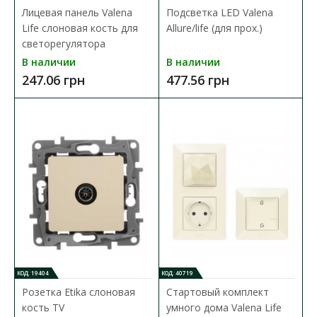
Лицевая панель Valena
Подсветка LED Valena
Все механизмы силовых розеток Zenit рассчитаны на ток 16А,
Life слоновая кость для
Allure/life (для прох.)
отличаются повышенной надежностью и компа..
светорегулятора
759.50 грн
В наличии
В наличии
247.06 грн
477.56 грн
В КОРЗИНУ
В сравнения
В закладки
КОД: 19404
КОД: 40719
Розетка Etika слоновая
Стартовый комплект
кость TV
умного дома Valena Life