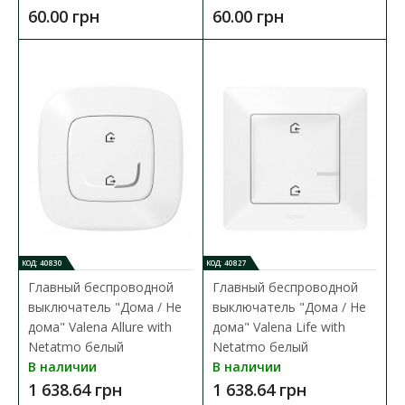
60.00 грн
60.00 грн
КОД: 40830
КОД: 40827
Главный беспроводной
Главный беспроводной
выключатель "Дома / Не
выключатель "Дома / Не
дома" Valena Allure with
дома" Valena Life with
Netatmo белый
Netatmo белый
Заглушка Schneider Unica белая 1мод.
В наличии
В наличии
Доступность:
В наличии
1 638.64 грн
1 638.64 грн