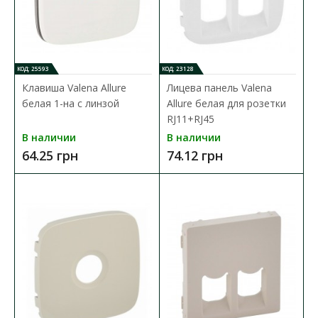
КОД: 25593
КОД: 23128
Розетка Schneider Unica слоновая кость 1-я TV
Клавиша Valena Allure
Лицева панель Valena
Доступность:
В наличии
белая 1-на с линзой
Allure белая для розетки
RJ11+RJ45
Механизм электрической розетки Schneider Electirc TV из
В наличии
В наличии
серии Unica. Комплектация: 1-модульный механ..
64.25 грн
74.12 грн
20.00 грн
В КОРЗИНУ
В сравнения
В закладки