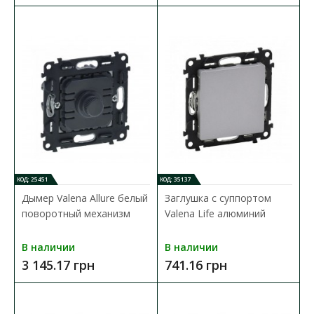
Заглушка Schneider Unica белая 1мод. ( MGU9.865.18 )
характеристики: аксессуар: заглушка ..
20.00 грн
В КОРЗИНУ
В сравнения
В закладки
КОД: 25451
КОД: 35137
Дымер Valena Allure белый
Заглушка с суппортом
поворотный механизм
Valena Life алюминий
В наличии
В наличии
3 145.17 грн
741.16 грн