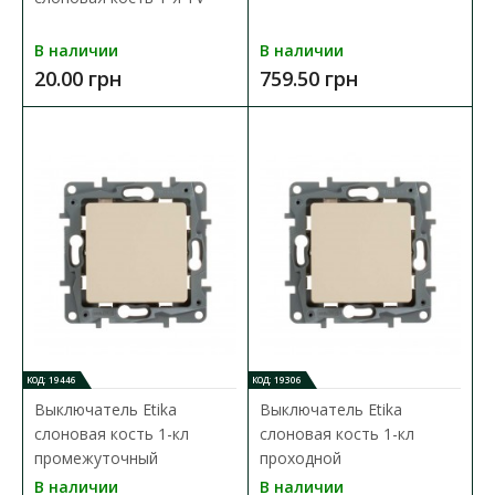
В наличии
В наличии
20.00 грн
759.50 грн
Выключатель Valena белый 2-кл
Доступность:
В наличии
Внимание! Цена изделия указана без учета рамки.
Электрофурнитура серии Valena Classic самая попул..
397.98 грн
В КОРЗИНУ
КОД: 19446
КОД: 19306
В сравнения
Выключатель Etika
Выключатель Etika
В закладки
слоновая кость 1-кл
слоновая кость 1-кл
промежуточный
проходной
В наличии
В наличии