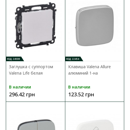
КОД: 24508
КОД: 22454
Заглушка с суппортом
Клавиша Valena Allure
Розетка Schneider Unica слоновая кость 1-на 1
Valena Life белая
алюминий 1-на
модуль TV F-разъем
Доступность:
В наличии
В наличии
В наличии
296.42 грн
123.52 грн
Механизм электрической розетки Schneider Electirc TV из
серии Unica. Комплектация: 1-модульный механ..
20.00 грн