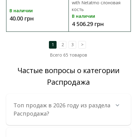
with Netatmo слоновая
кость
В наличии
В наличии
40.00 грн
4 506.29 грн
1
2
3
>
Всего
65
товаров
Частые вопросы о категории
Выключатель Etika слоновая кость 1-кл
Распродажа
промежуточный
Доступность:
В наличии
Внимание! Цена изделия указана без учета рамки.
Топ продаж в 2026 году из раздела
Электрофурнитура серии Etika - это решение, котор..
Распродажа?
60.00 грн