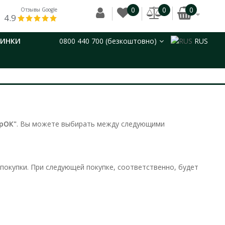
0
0
0
Отзывы Google
4.9
ВИНКИ
0800 440 700 (безкоштовно)
RUS
рОК
"
. Вы можете выбирать между следующими
 покупки. При следующей покупке, соответственно, будет