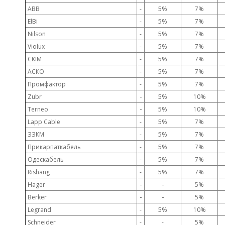
ABB
-
5%
7%
ElBi
-
5%
7%
Nilson
-
5%
7%
Violux
-
5%
7%
СКІМ
-
5%
7%
АСКО
-
5%
7%
Промфактор
-
5%
7%
-
Zubr
5%
10%
-
Terneo
5%
10%
Lapp Cable
-
5%
7%
ЗЗКМ
-
5%
7%
Прикарпаткабель
-
5%
7%
Одескабель
-
5%
7%
Rishang
-
5%
7%
-
-
Hager
5%
-
-
Berker
5%
Legrand
-
5%
10%
Schneider
-
-
5%