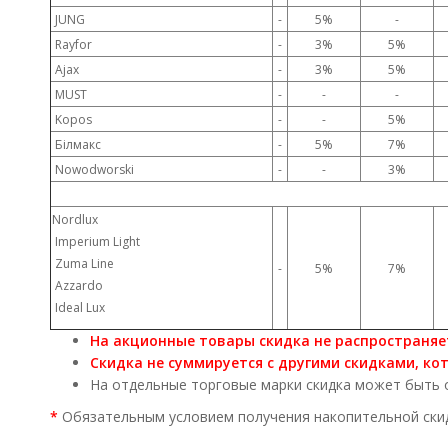
JUNG
-
5%
-
Rayfor
-
3%
5%
Ajax
-
3%
5%
MUST
-
-
-
Kopos
-
-
5%
Білмакс
-
5%
7%
Nowodworski
-
-
3%
Nordlux
Imperium Light
Zuma Line
-
5%
7%
Azzardo
Ideal Lux
На акционные товары скидка не распространяе
Скидка не суммируется с другими скидками, ко
​На отдельные торговые марки скидка может быть ог
*
Обязательным условием получения накопительной ски