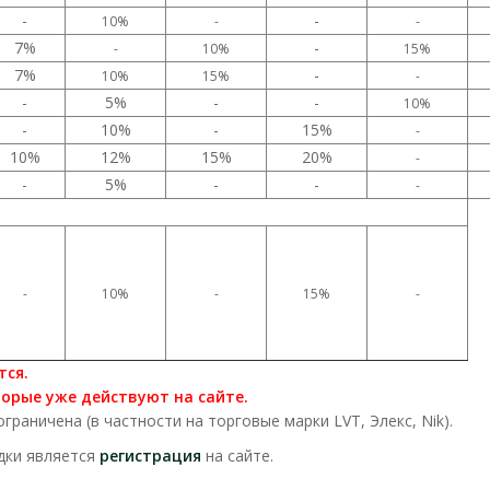
-
-
10%
-
-
7%
-
-
10%
15%
7%
-
10%
15%
-
-
5%
-
-
10%
-
10%
-
15%
-
10%
12%
15%
20%
-
-
5%
-
-
-
-
10%
-
15%
-
тся.
торые уже действуют на сайте.
раничена (в частности на торговые марки LVT, Элекс, Nik).
дки является
регистрация
на сайте.