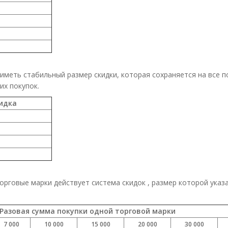
меть стабильный размер скидки, которая сохраняется на все п
их покупок.
идка
орговые марки действует система скидок , размер которой указа
Разовая сумма покупки одной торговой марки
7 000
10 000
15 000
20 000
30 000