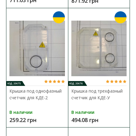
871.92 грн
КОД: 20675
КОД: 20676
Крышка под однофазный
Крышка под трехфазный
счетчик для КДЕ-2
счетчик для КДЕ-У
Коробка под одно-трехфазный счетчик DOT.3-1
В наличии
В наличии
259.22 грн
494.08 грн
НИК
Доступность:
В наличии