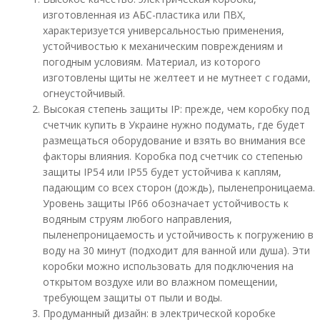
электрической энергии, а также защитной ап..
изготовленная из АБС-пластика или ПВХ,
характеризуется универсальностью применения,
456.72 грн
устойчивостью к механическим повреждениям и
погодным условиям. Материал, из которого
изготовлены щиты не желтеет и не мутнеет с годами,
В КОРЗИНУ
огнеустойчивый.
Высокая степень защиты IР: прежде, чем коробку под
В сравнения
счетчик купить в Украине нужно подумать, где будет
размещаться оборудование и взять во внимания все
В закладки
факторы влияния. Коробка под счетчик со степенью
защиты IP54 или IP55 будет устойчива к каплям,
падающим со всех сторон (дождь), пыленепроницаема.
Уровень защиты IP66 обозначает устойчивость к
водяным струям любого направления,
пыленепроницаемость и устойчивость к погружению в
воду на 30 минут (подходит для ванной или душа). Эти
коробки можно использовать для подключения на
открытом воздухе или во влажном помещении,
требующем защиты от пыли и воды.
Продуманный дизайн: в электрической коробке