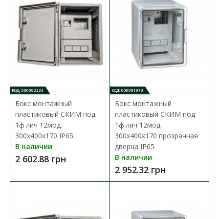
КОД: 000092224
КОД: 000091973
Бокс монтажный
Бокс монтажный
пластиковый СКИМ под
пластиковый СКИМ под
Коробка под однофазный счетчик DOT.1 НИК
1ф.лич 12мод.
1ф.лич 12мод.
Доступность:
В наличии
300х400х170 IP65
300х400х170 прозрачная
В наличии
дверца IP65
Коробка для счетчика предназначена для наружной
В наличии
2 602.88 грн
установки однофазных счетчиков электрической энергии..
2 952.32 грн
501.27 грн
В КОРЗИНУ