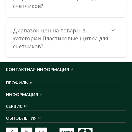
счетчиков?
Диапазон цен на товары в
категории Пластиковые щитки для
счетчиков?
КОНТАКТНАЯ ИНФОРМАЦИЯ
ПРОФИЛЬ
ИНФОРМАЦИЯ
СЕРВИС
Коробка под трехфазный счетчик DOT.3 НИК
ОБНОВЛЕНИЯ
Доступность:
В наличии