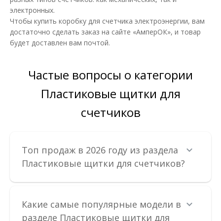
электронных.
Чтобы купить коробку для счетчика электроэнергии, вам
достаточно сделать заказ на сайте «АмперОК», и товар
Коробка под однофазный счетчик КДЕ-2 ФП
будет доставлен вам почтой.
Доступность:
В наличии
Частые вопросы о категории
Kоробка для счетчика предназначена для монтажа счетчика
электрической энергии, а также защитной ап..
Пластиковые щитки для
231.58 грн
счетчиков
В КОРЗИНУ
Топ продаж в 2026 году из раздела
В сравнения
Пластиковые щитки для счетчиков?
В закладки
Какие самые популярные модели в
разделе Пластиковые щитки для