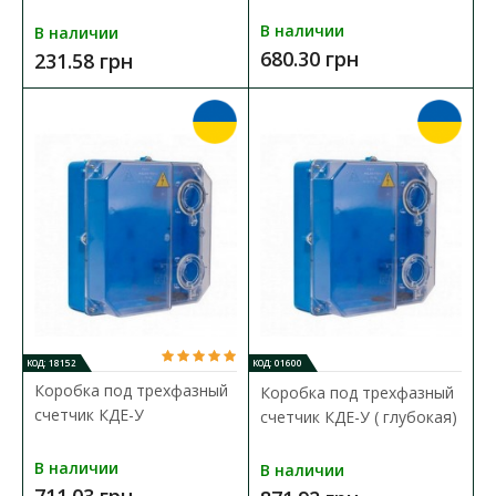
В наличии
В наличии
680.30 грн
Коробка под одно- трехфазный счетчик DOT.3-1В
231.58 грн
НИК
Доступность:
В наличии
Коробка для счетчика предназначена для наружной
установки однофазных счетчиков электрической энергии..
501.27 грн
В КОРЗИНУ
В сравнения
КОД: 18152
КОД: 01600
Коробка под трехфазный
В закладки
Коробка под трехфазный
счетчик КДЕ-У
счетчик КДЕ-У ( глубокая)
В наличии
В наличии
711.03 грн