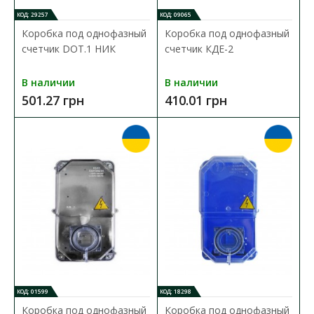
КОД: 29257
КОД: 09065
Коробка под однофазный
Коробка под однофазный
счетчик DOT.1 НИК
счетчик КДЕ-2
В наличии
В наличии
501.27 грн
410.01 грн
Коробка под трехфазный счетчик КДЕ-У
ударопрочная синяя
Доступность:
В наличии
Kоробка для счетчика предназначена для монтажа счетчика
электрической энергии, а также защитной аппа..
773.31 грн
В КОРЗИНУ
КОД: 01599
КОД: 18298
Коробка под однофазный
Коробка под однофазный