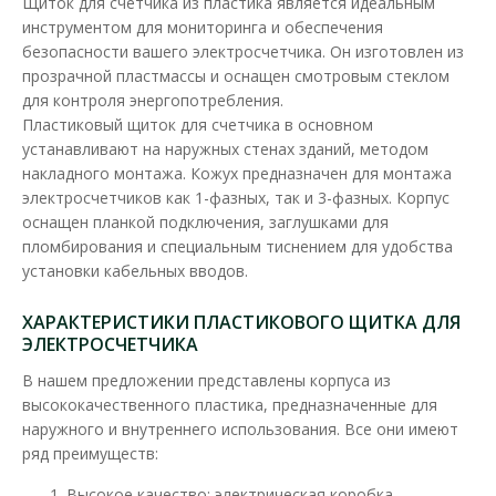
Щиток для счетчика из пластика является идеальным
инструментом для мониторинга и обеспечения
безопасности вашего электросчетчика. Он изготовлен из
прозрачной пластмассы и оснащен смотровым стеклом
для контроля энергопотребления.
Пластиковый щиток для счетчика в основном
устанавливают на наружных стенах зданий, методом
накладного монтажа. Кожух предназначен для монтажа
электросчетчиков как 1-фазных, так и 3-фазных. Корпус
оснащен планкой подключения, заглушками для
пломбирования и специальным тиснением для удобства
установки кабельных вводов.
ХАРАКТЕРИСТИКИ ПЛАСТИКОВОГО ЩИТКА ДЛЯ
ЭЛЕКТРОСЧЕТЧИКА
В нашем предложении представлены корпуса из
высококачественного пластика, предназначенные для
Коробка под однофазный счетчик КДЕ-2 (глубокая)
наружного и внутреннего использования. Все они имеют
Доступность:
В наличии
ряд преимуществ:
Kоробка для счетчика предназначена для монтажа счетчика
Высокое качество: электрическая коробка,