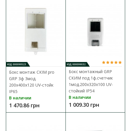
Коробка для счетчика предназначена для наружной
установки однофазных счетчиков электрической энерг..
465.47 грн
В КОРЗИНУ
В сравнения
В закладки
КОД: 000099523
КОД: 000099032
Бокс монтажный GRP
Бокс монтаж СКІМ pro
СКИМ под 1ф.счетчик
GRP 3ф 3мод.
1мод.200х320х100 UV-
200х400х120 UV-стойк
стойкий IP54
IP65
В наличии
В наличии
1 009.30 грн
1 470.86 грн