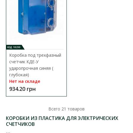
Коробка под однофазный счетчик КДЕ-2
Доступность:
В наличии
Kоробка для счетчика предназначена для монтажа счетчика
КОД: 18299
электрической энергии, а также защитной ап..
Коробка под трехфазный
410.01 грн
счетчик КДЕ-У
ударопрочная синяя (
глубокая)
Нет на складе
В КОРЗИНУ
934.20 грн
В сравнения
В закладки
Всего
21
товаров
КОРОБКИ ИЗ ПЛАСТИКА ДЛЯ ЭЛЕКТРИЧЕСКИХ
СЧЕТЧИКОВ