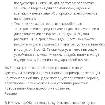
предусмотрены окошки, для доступа к аппаратам
защиты, отверстия для пломбировки, удобные
крепежи, нанесен знак «Осторожно, электрическое
напряжение».
Технические характеристики: коробки для
электросчётчика предназначены для эксплуатации в
диапазоне температур от –40°С до+ 40°С, они
рассчитаны на срок службы до 30 лет. Вы можете
выбрать число модульных аппаратов, устанавливаемых
в корпус от 3 до 12. Также корпусы имеют высокую
Коробка под однофазный счетчик КДЕ-2
устойчивость к механическим воздействиям и могут
ударопрочная синяя (глубокая)
выдерживать 3 единичных удара силой 0,5 Дж.
Доступность:
В наличии
Выбор защитного короба осуществляется по 2
Kоробка для счетчика предназначена для монтажа счетчика
критериям: размер и тип установки, например, электрощит
электрической энергии, а также защитной аппа..
на строительной площадке потребует защитного короба,
адаптированного к конкретным условиям работы и
482.67 грн
требованиям безопасности на объекте.
Размер
В ИМ «АмперОК» вы можете купить пластиковые щиты
В КОРЗИНУ