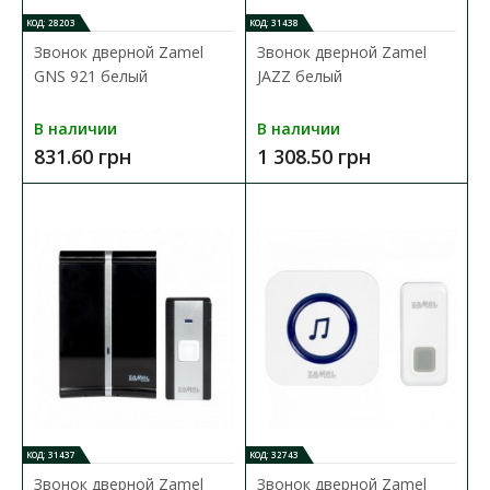
КОД: 28203
КОД: 31438
Звонок дверной Zamel
Звонок дверной Zamel
GNS 921 белый
JAZZ белый
В наличии
В наличии
831.60 грн
1 308.50 грн
Беспроводной дверной звонок с датчиком
движения Zamel белый
Доступность:
В наличии
Беспроводной звонок, который содержит беспроводной
датчик движения с сигнализацией. Основными преиму..
1 743.70 грн
В КОРЗИНУ
КОД: 31437
КОД: 32743
В сравнения
Звонок дверной Zamel
Звонок дверной Zamel