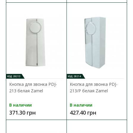
КОД: 28213
КОД: 28214
Кнопка для звонка PDJ-
Кнопка для звонка PDJ-
213 белая Zamel
213/P белая Zamel
Звонок дверной Zamel GNS 208 белый
В наличии
В наличии
Доступность:
В наличии
371.30 грн
427.40 грн
Широкий ассортимент проводных и беспроводных звонков и
электронных записывающих устройств Zamel, дае..