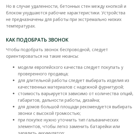
Но в случае удаленности, бетонных стен между кнопкой и
Звонок дверной Zamel JAZZ белый
блоком ухудшаются рабочие характеристики. Устройства
Доступность:
В наличии
не предназначены для работы при экстремально низких
температурах.
Широкий ассортимент проводных и беспроводных звонков и
электронных записывающих устройств Zamel, дае..
КАК ПОДОБРАТЬ ЗВОНОК
1 308.50 грн
Чтобы подобрать звонок беспроводной, следует
ориентироваться на такие нюансы:
модели европейского качества следует покупать у
В КОРЗИНУ
проверенного продавца;
для длительной работы следует выбирать изделия из
В сравнения
качественных материалов с надежной фурнитурой;
В закладки
стоимость варьируется зависимо от количества опций,
габаритов, дальности работы, дизайна;
для домов большой площади рекомендуется выбирать
звонки с высокой громкостью;
при покупке нужно уточнить тип гальванических
элементов, чтобы легко заменить батарейки или
зарядить аккумулятор;