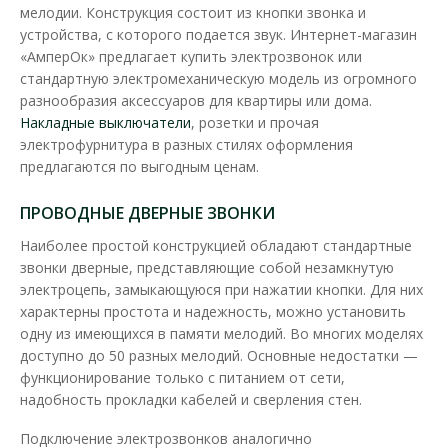
мелодии. Конструкция состоит из кнопки звонка и
устройства, с которого подается звук. Интернет-магазин
«АмперОк» предлагает купить электрозвонок или
стандартную электромеханическую модель из огромного
разнообразия аксессуаров для квартиры или дома.
Накладные выключатели
, розетки и прочая
электрофурнитура в разных стилях оформления
предлагаются по выгодным ценам.
Звонок дверной Zamel GNS 921 белый
Доступность:
В наличии
ПРОВОДНЫЕ ДВЕРНЫЕ ЗВОНКИ
Наиболее простой конструкцией обладают стандартные
Широкий ассортимент проводных и беспроводных звонков и
звонки дверные, представляющие собой незамкнутую
электронных записывающих устройств Zamel, дае..
электроцепь, замыкающуюся при нажатии кнопки. Для них
характерны простота и надежность, можно установить
831.60 грн
одну из имеющихся в памяти мелодий. Во многих моделях
доступно до 50 разных мелодий. Основные недостатки —
функционирование только с питанием от сети,
В КОРЗИНУ
надобность прокладки кабелей и сверления стен.
В сравнения
Подключение электрозвонков аналогично