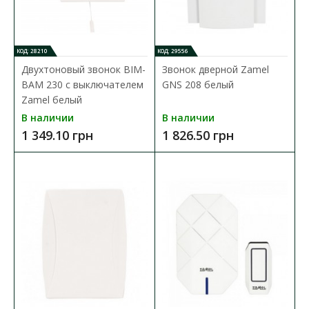
В КОРЗИНУ
КОД: 28210
КОД: 29556
Двухтоновый звонок BIM-
Звонок дверной Zamel
В сравнения
BAM 230 с выключателем
GNS 208 белый
В закладки
Zamel белый
В наличии
В наличии
1 349.10 грн
1 826.50 грн