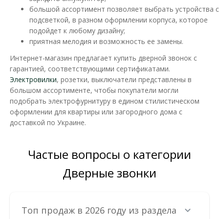
большой ассортимент позволяет выбрать устройства с
подсветкой, в разном оформлении корпуса, которое
подойдет к любому дизайну;
приятная мелодия и возможность ее замены.
Интернет-магазин предлагает купить дверной звонок с
гарантией, соответствующими сертификатами.
Электровилки
, розетки, выключатели представлены в
большом ассортименте, чтобы покупатели могли
подобрать электрофурнитуру в едином стилистическом
оформлении для квартиры или загородного дома с
доставкой по Украине.
Частые вопросы о категории
Звонок дверной Zamel PICO черный
Доступность:
В наличии
Дверные звонки
Широкий ассортимент проводных и беспроводных звонков и
электронных записывающих устройств Zamel, дае..
Топ продаж в 2026 году из раздела