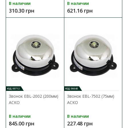
В наличии
В наличии
Двухтоновый звонок BIM-BAM 230 с
310.30 грн
621.16 грн
выключателем Zamel белый
Доступность:
В наличии
Функциональные особенности: электромеханический звонок
звук: два тона BIM-BAM благодаря вс..
1 349.10 грн
В КОРЗИНУ
В сравнения
КОД: 00712
КОД: 06640
В закладки
Звонок EBL-2002 (200мм)
Звонок EBL-7502 (75мм)
АСКО
АСКО
В наличии
В наличии
845.00 грн
227.48 грн