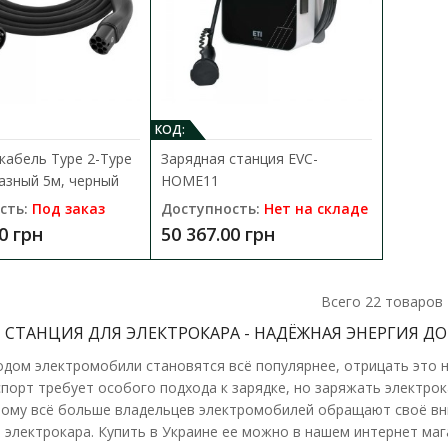
КОД:
Зарядная станция Schneider Charge P
кабель Type 2-Type
Зарядная станция EVC-
встроенным кабелем и счетчиком
фазный 5м, черный
HOME11
Доступность:
Под заказ
сть:
Под заказ
Доступность:
Нет на складе
0 грн
50 367.00 грн
Зарядная станция, Schneider Charge Pro, 1P
кабелем, 7.4-11-22кВт, 16-32A, со счетч..
Всего
22
товаров
51 709.63 грн
 СТАНЦИЯ ДЛЯ ЭЛЕКТРОКАРА - НАДЁЖНАЯ ЭНЕРГИЯ Д
одом электромобили становятся всё популярнее, отрицать это 
порт требует особого подхода к зарядке, но заряжать электрока
ому всё больше владельцев электромобилей обращают своё вни
я электрокара. Купить в Украине ее можно в нашем интернет ма