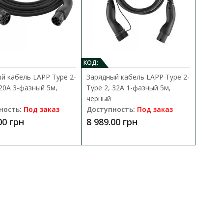
В сравнения
HOME PRO дает вам
В закладки
чес..
КОД:
й кабель LAPP Type 2-
Зарядный кабель LAPP Type 2-
 20А 3-фазный 5м,
Type 2, 32А 1-фазный 5м,
черный
ность:
Под заказ
Доступность:
Под заказ
00 грн
8 989.00 грн
ro 1P-3P, 16-32 А со
В КОРЗИНУ
В сравнения
-3P, встроенный кабель,
В закладки