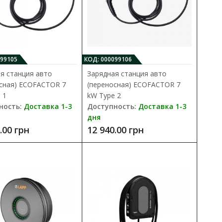
099105
КОД: 000099106
я станция авто
Зарядная станция авто
сная) ECOFACTOR 7
(переносная) ECOFACTOR 7
я) ECOFACTOR 7 kW
 1
kW Type 2
В КОРЗИНУ
ность:
Доставка 1-3
Доступность:
Доставка 1-3
дня
В сравнения
.00 грн
12 940.00 грн
канских электромобилей
В закладки