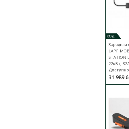
КОД:
Зарядная 
LAPP MOB
STATION B
22кВт, 32А
Доступно
31 989.6