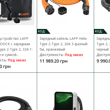
Доступность:
Под заказ
Зарядная станция LAPP MOBILITY WALLBOX 
возможность просто зарядить свой электри
21 990.00 грн
КОД:
КОД:
устройство LAPP
Зарядный кабель LAPP Helix
Зарядны
 DOCK с зарядным
Type 2-Type 2, 20A 3-фазный
Type 2,
pe 2-Type 2, 32А 1-
5м, оранжевый
черный
и сумкой...
Доступность:
Под заказ
Доступ
сть:
Под заказ
11 989.20 грн
9 990.
0 грн
Зарядная станция Schneider Charge P
встроенным кабелем
Доступность:
Под заказ
Зарядная станция, Schneider Charge Pro, 1P
7.4-11-22кВт, 16-32A. В магазине А..
45 412.22 грн