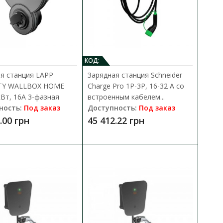
я) ECOFACTOR 7 kW
В КОРЗИНУ
КОД:
В сравнения
ACTOR 7 kW Type 1 —
я станция LAPP
Зарядная станция Schneider
В закладки
кан..
TY WALLBOX HOME
Charge Pro 1P-3P, 16-32 А со
Вт, 16А 3-фазная
встроенным кабелем...
ность:
Под заказ
Доступность:
Под заказ
.00 грн
45 412.22 грн
я) ECOFACTOR 7 kW
В КОРЗИНУ
В сравнения