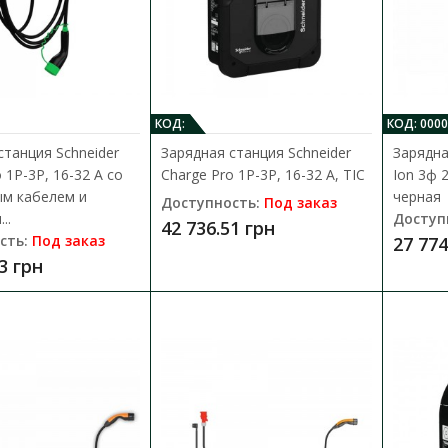
Мобильная зарядка ECOFACTOR 7 kW Type 2
европейских электромобилей с коннекторо
12 940.00 грн
КОД:
КОД: 000
станция Schneider
Зарядная станция Schneider
Зарядна
 1P-3P, 16-32 А со
Charge Pro 1P-3P, 16-32 А, TIC
Ion 3ф 2
ым кабелем и
черная
Доступность:
Под заказ
..
Доступ
42 736.51 грн
Зарядная станция авто (переносна
сть:
Под заказ
27 774
GB/T
3 грн
Доступность:
Доставка 1-3 дня
Мобильная зарядка ECOFACTOR 7 kW GB/T 
владельцев электромобилей с коннектором 
13 000.00 грн