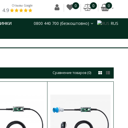
0
0
0
Отзывы Google
4.9
ВИНКИ
0800 440 700 (безкоштовно)
RUS
Сравнение товаров (0)
я) ECOFACTOR 22 kW
В КОРЗИНУ
В сравнения
2 для владельцев
В закладки
 Typ..