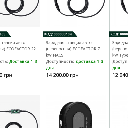
16 800.00 грн
108
КОД: 000099104
КОД: 000
станция авто
Зарядная станция авто
Зарядна
ая) ECOFACTOR 22
(переносная) ECOFACTOR 7
(перено
Зарядная станция авто (переносна
kW NACS
kW Type
NACS
сть:
Доставка 1-3
Доступность:
Доставка 1-3
Доступ
Доступность:
Доставка 1-3 дня
дня
дня
0 грн
14 200.00 грн
12 940
Идеальное решение для владельцев амери
с коннектором NACS, для электромобилей ..
14 200.00 грн