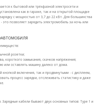
ro 1P-3P, 16-32 А,
чается к бытовой или трёхфазной электросети и
становлена как в гараже, так и на открытой площадке
В КОРЗИНУ
зарядку с мощностью от 3,7 до 22 кВт. Для большинства
 - это позволяет зарядить электромобиль за ночь или
В сравнения
, 1xT2S, 7.4-11-22 кВт, 16-
В закладки
РОАВТОМОБИЛЯ
реимуществ:
ычной розетки;
ва, короткого замыкания, скачков напряжения;
ю или оставлять машину далеко от дома.
 кнопкой включения, так и продвинутыми - с дисплеем,
овать процесс зарядки, отслеживать статистику и даже
2кВт (type-2) 5м
же.
В КОРЗИНУ
В сравнения
частном секторе как
. Зарядные кабели бывают двух основных типов: Type 1 и
В закладки