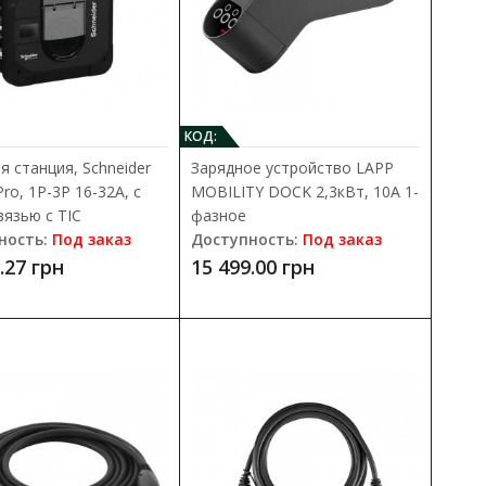
o 1P-3P, 16-32 А з
КОД:
В КОРЗИНУ
я станция, Schneider
Зарядное устройство LAPP
ro, 1P-3P 16-32A, с
MOBILITY DOCK 2,3кВт, 10А 1-
В сравнения
, 1xT2S, 7,4-11-22 кВт, 16-
вязью с TIC
фазное
В закладки
ность:
Под заказ
Доступность:
Под заказ
.27 грн
15 499.00 грн
 WALLBOX HOME PRO
В КОРЗИНУ