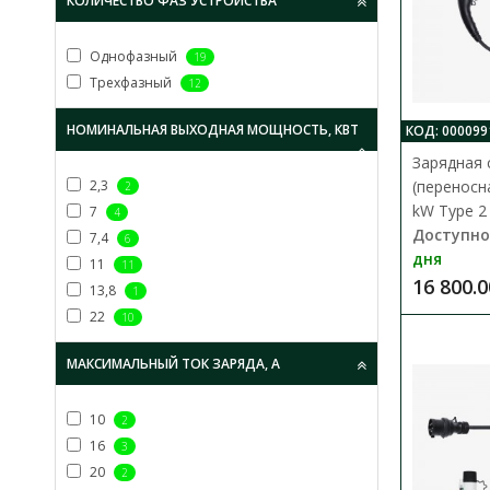
КОЛИЧЕСТВО ФАЗ УСТРОЙСТВА
Однофазный
19
Трехфазный
12
НОМИНАЛЬНАЯ ВЫХОДНАЯ МОЩНОСТЬ, КВТ
КОД: 000099
Зарядная 
2,3
(переносн
2
kW Type 2
7
4
Доступно
7,4
6
дня
11
11
16 800.0
13,8
1
22
10
МАКСИМАЛЬНЫЙ ТОК ЗАРЯДА, А
10
2
16
3
20
2