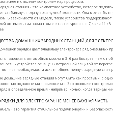
езопаснее и с полным контролем над процессом.
Зарядная станция Schneider Charge P
арядная станция - это компактное устройство, которое подклю
TIC
ет стабильную подачу тока нужной мощности. Она может быть у
Доступность:
Под заказ
мом. В зависимости от модели, такие устройства поддерживают 
лей оптимальным вариантом считается уровень в 7,4 или 11 кВт
Зарядная станция, Schneider Charge Pro, 1P-3P
ее.
32A, с TIC коммуникацией. В ..
ЕСТВА ДОМАШНИХ ЗАРЯДНЫХ СТАНЦИЙ ДЛЯ ЭЛЕКТ
42 736.51 грн
домашней зарядки даёт владельцу электрокара ряд очевидных п
сть - заряжать автомобиль можно в 3–6 раз быстрее, чем от об
асность - устройства оснащены встроенной защитой от перегре
тво - нет необходимости искать общественную зарядную станци
е домашние зарядные станции могут быть как простыми, с одной
можностью подключения к приложению. Это позволяет контролир
Зарядная станция авто OBO Ion 3ф 2
аряд в определённое время - например, ночью, когда тарифы ни
IP66, черная
Доступность:
Под заказ
АРЯДКИ ДЛЯ ЭЛЕКТРОКАРА: НЕ МЕНЕЕ ВАЖНАЯ ЧАСТЬ
Ion Wallbox для зарядки электромобилей в 
бель - это гарантия стабильной подачи энергии и безопасности