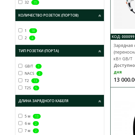
32
15
КОЛИЧЕСТВО РОЗЕТОК (ПОРТОВ)
1
18
КОД: 000099
2
4
Зарядная 
ТИП РОЗЕТКИ (ПОРТА)
(переносн
кВт GB/T
Доступно
GB/T
1
дня
NACS
3
13 000.0
T2
13
T2S
5
ДЛИНА ЗАРЯДНОГО КАБЕЛЯ
5 м
13
6 м
2
7 м
2