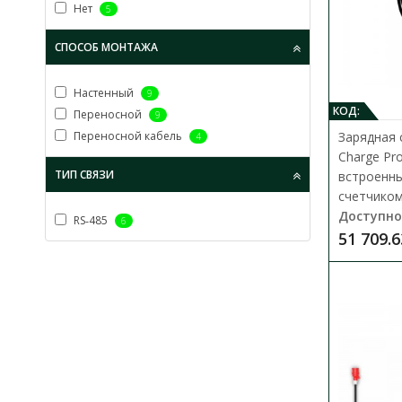
Нет
5
СПОСОБ МОНТАЖА
Настенный
9
КОД:
Переносной
9
Переносной кабель
Зарядная 
4
Charge Pro
ТИП СВЯЗИ
встроенн
счетчиком.
Доступно
RS‑485
6
51 709.6