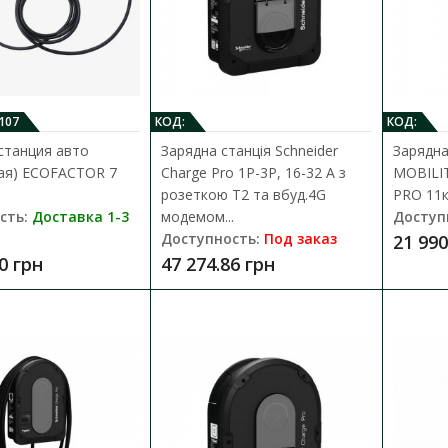
Зарядная станция авто (переносна
Type 1
Доступность:
Доставка 1-3 дня
107
КОД:
КОД:
Зарядная станция для электромобиля ECOF
станция авто
Зарядна станція Schneider
Зарядна
идеальное решение для владельцев амери
ая) ECOFACTOR 7
Charge Pro 1P-3P, 16-32 А з
MOBILI
розеткою Т2 та вбуд.4G
PRO 11к
12 940.00 грн
сть:
Доставка 1-3
модемом...
Доступ
Доступность:
Под заказ
21 990
0 грн
47 274.86 грн
Зарядная станция авто (переносна
Type 2
Доступность:
Доставка 1-3 дня