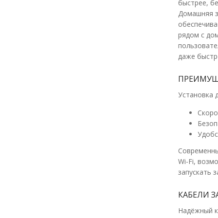
быстрее, б
Домашняя з
обеспечива
рядом с до
пользовате
даже быстр
ПРЕИМУЩ
Установка 
Скоро
Безоп
Удобс
Современны
Wi-Fi, воз
запускать з
КАБЕЛИ З
Надёжный ка