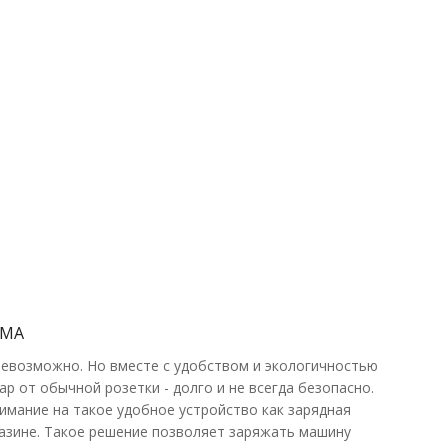
ro 1P-3P, 16-32 А со
В КОРЗИНУ
В сравнения
-3P, со встроенным
В закладки
ОМА
невозможно. Но вместе с удобством и экологичностью
р от обычной розетки - долго и не всегда безопасно.
мание на такое удобное устройство как зарядная
газине. Такое решение позволяет заряжать машину