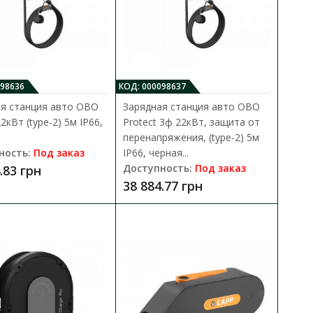
 для владельцев
В закладки
м Type..
098636
КОД: 000098637
я станция авто OBO
Зарядная станция авто OBO
2кВт (type-2) 5м IP66,
Protect 3ф 22кВт, защита от
перенапряжения, (type-2) 5м
ность:
Под заказ
IP66, черная...
я) ECOFACTOR 7 кВт
Доступность:
Под заказ
.83 грн
38 884.77 грн
В КОРЗИНУ
В сравнения
Идеальное решение для
В закладки
..