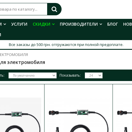
М
УСЛУГИ
СКИДКИ
ПРОИЗВОДИТЕЛИ
БЛОГ
НО
И
Все заказы до 500 грн. отгружаются при полной предоплате.
ЛЕКТРОМОБИЛЯ
для электромобиля
ть:
Показывать:
Зарядная станция авто (переносна
Type 2
Доступность:
Доставка 1-3 дня
Мобильная зарядка ECOFACTOR 22 kW Type 
европейских электромобилей с коннектором