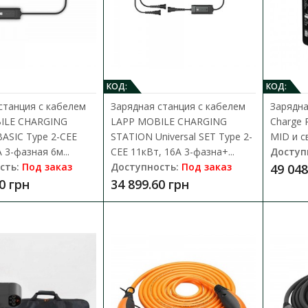
Зарядна станція Schneider Charge Pr
КОД:
КОД:
розеткою Т2 та вбуд.4G модемом
Доступность:
Под заказ
станция с кабелем
Зарядная станция с кабелем
Зарядна
ILE CHARGING
LAPP MOBILE CHARGING
Charge P
Зарядная станция, Schneider Charge Pro, 1P-3P
ASIC Type 2-CEE
STATION Universal SET Type 2-
MID и с
32A, с модемом 4G и связью с..
 3-фазная 6м...
CEE 11кВт, 16А 3-фазна+...
Доступ
сть:
Под заказ
Доступность:
Под заказ
49 048
47 274.86 грн
0 грн
34 899.60 грн
Зарядная станция LAPP MOBILITY
11кВт, 16А 3-фазная