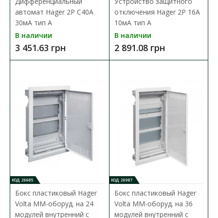
Дифференциальный
Устройство защитного
автомат Hager 2P C40A
отключения Hager 2P 16A
30мA тип A
10мA тип A
В наличии
В наличии
3 451.63 грн
2 891.08 грн
КОД: 26685
КОД: 26987
Бокс пластиковый Hager
Бокс пластиковый Hager
Volta ММ-оборуд. на 24
Volta ММ-оборуд. на 36
Переключатель нагрузки 4p 40А 1-0-2 SFT440
модулей внутренний с
модулей внутренний с