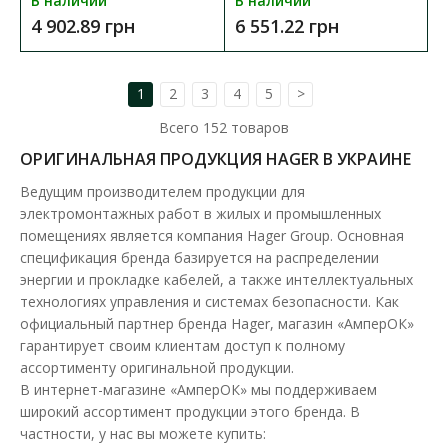
В наличии
В наличии
4 902.89 грн
6 551.22 грн
1
2
3
4
5
>
Всего
152
товаров
ОРИГИНАЛЬНАЯ ПРОДУКЦИЯ HAGER В УКРАИНЕ
Ведущим производителем продукции для
электромонтажных работ в жилых и промышленных
помещениях является компания Hager Group. Основная
спецификация бренда базируется на распределении
энергии и прокладке кабелей, а также интеллектуальных
технологиях управления и системах безопасности. Как
Переключатель нагрузки 4p 63А 1-0-2 перек 8мод
официальный партнер бренда Hager, магазин «АмперОК»
+ручка Hager
гарантирует своим клиентам доступ к полному
Доступность:
В наличии
ассортименту оригинальной продукции.
В интернет-магазине «АмперОК» мы поддерживаем
Переключатель нагрузки является важным компонентом в
широкий ассортимент продукции этого бренда. В
электрических системах, предназначенных д..
частности, у нас вы можете купить: