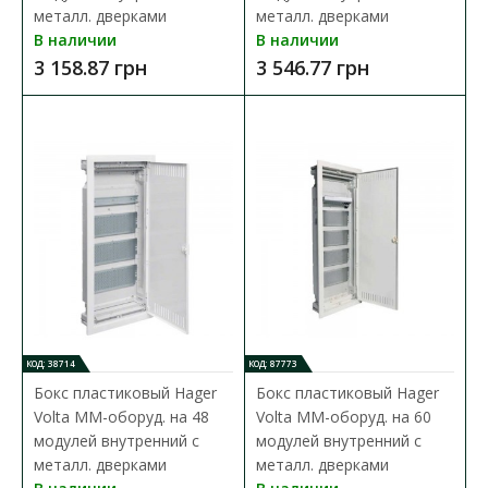
Hager
металл. дверками
металл. дверками
Доступность:
В наличии
В наличии
В наличии
3 158.87 грн
3 546.77 грн
Переключатель Hager SFT440 cлужит для ручного
переключения электроснабжения дома на генератор ..
2 516.18 грн
В КОРЗИНУ
В сравнения
В закладки
КОД: 38714
КОД: 87773
Бокс пластиковый Hager
Бокс пластиковый Hager
Volta ММ-оборуд. на 48
Volta ММ-оборуд. на 60
модулей внутренний с
модулей внутренний с
металл. дверками
металл. дверками