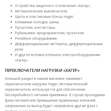
6 219.98 грн
Устройства защитного отключения «Хагер»;
Автоматические выключатели;
Щиты и пластиковые боксы Hager;
В КОРЗИНУ
Клеммные колодки, шины;
Пускатели, контакторы;
В сравнения
Рубильники, предохранители, пускатели;
Релейное оборудование;
В закладки
Дифференциальные автоматы, дифференциальные
реле;
И другое вспомогательное электрооборудование
«Хагер».
ПЕРЕКЛЮЧАТЕЛИ НАГРУЗКИ «ХАГЕР»
Большой раздел в нашем магазине занимают
переключатели нагрузки Hager. Автоматический
переключатель используется для обеспечения
бесперебойного питания приемника. В случае пропадания
фазы питания или превышения правильных значений
напряжения на выход будет направлена другая фаза с