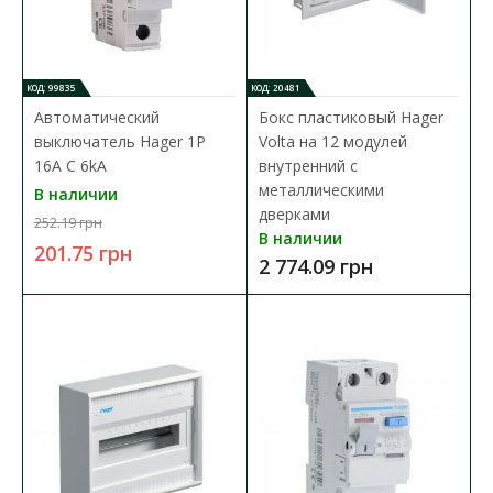
КОД: 99835
КОД: 20481
Автоматический
Бокс пластиковый Hager
выключатель Hager 1P
Volta на 12 модулей
16A C 6kA
внутренний с
металлическими
В наличии
дверками
252.19 грн
В наличии
201.75 грн
2 774.09 грн
Переключатель нагрузки 3p 63А 1-0-2 перек 6мод
+ручка Hager
Доступность:
В наличии
Переключатель нагрузки является важным компонентом в
электрических системах, предназначенных д..
4 947.09 грн