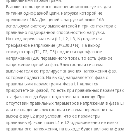
правильными параметрами.
Выключатель прямого включения используется для
питания однофазной цепи, нагрузка которой не
превышает 16А. Для цепей с нагрузкой выше 16А
используем систему выключателей и три контактора с
правильно подобранной способностью нагрузки.
На вход переключателя (L1, L2, L3, N) подается
трехфазное напряжение (3×230В+N). На выход
Переключатель нагрузки 4p 80А 1-0-2 перек 8мод
коммутатора (Т1, Т2, Т3) подается однофазное
+ручка Hager
напряжение (230 переменного тока), то есть фазное
напряжение одной из фаз. Электронная система
Доступность:
В наличии
выключателя контролирует значения напряжения фаз,
Переключатель нагрузки является важным компонентом в
которые подаются. На выход направляется фаза с
электрических системах, предназначенных д..
правильными параметрами. Фаза L1 является
приоритетной фазой, то есть при правильных параметрах
6 765.96 грн
эта фаза всегда будет подключена к выходу. При
отсутствии правильных параметров напряжения в фазе L1
или ее спадении электронная система переключит на
В КОРЗИНУ
выход фазу L2 (при условии, что ее параметры
правильные). Если фазы L1 и L2 одновременно не имеют
правильного напряжения, на выходе будет включена фаза
В сравнения