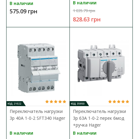
В наличии
В наличии
575.09 грн
1 035.79 грн
828.63 грн
Переключатель нагрузки 1p 25А 1-0-2 SFT125
Hager
Доступность:
В наличии
Переключатель Hager SFT125 двухполюсный, номинальный
ток - 25 ампер, 2 модуля. Служит для ручн..
575.09 грн
В КОРЗИНУ
КОД: 21022
КОД: 35950
Переключатель нагрузки
Переключатель нагрузки
В сравнения
3p 40А 1-0-2 SFT340 Hager
3p 63А 1-0-2 перек 6мод
+ручка Hager
В закладки
В наличии
В наличии