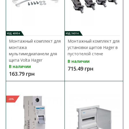
Переключатель Hager SFT340 cлужит для ручного
переключения электроснабжения дома на генератор ..
1 889.61 грн
КОД: 40954
КОД: 34314
В КОРЗИНУ
Монтажный комплект для
Монтажный комплект для
монтажа
установки щитов Hager в
В сравнения
мультимедиапанели для
пустотелой стене
щита Volta Hager
В наличии
В закладки
В наличии
715.49 грн
163.79 грн
-20%