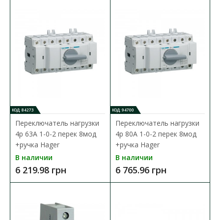
Hager
Доступность:
В наличии
Переключатель Hager SFT240 двухполюсный, номинальный
ток - 40 ампер, 2 модуля. Служит для..
1 035.79 грн
828.63 грн
КОД: 84273
КОД: 94700
В КОРЗИНУ
Переключатель нагрузки
Переключатель нагрузки
4p 63А 1-0-2 перек 8мод
4p 80А 1-0-2 перек 8мод
В сравнения
+ручка Hager
+ручка Hager
В наличии
В наличии
В закладки
6 219.98 грн
6 765.96 грн