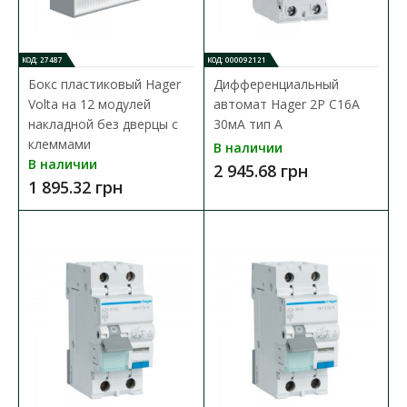
В КОРЗИНУ
КОД: 27487
КОД: 000092121
В сравнения
Бокс пластиковый Hager
Дифференциальный
В закладки
Volta на 12 модулей
автомат Hager 2P C16A
накладной без дверцы с
30мA тип A
клеммами
В наличии
В наличии
2 945.68 грн
1 895.32 грн