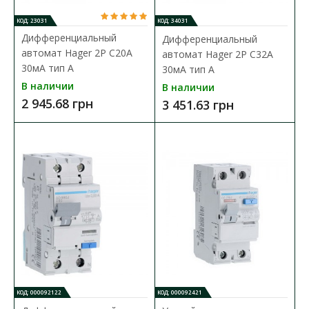
КОД: 23031
КОД: 34031
Дифференциальный
Дифференциальный
автомат Hager 2P C20A
автомат Hager 2P C32A
30мA тип A
30мA тип A
Переключатель нагрузки 3p 80А 1-0-2 перек 6мод
В наличии
В наличии
+ручка Hager
2 945.68 грн
3 451.63 грн
Доступность:
В наличии
Переключатель нагрузки является важным компонентом в
электрических системах, предназначенных д..
5 413.50 грн
В КОРЗИНУ
В сравнения
В закладки
КОД: 000092122
КОД: 000092421