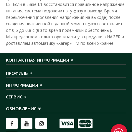
L3. Если в фазе L1 восстановится правильное напряжение
В закладки
питания, система подключит эту фазу к выходу. Время
переключения (появления напряжения на выходе) после
спадения включенной в данный момент фазы составляет
от 0,5 до 0,8 с (в это время приемники обесточены).
Мы предлагаем только оригинальную продукцию HAGER и
доставляем автоматику «Хагер» ТМ по всей Украине.
КОНТАКТНАЯ ИНФОРМАЦИЯ
ПРОФИЛЬ
ИНФОРМАЦИЯ
СЕРВИС
ОБНОВЛЕНИЯ