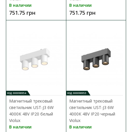
В наличии
В наличии
751.75 грн
751.75 грн
Магнитный трековый светильник UST-G 12W
КОД: 000098954
КОД: 000098953
Магнитный трековый
Магнитный трековый
4000K 48V IP20 белый Violux
светильник UST-J3 6W
светильник UST-J3 6W
Доступность:
В наличии
4000K 48V IP20 белый
4000К 48V IP20 черный
Violux
Violux
Магнитные трековые светильники — это инновационный
В наличии
В наличии
выбор для стильного и функционального освеще..