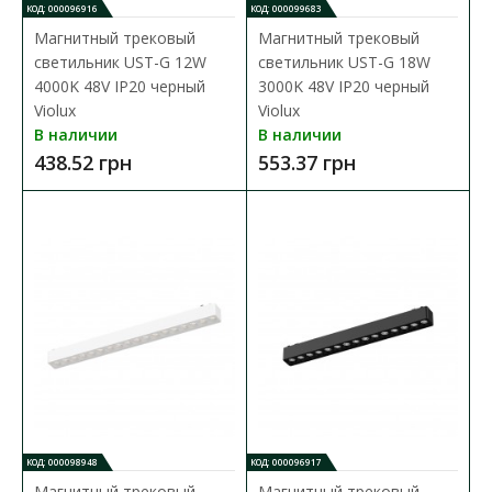
КОД: 000096916
КОД: 000099683
Магнитный трековый
Магнитный трековый
светильник UST-G 12W
светильник UST-G 18W
4000K 48V IP20 черный
3000K 48V IP20 черный
Violux
Violux
В наличии
В наличии
Шинопровод магнитный DTC для натяжных
438.52 грн
553.37 грн
потолков 3м черный Violux
Доступность:
В наличии
Шинопровод магнитный DTC для натяжных потолков 3м
черный Violux ( 320127 ) основные характ..
3 132.31 грн
В КОРЗИНУ
В сравнения
КОД: 000098948
КОД: 000096917
В закладки
Магнитный трековый
Магнитный трековый