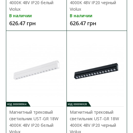
Магнитный трековый светильник UST-G 12W
4000K 48V IP20 белый
4000K 48V IP20 черный
3000K 48V IP20 черный Violux
Violux
Violux
В наличии
В наличии
Доступность:
В наличии
626.47 грн
626.47 грн
Магнитные трековые светильники – это инновационный
выбор для стильного и функционального о..
438.52 грн
В КОРЗИНУ
В сравнения
В закладки
КОД: 000098964
КОД: 000096928
Магнитный трековый
Магнитный трековый
светильник UST-GR 18W
светильник UST-GR 18W
4000K 48V IP20 белый
4000K 48V IP20 черный
Violux
Violux