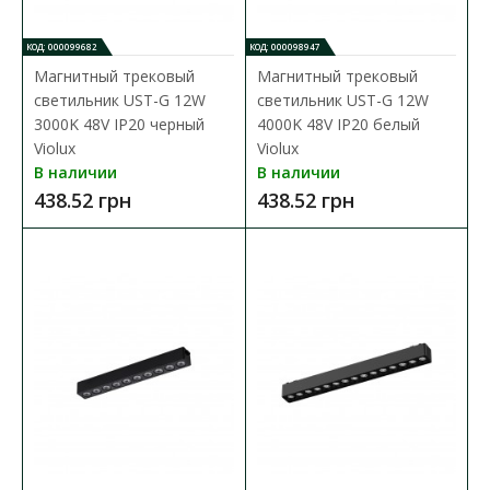
В КОРЗИНУ
КОД: 000099682
КОД: 000098947
Магнитный трековый
Магнитный трековый
В сравнения
светильник UST-G 12W
светильник UST-G 12W
3000K 48V IP20 черный
4000K 48V IP20 белый
В закладки
Violux
Violux
В наличии
В наличии
438.52 грн
438.52 грн