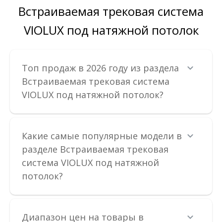
Магнитные трековые светильники — это инновационный
Встраиваемая трековая система
выбор для стильного и функционального освеще..
VIOLUX под натяжной потолок
553.37 грн
Топ продаж в 2026 году из раздела
В КОРЗИНУ
Встраиваемая трековая система
VIOLUX под натяжной потолок?
В сравнения
В закладки
Какие самые популярные модели в
разделе Встраиваемая трековая
система VIOLUX под натяжной
потолок?
Диапазон цен на товары в