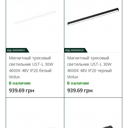
Магнитный трековый светильник UST-G 18W
3000K 48V IP20 черный Violux
Доступность:
В наличии
Магнитные трековые светильники – это инновационный
выбор для стильного и функционального о..
КОД: 000098951
КОД: 000096920
Магнитный трековый
Магнитный трековый
553.37 грн
светильник UST-L 30W
светильник UST-L 30W
4000K 48V IP20 белый
4000K 48V IP20 черный
Violux
Violux
В КОРЗИНУ
В наличии
В наличии
939.69 грн
939.69 грн
В сравнения
В закладки