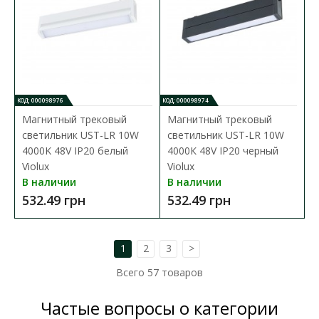
КОД: 000098976
КОД: 000098974
Магнитный трековый
Магнитный трековый
светильник UST-LR 10W
светильник UST-LR 10W
4000K 48V IP20 белый
4000К 48V IP20 черный
Violux
Violux
В наличии
В наличии
532.49 грн
532.49 грн
1
2
3
>
Магнитный трековый светильник UST-G 18W
Всего
57
товаров
4000K 48V IP20 белый Violux
Доступность:
В наличии
Частые вопросы о категории