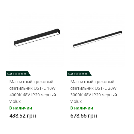
Магнитный трековый светильник UST-G 12W
4000K 48V IP20 черный Violux
Доступность:
В наличии
КОД: 000096918
КОД: 000099685
Магнитный трековый
Магнитный трековый
Магнитные трековые светильники – это инновационный
светильник UST-L 10W
светильник UST-L 20W
выбор для стильного и функционального освеще..
4000K 48V IP20 черный
3000K 48V IP20 черный
Violux
Violux
438.52 грн
В наличии
В наличии
438.52 грн
678.66 грн
В КОРЗИНУ