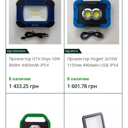
Прожектор APRO 15Вт с COB LED и SMD LED элементами
обеспечивает яркое освещение, мощность которого д..
3 090.78 грн
В КОРЗИНУ
КОД: 000094304
КОД: 89016
Прожектор GTV Onyx 10W
Прожектор Hogert 2x10W
В сравнения
800lm 4400mAh IP54
1150лм 4400мАч USB IP54
В закладки
В наличии
В наличии
1 433.25 грн
1 601.78 грн