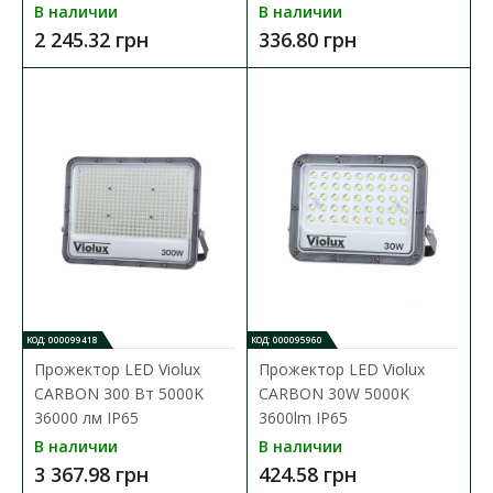
Доступность:
В наличии
В наличии
В наличии
2 245.32 грн
336.80 грн
Портативный прожектор полезен в любой мастерской или на
строительной площадке, особенно во время раб..
1 601.78 грн
В КОРЗИНУ
В сравнения
В закладки
КОД: 000099418
КОД: 000095960
Прожектор LED Violux
Прожектор LED Violux
CARBON 300 Вт 5000K
CARBON 30W 5000K
36000 лм IP65
3600lm IP65
В наличии
В наличии
3 367.98 грн
424.58 грн