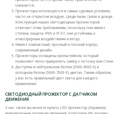
снижается.
Прожекторы используются в самых суровых условиях,
часто на открытом воздухе, среди пыли, грязи и дождя.
Конструкция наших светодиодных прожекторов
отвечает этим требованиям, поскольку они имеют
степень защиты IP65 и IP 67, они устойчивы к
атмосферным воздействиям и ветру.
Имеют компактный, прочный и плоский корпус,
современный дизайн.
Прожекторы оснащены кронштейном, который
позволяет легко прикрепить лампу к потолку или стене.
Доступны в нейтральном белом (3500-4500 К) и
холодном белом (5000-7000 К) цветах. Таким образом,
Прожектор LED Ledvance 41W 4000K 6000Lm IP66
у вас есть правильный цвет света для каждого
черный
применения.
Доступность:
В наличии
СВЕТОДИОДНЫЙ ПРОЖЕКТОР С ДАТЧИКОМ
Экономия энергии до 90%, по сравнению с галогеновыми
ДВИЖЕНИЯ
лампами, матовый плафон из закаленного стекла д..
У нас также вы можете купить LED прожектор (Украина)с
инфракрасным датчиком движения. Благодаря ИК-датчику,