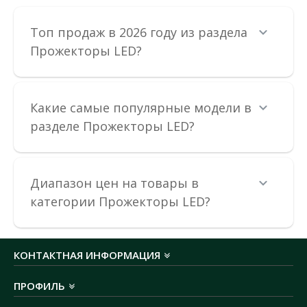
Топ продаж в 2026 году из раздела
Прожекторы LED?
Какие самые популярные модели в
Прожектор LED Ledvance 69W 4000K 10000Lm IP66
разделе Прожекторы LED?
черный
Доступность:
В наличии
Экономия энергии до 90%, по сравнению с галогеновыми
Диапазон цен на товары в
лампами, матовый плафон из закаленного стекла д..
категории Прожекторы LED?
3 293.92 грн
КОНТАКТНАЯ ИНФОРМАЦИЯ
В КОРЗИНУ
ПРОФИЛЬ
В сравнения