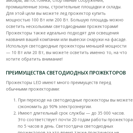
амбары, автостоянки, спортивные сооружения,
черный
промышленные зоны, строительные площадки и склады.
Доступность:
В наличии
Для этой цели вы можете лед прожектор купить
мощностью 100 Вт или 200 Вт. Большую площадь можно
Экономия энергии до 90%, по сравнению с галогеновыми
осветить несколькими светодиодными прожекторами!
лампами, матовый плафон из закаленного стекла д..
Прожекторы также идеально подходят для освещения
989.95 грн
названия вашей компании или вывески снаружи на фасаде.
Используя светодиодные прожекторы меньшей мощности
— 10 Вт или 20 Вт, вы можете осветить именно то, на что
хотите обратить внимание!
В КОРЗИНУ
ПРЕИМУЩЕСТВА СВЕТОДИОДНЫХ ПРОЖЕКТОРОВ
В сравнения
Прожекторы LED имеют много преимуществ перед
В закладки
обычными прожекторами:
При переходе на светодиодные прожекторы вы можете
сэкономить до 90% электроэнергии.
Имеют длительный срок службы — до 35 000 часов.
Это соответствует почти 20 годам работы прожектора
по 5 часов в день. Светоотдача светодиодных
прожекторов за это время также практически не