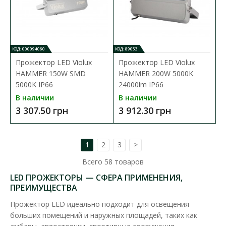
КОД: 000094060
КОД: 89053
Прожектор LED Violux
Прожектор LED Violux
HAMMER 150W SMD
HAMMER 200W 5000K
5000K IP66
24000lm IP66
В наличии
В наличии
3 307.50 грн
3 912.30 грн
1
2
3
>
Всего
58
товаров
LED ПРОЖЕКТОРЫ — СФЕРА ПРИМЕНЕНИЯ,
ПРЕИМУЩЕСТВА
Прожектор LED идеально подходит для освещения
Прожектор LED Ledvance 17W 4000K 2400Lm IP66
больших помещений и наружных площадей, таких как