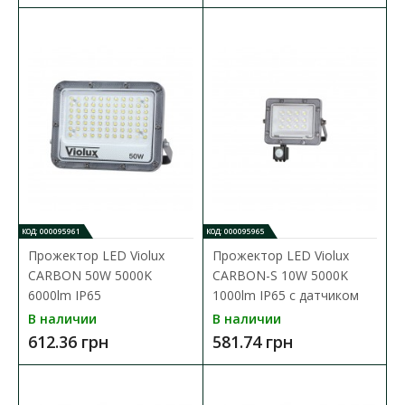
КОД: 000095961
КОД: 000095965
Прожектор LED APRO 10 Вт 4400 мАч
Прожектор LED Violux
Прожектор LED Violux
Доступность:
В наличии
CARBON 50W 5000K
CARBON-S 10W 5000K
6000lm IP65
1000lm IP65 с датчиком
Светодиодный прожектор APRO 10Вт работает на мощном
В наличии
В наличии
аккумуляторе с емкостью 4400 мАч&..
612.36 грн
581.74 грн
2 371.80 грн