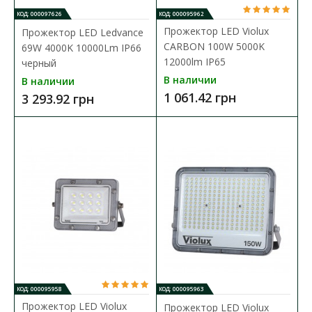
КОД: 000097626
КОД: 000095962
Прожектор LED Violux
Прожектор LED Ledvance
CARBON 100W 5000K
69W 4000K 10000Lm IP66
12000lm IP65
черный
Прожектор GTV Onyx 10W 800lm 4400mAh IP54
В наличии
В наличии
Доступность:
В наличии
1 061.42 грн
3 293.92 грн
Любой, кто работает в тесной комнате, застряв в неудобном
положении, оценит этот портативный прожект..
1 433.25 грн
В КОРЗИНУ
В сравнения
В закладки
КОД: 000095958
КОД: 000095963
Прожектор LED Violux
Прожектор LED Violux