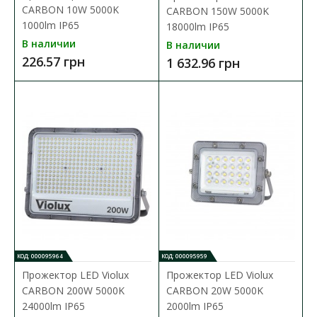
CARBON 10W 5000K
CARBON 150W 5000K
1000lm IP65
18000lm IP65
В наличии
В наличии
226.57 грн
1 632.96 грн
КОД: 000095964
КОД: 000095959
Прожектор LED Violux
Прожектор LED Violux
Прожектор Hogert 2x10W 1150лм 4400мАч USB
CARBON 200W 5000K
CARBON 20W 5000K
IP54
24000lm IP65
2000lm IP65