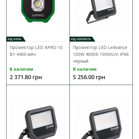
КОД: 84396
КОД: 000096576
Прожектор LED APRO 10
Прожектор LED Ledvance
Вт 4400 мАч
100W 4000K 10000Lm IP66
черный
В наличии
В наличии
2 371.80 грн
5 256.00 грн
Прожектор GTV Alledo 10Вт 800лм 4000мАч IP54
Доступность:
В наличии
Любой, кто работает в тесной комнате, застряв в неудобном
положении, оценит этот переносной прожекто..
1 629.60 грн