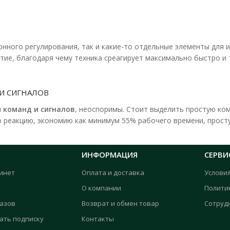
нного регулирования, так и какие-то отдельные элементы для 
ие, благодаря чему техника среагирует максимально быстро и т
И СИГНАЛОВ
 команд и сигналов
, неоспоримы. Стоит выделить простую ком
 реакцию, экономию как минимум 55% рабочего времени, просту
ИНФОРМАЦИЯ
СЕРВИ
инет
Оплата и доставка
Услови
О компании
Полити
казов
Возврат и обмен товар
Сотруд
ать подписку
Контакты