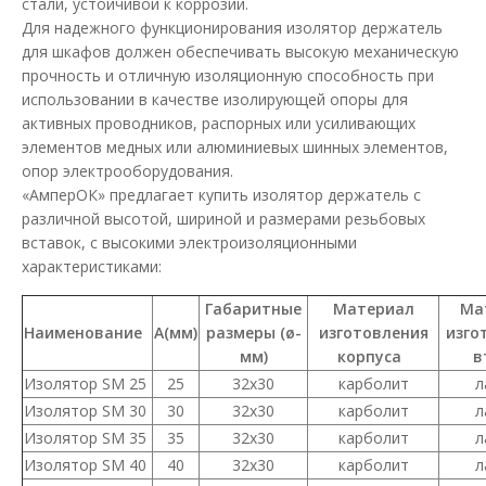
стали, устойчивой к коррозии.
В КОРЗИНУ
Для надежного функционирования изолятор держатель
для шкафов должен обеспечивать высокую механическую
В сравнения
прочность и отличную изоляционную способность при
использовании в качестве изолирующей опоры для
В закладки
активных проводников, распорных или усиливающих
элементов медных или алюминиевых шинных элементов,
опор электрооборудования.
«АмперОК» предлагает купить изолятор держатель с
различной высотой, шириной и размерами резьбовых
вставок, с высокими электроизоляционными
характеристиками:
Габаритные
Материал
Ма
Наименование
А(мм)
размеры (ø-
изготовления
изго
мм)
корпуса
в
Изолятор SM 25
25
32х30
карболит
л
Изолятор SM 30
30
32х30
карболит
л
Изолятор SM 35
35
32х30
карболит
л
Изолятор SM 40
40
32х30
карболит
л