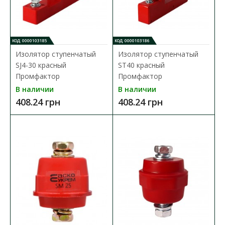
КОД: 0000103185
КОД: 0000103186
Изолятор ступенчатый
Изолятор ступенчатый
SJ4-30 красный
ST40 красный
Промфактор
Промфактор
В наличии
В наличии
408.24 грн
408.24 грн
Изолятор ступенчатый SJ4-30 красный
Промфактор
Доступность:
В наличии
Ступенчатые изоляторы SJ от ТМ "PF" применяются для
крепления токопроводящих шин внутри корпуса или ..
408.24 грн