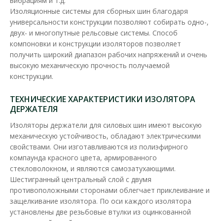
вибрациям и т.д.
Изоляционные системы для сборных шин благодаря
универсальности конструкции позволяют собирать одно-,
двух- и многопутные рельсовые системы. Способ
компоновки и конструкции изоляторов позволяет
получить широкий диапазон рабочих напряжений и очень
высокую механическую прочность получаемой
конструкции.
ТЕХНИЧЕСКИЕ ХАРАКТЕРИСТИКИ ИЗОЛЯТОРА
ДЕРЖАТЕЛЯ
Изоляторы держатели для силовых шин имеют высокую
Изолятор-держатель SM 35 АСКО
механическую устойчивость, обладают электрическими
Доступность:
В наличии
свойствами. Они изготавливаются из полиэфирного
компаунда красного цвета, армированного
Изолятор силовой шины SM Аско предназначен для крепления
стекловолокном, и являются самозатухающими.
силовых шин внутри шкафов и сборок с целью ..
Шестигранный центральный слой с двумя
противоположными сторонами облегчает приклеивание и
37.60 грн
защелкивание изолятора. По оси каждого изолятора
установлены две резьбовые втулки из оцинкованной