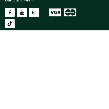
ОБНОВЛЕНИЯ
Изолятор силовой шины SM Аско предназначен для крепления
силовых шин внутри шкафов и сборок с целью ..
46.15 грн
В КОРЗИНУ
В сравнения
В закладки