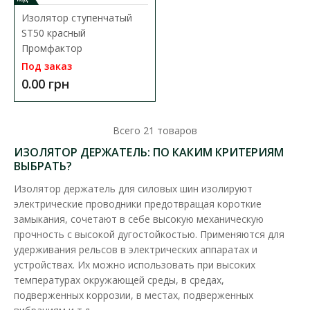
Доступность:
В наличии
Изолятор ступенчатый
Шинный изолятор SM служит для изоляции и крепления
ST50 красный
токопроводящих частей (алюминиевых и медных шин) ..
Промфактор
Под заказ
28.08 грн
0.00 грн
В КОРЗИНУ
Всего
21
товаров
ИЗОЛЯТОР ДЕРЖАТЕЛЬ: ПО КАКИМ КРИТЕРИЯМ
В сравнения
ВЫБРАТЬ?
В закладки
Изолятор держатель для силовых шин изолируют
электрические проводники предотвращая короткие
замыкания, сочетают в себе высокую механическую
прочность с высокой дугостойкостью. Применяются для
удерживания рельсов в электрических аппаратах и
устройствах. Их можно использовать при высоких
температурах окружающей среды, в средах,
подверженных коррозии, в местах, подверженных