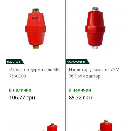
КОД: 01236
КОД: 000096518
Изолятор-держатель SM
Изолятор-держатель SM
76 АСКО
76 Промфактор
Изолятор-держатель SM 25 Промфактор
В наличии
В наличии
Доступность:
В наличии
106.77 грн
85.32 грн
Шинный изолятор SM служит для изоляции и крепления
токопроводящих частей (алюминиевых и медных шин) ..
23.76 грн