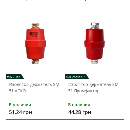
Изолятор-держатель SM 25 АСКО
Доступность:
В наличии
Изолятор силовой шины SM Аско предназначен для крепления
силовых шин внутри шкафов и сборок с целью ..
26.95 грн
В КОРЗИНУ
В сравнения
КОД: 01235
КОД: 000096517
В закладки
Изолятор-держатель SM
Изолятор-держатель SM
51 АСКО
51 Промфактор
В наличии
В наличии
51.24 грн
44.28 грн