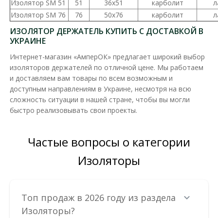
Изолятор SM 51
51
36х51
карболит
л
Изолятор SM 76
76
50х76
карболит
л
ИЗОЛЯТОР ДЕРЖАТЕЛЬ КУПИТЬ С ДОСТАВКОЙ В
УКРАИНЕ
Изолятор-держатель SM 35 Промфактор
Интернет-магазин «АмперОК» предлагает широкий выбор
изоляторов держателей по отличной цене. Мы работаем
Доступность:
В наличии
и доставляем вам товары по всем возможным и
Шинный изолятор SM служит для изоляции и крепления
доступным направлениям в Украине, несмотря на всю
токопроводящих частей (алюминиевых и медных шин) ..
сложность ситуации в нашей стране, чтобы вы могли
быстро реализовывать свои проекты.
32.94 грн
Частые вопросы о категории
В КОРЗИНУ
Изоляторы
В сравнения
В закладки
Топ продаж в 2026 году из раздела
Изоляторы?