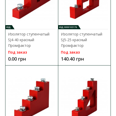
КОД:
КОД: 0000103176
Изолятор ступенчатый
Изолятор ступенчатый
Изолятор-держатель SM 30 АСКО
SJ4-40 красный
SJ5-25 красный
Доступность:
В наличии
Промфактор
Промфактор
Под заказ
Под заказ
Изолятор силовой шины SM Аско предназначен для крепления
силовых шин внутри шкафов и сборок с целью ..
0.00 грн
140.40 грн
35.55 грн
В КОРЗИНУ
В сравнения
В закладки