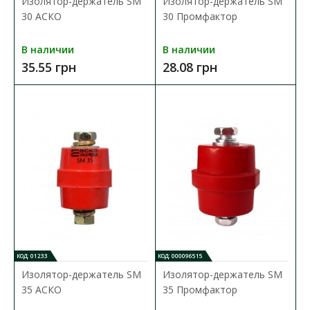
Изолятор-держатель SM
Изолятор-держатель SM
30 АСКО
30 Промфактор
В наличии
В наличии
35.55 грн
28.08 грн
Изолятор ступенчатый ST40 красный Промфактор
Доступность:
В наличии
Ступенчатые изоляторы ST от ТМ "PF" применяются для
крепления токопроводящих шин внутри корпуса или ..
408.24 грн
В КОРЗИНУ
КОД: 01233
КОД: 000096515
В сравнения
Изолятор-держатель SM
Изолятор-держатель SM
В закладки
35 АСКО
35 Промфактор