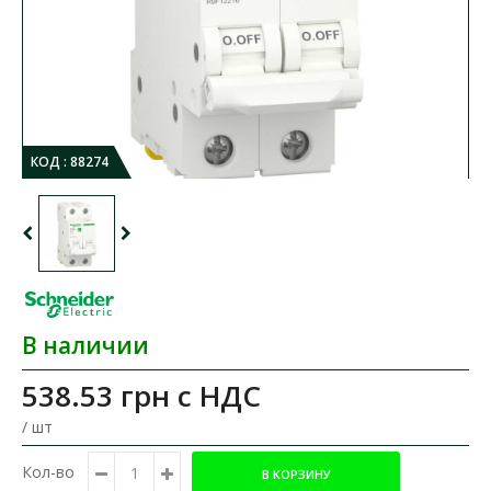
КОД :
88274
В наличии
538.53 грн
с НДС
/ шт
Кол-во