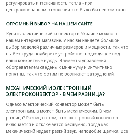
регулировать интенсивность тепла - при
Все конвекторы Ensto безопасны благодаря низкой
централизованном отоплении это было бы невозможно.
температуре поверхности и автоматической защите от..
4 249.25 грн
ОГРОМНЫЙ ВЫБОР НА НАШЕМ САЙТЕ
Купить электрический конвектор в Украине можно в
нашем интернет магазине. У нас вы найдёте большой
В КОРЗИНУ
выбор моделей различных размеров и мощности, так что,
вы без труда подберете устройство, подходящее под
В сравнения
ваши конкретные нужды. Элементы управления
обогревателем сведены к минимуму и интуитивно
В закладки
понятны, так что с этим не возникнет затруднений.
МЕХАНИЧЕСКИЙ И ЭЛЕКТРОННЫЙ
ЭЛЕКТРОКОНВЕКТОР - В ЧЕМ РАЗНИЦА?
Однако электрический конвектор может быть
электронным, а может быть механическим. В чем
разница? Разница в том, что электронный конвектор
включается и отключается бесшумно, тогда как
механический издаёт резкий звук, наподобие щелчка. Все