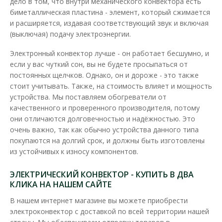
дело в том, что внутри механического конвектора есть
биметаллическая пластина - элемент, который сжимается
и расширяется, издавая соответствующий звук и включая
(выключая) подачу электроэнергии.
Электронный конвектор лучше - он работает бесшумно, и
если у вас чуткий сон, вы не будете просыпаться от
постоянных щелчков. Однако, он и дороже - это также
стоит учитывать. Также, на стоимость влияет и мощность
устройства. Мы поставляем обогреватели от
качественного и проверенного производителя, потому
Конвектор электрический Ensto механический
они отличаются долговечностью и надёжностью. Это
750W Beta
очень важно, так как обычно устройства данного типа
покупаются на долгий срок, и должны быть изготовлены
Доступность:
Нет на складе
из устойчивых к износу компонентов.
Все конвекторы Ensto безопасны благодаря низкой
температуре поверхности и автоматической защите от..
ЭЛЕКТРИЧЕСКИЙ КОНВЕКТОР - КУПИТЬ В ДВА
КЛИКА НА НАШЕМ САЙТЕ
4 599.60 грн
В нашем интернет магазине вы можете приобрести
электроконвектор с доставкой по всей территории нашей