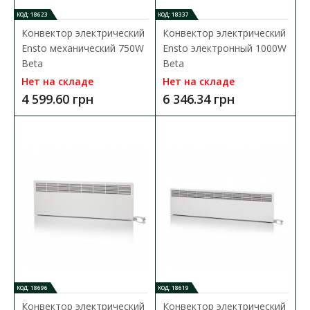
КОД: 18623
КОД: 18337
Конвектор электрический
Конвектор электрический
Ensto механический 750W
Ensto электронный 1000W
Beta
Beta
Нет на складе
Нет на складе
4 599.60 грн
6 346.34 грн
Конвектор электрический Ensto механический
1500W Beta
Доступность:
Нет на складе
Все конвекторы Ensto безопасны благодаря низкой
температуре поверхности и автоматической защите от..
7 072.00 грн
В КОРЗИНУ
КОД: 18696
КОД: 18619
Конвектор электрический
Конвектор электрический