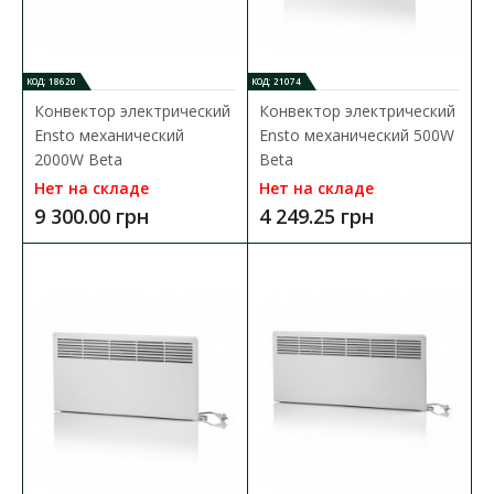
4 888.00 грн
КОД: 18620
КОД: 21074
В КОРЗИНУ
Конвектор электрический
Конвектор электрический
Ensto механический
Ensto механический 500W
В сравнения
2000W Beta
Beta
В закладки
Нет на складе
Нет на складе
9 300.00 грн
4 249.25 грн