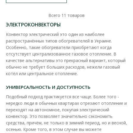
Всего
11
товаров
ЭЛЕКТРОКОНВЕКТОРЫ
Конвектор электрический это один из наиболее
распространённых типов обогревателей в Украине.
Особенно, такие обогреватели приобретают когда
отсутствует централизованное газовое отопление. В
качестве альтернативы это прекрасный вариант, который
обычно не требует больших расходов, нежели газовый
котёл или центральное отопление.
УНИВЕРСАЛЬНОСТЬ И ДОСТУПНОСТЬ
Подобный подход практикуется все чаще. Более того -
нередко люди в обычных квартирах отрезают отопление и
Конвектор электрический Ensto механический
переходят на автономное, покупая электрический
конвектор. Это позволяет значительно сэкономить
500W Beta
средства, причём, не только в зимний период, но и весной,
Доступность:
Нет на складе
осенью. Кроме того, в этом случае вы можете