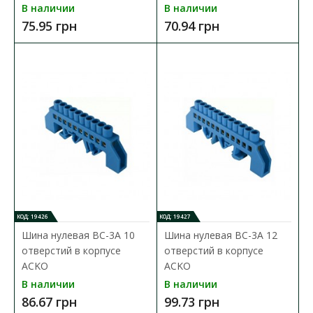
В наличии
В наличии
75.95 грн
70.94 грн
Шина нулевая BC-510 6x9мм 10 отверстий с
изолятором ACKO
Доступность:
В наличии
Шина нулевая BC предназначена для электрического и
механического соединения нулевых рабочих и защитн..
71.05 грн
В КОРЗИНУ
КОД: 19426
КОД: 19427
В сравнения
Шина нулевая BC-3А 10
Шина нулевая BC-3А 12
В закладки
отверстий в корпусе
отверстий в корпусе
ACKO
ACKO
В наличии
В наличии
86.67 грн
99.73 грн