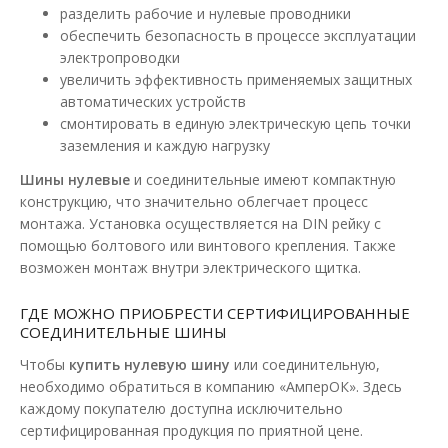
разделить рабочие и нулевые проводники
обеспечить безопасность в процессе эксплуатации
электропроводки
увеличить эффективность применяемых защитных
автоматических устройств
смонтировать в единую электрическую цепь точки
заземления и каждую нагрузку
Шины нулевые
и соединительные имеют компактную
конструкцию, что значительно облегчает процесс
монтажа. Установка осуществляется на DIN рейку с
помощью болтового или винтового крепления. Также
возможен монтаж внутри электрического щитка.
ГДЕ МОЖНО ПРИОБРЕСТИ СЕРТИФИЦИРОВАННЫЕ
СОЕДИНИТЕЛЬНЫЕ ШИНЫ
Шина нулевая SP 6x9мм 15 отверстий с
изолятором SEZ синяя
Чтобы
купить нулевую шину
или соединительную,
Доступность:
В наличии
необходимо обратиться в компанию «АмперОК». Здесь
каждому покупателю доступна исключительно
Шины нулевые SP предназначены для электрического и
сертифицированная продукция по приятной цене.
механического соединения нулевых рабочих и защитн..