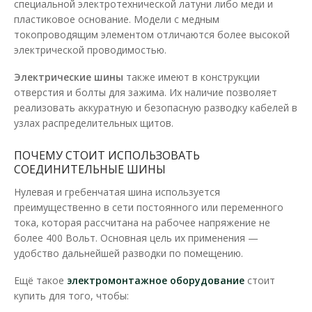
специальной электротехнической латуни либо меди и
Шина нулевая SP 6x9мм 15 отверстий с
пластиковое основание. Модели с медным
изолятором SEZ зеленая
токопроводящим элементом отличаются более высокой
Доступность:
В наличии
электрической проводимостью.
Шины нулевые SP предназначены для электрического и
Электрические шины
также имеют в конструкции
механического соединения нулевых рабочих и защитн..
отверстия и болты для зажима. Их наличие позволяет
реализовать аккуратную и безопасную разводку кабелей в
139.23 грн
узлах распределительных щитов.
ПОЧЕМУ СТОИТ ИСПОЛЬЗОВАТЬ
В КОРЗИНУ
СОЕДИНИТЕЛЬНЫЕ ШИНЫ
Нулевая и гребенчатая шина
используется
В сравнения
преимущественно в сети постоянного или переменного
В закладки
тока, которая рассчитана на рабочее напряжение не
более 400 Вольт. Основная цель их применения —
удобство дальнейшей разводки по помещению.
Ещё такое
электромонтажное оборудование
стоит
купить для того, чтобы: