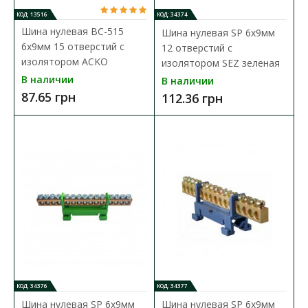
КОД: 13516
КОД: 34374
Шина нулевая BC-515
Шина нулевая SP 6x9мм
6x9мм 15 отверстий с
12 отверстий с
изолятором ACKO
изолятором SEZ зеленая
В наличии
В наличии
87.65 грн
112.36 грн
Шина нулевая BC-508 6x9мм 8 отверстий с
изолятором ACKO
Доступность:
В наличии
Шина нулевая BC предназначена для электрического и
механического соединения нулевых рабочих и защитн..
53.10 грн
В КОРЗИНУ
КОД: 34376
КОД: 34377
Шина нулевая SP 6x9мм
Шина нулевая SP 6x9мм