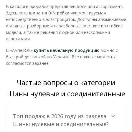
В каталоге продавца представлен большой ассортимент.
139.23 грн
Здесь есть
шина на DIN рейку
или монтируемая
непосредственно в электрощиток. Доступны алюминиевые
и медные, разборные и неразборные, жёсткие или гибкие
В КОРЗИНУ
модели, а также решения с одной или несколькими
пластинами.
В сравнения
В «АмперОК»
купить кабельную продукцию
можно с
В закладки
быстрой доставкой по Украине. Все важные моменты
согласуются заранее.
Частые вопросы о категории
Шины нулевые и соединительные
Топ продаж в 2026 году из раздела
Шины нулевые и соединительные?