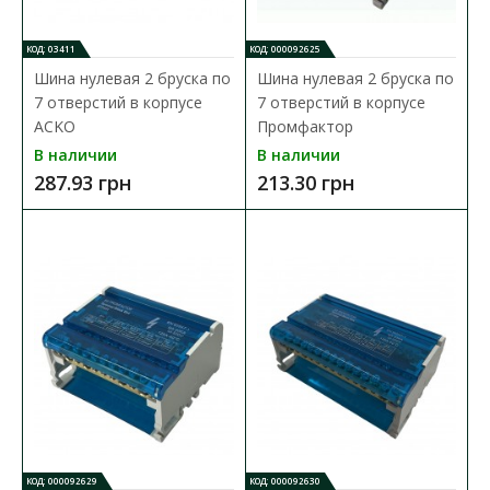
КОД: 03411
КОД: 000092625
Шина нулевая 2 бруска по
Шина нулевая 2 бруска по
7 отверстий в корпусе
7 отверстий в корпусе
ACKO
Промфактор
В наличии
В наличии
Шина нулевая SP 6x9мм 12 отверстий с
287.93 грн
213.30 грн
изолятором SEZ зеленая
Доступность:
В наличии
Шины нулевые SP предназначены для электрического и
механического соединения нулевых рабочих и защитн..
112.36 грн
В КОРЗИНУ
В сравнения
КОД: 000092629
КОД: 000092630