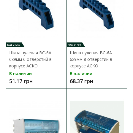
КОД: 21759
КОД: 21760
Шина нулевая BC-6А
Шина нулевая BC-6А
6x9мм 6 отверстий в
6x9мм 8 отверстий в
корпусе ACKO
корпусе ACKO
В наличии
В наличии
51.17 грн
68.37 грн
Шина нулевая BC-515 6x9мм 15 отверстий с
изолятором ACKO
Доступность:
В наличии
Шина нулевая BC предназначена для электрического и
механического соединения нулевых рабочих и защитн..
87.65 грн