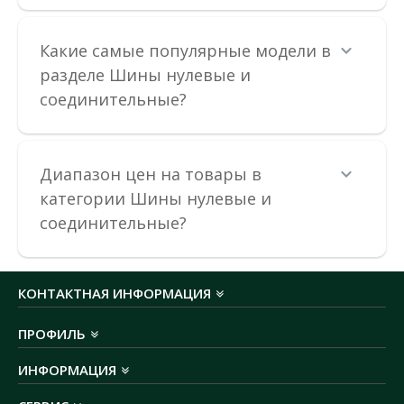
Какие самые популярные модели в
разделе Шины нулевые и
соединительные?
Диапазон цен на товары в
Шина нулевая SP 6x9мм 7 отверстий с изолятором
категории Шины нулевые и
SEZ зеленая
соединительные?
Доступность:
В наличии
Шины нулевые SP предназначены для электрического и
механического соединения нулевых рабочих и защитн..
КОНТАКТНАЯ ИНФОРМАЦИЯ
75.95 грн
ПРОФИЛЬ
ИНФОРМАЦИЯ
В КОРЗИНУ