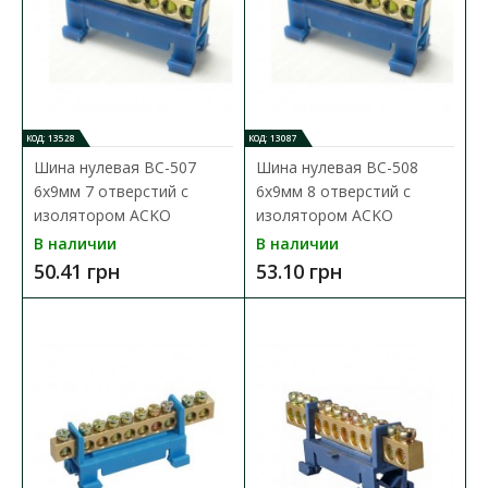
КОД: 13528
КОД: 13087
Шина нулевая BC-507
Шина нулевая BC-508
6x9мм 7 отверстий с
6x9мм 8 отверстий с
изолятором ACKO
изолятором ACKO
В наличии
В наличии
50.41 грн
53.10 грн
Шина нулевая BC-507 6x9мм 7 отверстий с
изолятором ACKO
Доступность:
В наличии
Шина нулевая BC предназначена для электрического и
механического соединения нулевых рабочих и защитн..