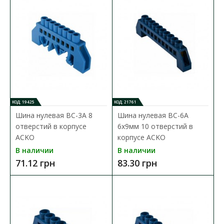
Шина нулевая BC предназначена для электрического и
механического соединения нулевых рабочих и защитн..
76.80 грн
В КОРЗИНУ
КОД: 19425
КОД: 21761
В сравнения
Шина нулевая BC-3А 8
Шина нулевая BC-6А
В закладки
отверстий в корпусе
6x9мм 10 отверстий в
ACKO
корпусе ACKO
В наличии
В наличии
71.12 грн
83.30 грн