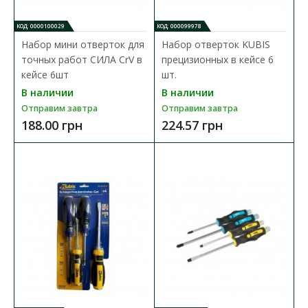
Доступность:
В наличии
КОД: 0000100029
КОД: 000099978
Диэлектрические изолированные отвертки с крестовым
шлицем YATO YT-282680 Набор диэлектрических отв..
Набор мини отверток для
Набор отверток KUBIS
точных работ СИЛА CrV в
прецизионных в кейсе 6
405.76 грн
кейсе 6шт
шт.
В наличии
В наличии
Отправим завтра
Отправим завтра
В КОРЗИНУ
188.00 грн
224.57 грн
В сравнения
В закладки