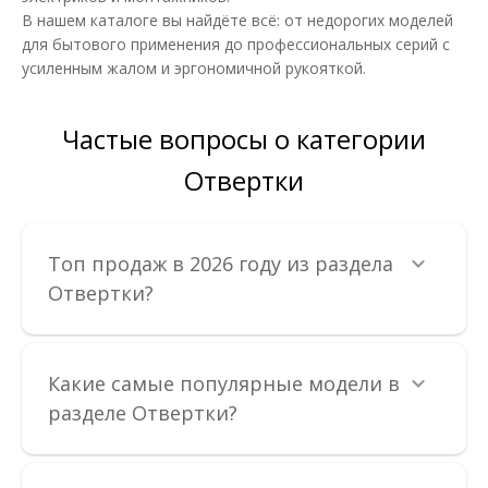
В нашем каталоге вы найдёте всё: от недорогих моделей
Диэлектрическая изолированная отвертка с плоским шлицем
YATO YT-282662. Изолированная отвертка сери..
для бытового применения до профессиональных серий с
усиленным жалом и эргономичной рукояткой.
198.47 грн
Частые вопросы о категории
В КОРЗИНУ
Отвертки
В сравнения
В закладки
Топ продаж в 2026 году из раздела
Отвертки?
Какие самые популярные модели в
разделе Отвертки?