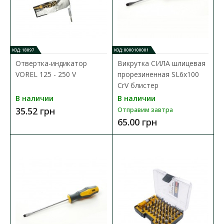
Набор отверток диэлектрических YATO 1000 V +
КОД: 18097
КОД: 0000100001
индикатор
Отвертка-индикатор
Викрутка СИЛА шлицевая
Доступность:
В наличии
VOREL 125 - 250 V
прорезиненная SL6x100
CrV блистер
Набор изолированных отверток YATO YT-282681 серии slim с
наконечником Philips. Коническая форма лез..
В наличии
В наличии
35.52 грн
Отправим завтра
992.34 грн
65.00 грн
В КОРЗИНУ
В сравнения
В закладки