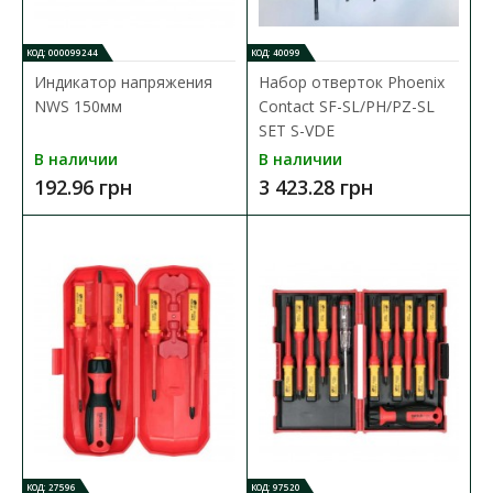
КОД: 000099244
КОД: 40099
Индикатор напряжения
Набор отверток Phoenix
NWS 150мм
Contact SF-SL/PH/PZ-SL
SET S-VDE
В наличии
В наличии
192.96 грн
3 423.28 грн
Индикатор напряжения NWS 150мм
Доступность:
В наличии
Индикатор напряжения NWS 150мм ( 020E-60 )
ХАРАКТЕРИСТИКИ: длина: 150 мм длина клинка: 60 мм д..
192.96 грн
В КОРЗИНУ
КОД: 27596
КОД: 97520