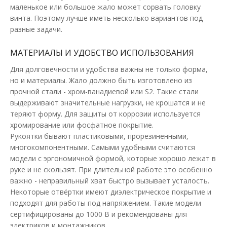
маленькое или большое жало может сорвать головку
винта. Поэтому лучше иметь несколько вариантов под
разные задачи.
МАТЕРИАЛЫ И УДОБСТВО ИСПОЛЬЗОВАНИЯ
Для долговечности и удобства важны не только форма,
но и материалы. Жало должно быть изготовлено из
прочной стали - хром-ванадиевой или S2. Такие стали
выдерживают значительные нагрузки, не крошатся и не
теряют форму. Для защиты от коррозии используется
хромирование или фосфатное покрытие.
Рукоятки бывают пластиковыми, прорезиненными,
многокомпонентными. Самыми удобными считаются
модели с эргономичной формой, которые хорошо лежат в
руке и не скользят. При длительной работе это особенно
важно - неправильный хват быстро вызывает усталость.
Некоторые отвёртки имеют диэлектрическое покрытие и
подходят для работы под напряжением. Такие модели
Отвертка YATO 1000 V 100 мм
сертифицированы до 1000 В и рекомендованы для
Доступность:
В наличии
электриков и монтажников.