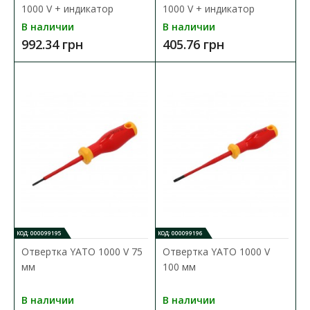
1000 V + индикатор
1000 V + индикатор
В наличии
В наличии
992.34 грн
405.76 грн
Набор отверток Phoenix Contact SF-SL/PH/PZ-SL
SET S-VDE
Доступность:
В наличии
Набор отверток, ручка с защитной изоляцией, шлиц/крест-
Phillips/комбинированный профиль, Pozidriv®..
3 423.28 грн
В КОРЗИНУ
КОД: 000099195
КОД: 000099196
В сравнения
Отвертка YATO 1000 V 75
Отвертка YATO 1000 V
В закладки
мм
100 мм
В наличии
В наличии