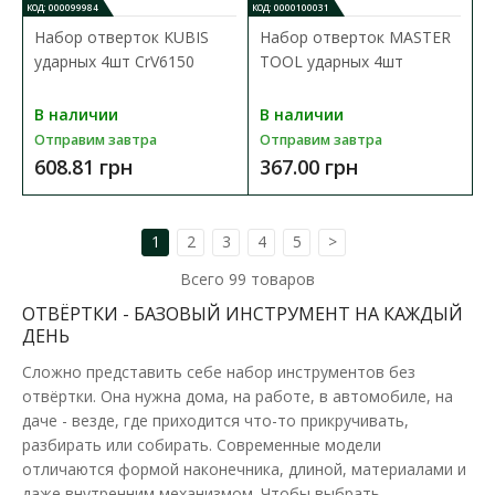
КОД: 000099984
КОД: 0000100031
Набор отверток KUBIS
Набор отверток MASTER
ударных 4шт CrV6150
TOOL ударных 4шт
В наличии
В наличии
Отправим завтра
Отправим завтра
608.81 грн
367.00 грн
1
2
3
4
5
>
Всего
99
товаров
Отвертка YATO 1000 V 75 мм
ОТВЁРТКИ - БАЗОВЫЙ ИНСТРУМЕНТ НА КАЖДЫЙ
Доступность:
В наличии
ДЕНЬ
Диэлектрическая изолированная отвертка с плоским шлицем
Сложно представить себе набор инструментов без
YATO YT-282640. Изолированная отвертка сери..
отвёртки. Она нужна дома, на работе, в автомобиле, на
даче - везде, где приходится что-то прикручивать,
98.13 грн
разбирать или собирать. Современные модели
отличаются формой наконечника, длиной, материалами и
даже внутренним механизмом. Чтобы выбрать