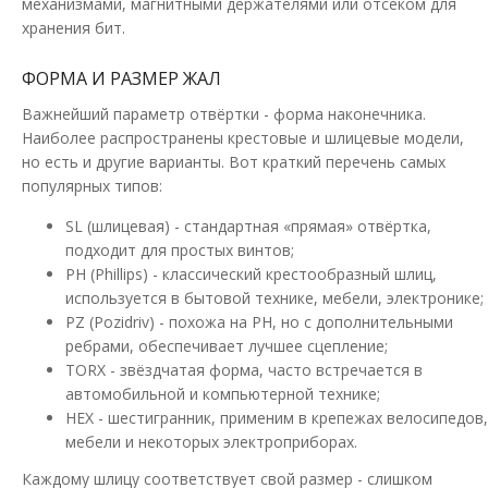
механизмами, магнитными держателями или отсеком для
хранения бит.
ФОРМА И РАЗМЕР ЖАЛ
Важнейший параметр отвёртки - форма наконечника.
Отвертка YATO 1000 V 100 мм
Наиболее распространены крестовые и шлицевые модели,
Доступность:
В наличии
но есть и другие варианты. Вот краткий перечень самых
популярных типов:
Изолированная отвертка серии Slim с плоским наконечником.
Коническая конструкция лезвия с встроенно..
SL (шлицевая) - стандартная «прямая» отвёртка,
подходит для простых винтов;
132.31 грн
PH (Phillips) - классический крестообразный шлиц,
используется в бытовой технике, мебели, электронике;
PZ (Pozidriv) - похожа на PH, но с дополнительными
В КОРЗИНУ
ребрами, обеспечивает лучшее сцепление;
TORX - звёздчатая форма, часто встречается в
В сравнения
автомобильной и компьютерной технике;
HEX - шестигранник, применим в крепежах велосипедов,
В закладки
мебели и некоторых электроприборах.
Каждому шлицу соответствует свой размер - слишком