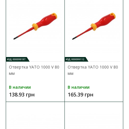
КОД: 000099197
КОД: 000099112
Отвертка YATO 1000 V 80
Отвертка YATO 1000 V 80
Набор отверток диэлектр. 1000 V YATO
мм
мм
Доступность:
В наличии
В наличии
В наличии
Набор изолированных отверток VDE в конфигурации с
138.93 грн
165.39 грн
рукояткой + 11 сменных наконечников и однополюсный..
1 631.70 грн
В КОРЗИНУ