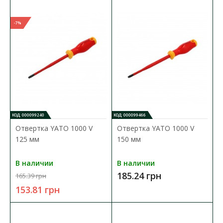
Набор изолированных отверток VDE в конфигурации с
рукояткой + 5 сменных насадок, а также квадратные ..
-7%
765.90 грн
В КОРЗИНУ
В сравнения
В закладки
КОД: 000099240
КОД: 000099466
Отвертка YATO 1000 V
Отвертка YATO 1000 V
125 мм
150 мм
В наличии
В наличии
185.24 грн
165.39 грн
153.81 грн