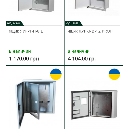
Щиток ШМР 1Ф-В-10 электронный лич.
КОД: 14548
КОД: 17928
Доступность:
В наличии
Ящик ЯУР-1-Н-8 Е
Ящик ЯУР-3-В-12 PROFI
Щиток для счетчика (ШМР) - предназначеный для учета и
распределения электроэнергии. Распределительны..
В наличии
В наличии
1 170.00 грн
4 104.00 грн
365.50 грн
В КОРЗИНУ
В сравнения
В закладки