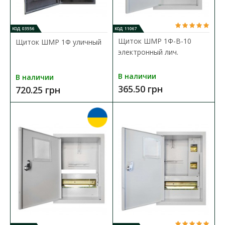
КОД: 03556
КОД: 11067
Щиток ШМР 1Ф-В-10
Щиток ШМР 1Ф уличный
электронный лич.
В наличии
В наличии
Бокс монтаж СКІМ pro GRP 3ф 3мод. 200х400х120
365.50 грн
720.25 грн
UV-стойк IP65
Доступность:
В наличии
Бокс монтаж СКІМ pro GRP 3ф 3мод. 200х400х120 UV-стойк IP65 (
С11801008 ) характеристики: Тип ..
1 470.86 грн
В КОРЗИНУ
В сравнения