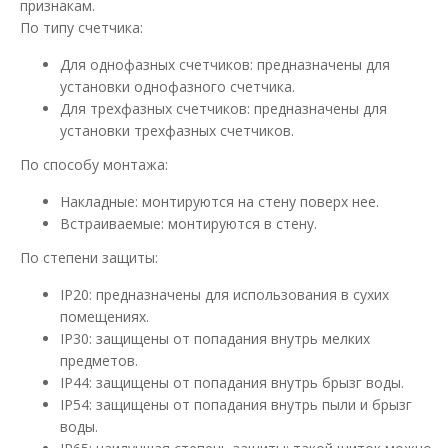
признакам.
По типу счетчика:
Для однофазных счетчиков: предназначены для
установки однофазного счетчика.
Для трехфазных счетчиков: предназначены для
установки трехфазных счетчиков.
По способу монтажа:
Накладные: монтируются на стену поверх нее.
Встраиваемые: монтируются в стену.
Щиток ШМР 1Ф-В-16 электронный лич.
Доступность:
В наличии
По степени защиты:
IP20: предназначены для использования в сухих
Щиток для счетчика (ШМР) - предназначеный для учета и
распределения электроэнергии. Распределительны..
помещениях.
IP30: защищены от попадания внутрь мелких
468.70 грн
предметов.
IP44: защищены от попадания внутрь брызг воды.
IP54: защищены от попадания внутрь пыли и брызг
воды.
В КОРЗИНУ