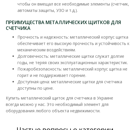
чтобы он вмещал все необходимые элементы (счетчик,
автоматы защиты, УЗО и т.д.).
Щиток ШМР 1Ф-В-4 электронный лич.
ПРЕИМУЩЕСТВА МЕТАЛЛИЧЕСКИХ ЩИТКОВ ДЛЯ
СЧЕТЧИКА
Доступность:
В наличии
Прочность и надежность: металлический корпус щитка
Щиток для счетчика (ШМР) - предназначеный для учета и
обеспечивает его высокую прочность и устойчивость к
распределения электроэнергии. Распределительны..
механическим воздействиям.
Долговечность: металлические щитки служат долгие
354.75 грн
годы, не теряя своих эксплуатационных характеристик.
Пожаробезопасность: металлический корпус щитка не
горит и не поддерживает горение.
В КОРЗИНУ
Доступная цена: металлические щитки для счетчика
доступны по цене.
В сравнения
Купить металлический щиток для счетчика в Украине
В закладки
всегда можно у нас. Это необходимый элемент для
оборудования любого объекта недвижимости.
Частые вопросы о категории