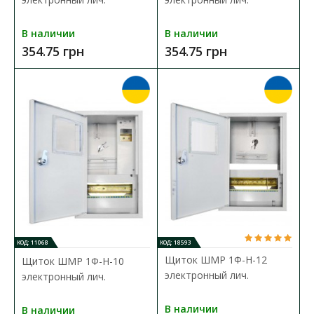
Бокс монтажный пластиковый СКИМ под 3ф.лич
В наличии
В наличии
17мод. 400х600х200 IP65
354.75 грн
354.75 грн
Доступность:
В наличии
Боксы монтажные СКИМ выполнены из ударопрочного
пластика АБС и предназначены для обеспечения надежно..
4 365.76 грн
В КОРЗИНУ
В сравнения
В закладки
КОД: 11068
КОД: 18593
Щиток ШМР 1Ф-Н-12
Щиток ШМР 1Ф-Н-10
электронный лич.
электронный лич.
В наличии
В наличии