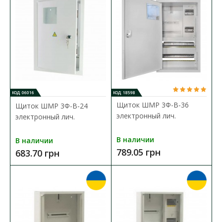
КОД: 06016
КОД: 18598
Щиток ШМР 1Ф уличный
Щиток ШМР 3Ф-В-36
Щиток ШМР 3Ф-В-24
Доступность:
В наличии
электронный лич.
электронный лич.
Щиток для счетчика (ШМР) - предназначеный для учета и
В наличии
В наличии
распределения электроэнергии. Распределительны..
789.05 грн
683.70 грн
720.25 грн
В КОРЗИНУ