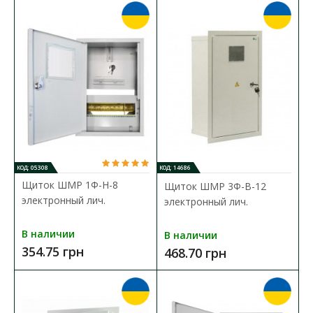
внутреннего монтажа в помещениях бытового, комм..
311.75 грн
В КОРЗИНУ
В сравнения
В закладки
КОД: 05308
КОД: 14686
Щиток ШМР 1Ф-Н-8
Щиток ШМР 3Ф-В-12
электронный лич.
электронный лич.
В наличии
В наличии
354.75 грн
468.70 грн