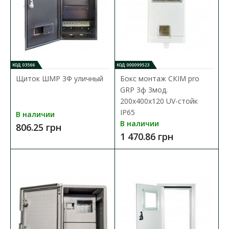
КОД: 03566
КОД: 000099523
Щиток ШМР 3Ф уличный
Бокс монтаж СКІМ pro
GRP 3ф 3мод.
200х400х120 UV-стойк
IP65
В наличии
В наличии
806.25 грн
1 470.86 грн
Щиток ШМР 3Ф уличный
Доступность:
В наличии
Щиток для счетчика (ШМР) - предназначеный для учета и
распределения электроэнергии. Распределительны..
806.25 грн