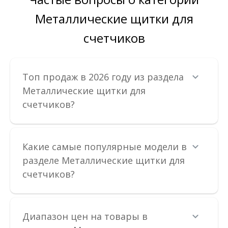
Металлические щитки для
счетчиков
Топ продаж в 2026 году из раздела
Металлические щитки для
счетчиков?
Какие самые популярные модели в
разделе Металлические щитки для
счетчиков?
Щиток ШМР 1Ф-В-8 электронный лич.
Доступность:
В наличии
Диапазон цен на товары в
Щиток для счетчика (ШМР) - предназначеный для учета и