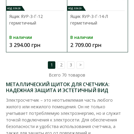
КОД: 03628
КОД: 03629
Ящик ЯУР-3-Г-12
Ящик ЯУР-3-Г-14-Л
герметичный
герметичный
В наличии
В наличии
3 294.00 грн
2 709.00 грн
1
2
3
>
Всего
70
товаров
МЕТАЛЛИЧЕСКИЙ ЩИТОК ДЛЯ СЧЕТЧИКА:
НАДЕЖНАЯ ЗАЩИТА И ЭСТЕТИЧНЫЙ ВИД
Электросчетчик – это неотъемлемая часть любого
жилого или нежилого помещения. Он не только
Щиток ШМР 1Ф-В-12 электронный лич.
учитывает потребляемую электроэнергию, но и служит
Доступность:
В наличии
точкой подключения к электросети. Для обеспечения
безопасности и удобства использования счетчика, а
Щиток для счетчика (ШМР) - предназначеный для учета и
также для защиты его от повреждений и