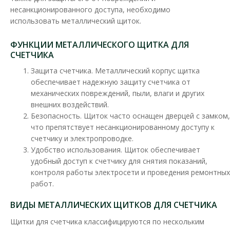
распределения электроэнергии. Распределительны..
несанкционированного доступа, необходимо
использовать металлический щиток.
397.75 грн
ФУНКЦИИ МЕТАЛЛИЧЕСКОГО ЩИТКА ДЛЯ
СЧЕТЧИКА
В КОРЗИНУ
Защита счетчика. Металлический корпус щитка
обеспечивает надежную защиту счетчика от
В сравнения
механических повреждений, пыли, влаги и других
В закладки
внешних воздействий.
Безопасность. Щиток часто оснащен дверцей с замком,
что препятствует несанкционированному доступу к
счетчику и электропроводке.
Удобство использования. Щиток обеспечивает
удобный доступ к счетчику для снятия показаний,
контроля работы электросети и проведения ремонтных
работ.
ВИДЫ МЕТАЛЛИЧЕСКИХ ЩИТКОВ ДЛЯ СЧЕТЧИКА
Щитки для счетчика классифицируются по нескольким