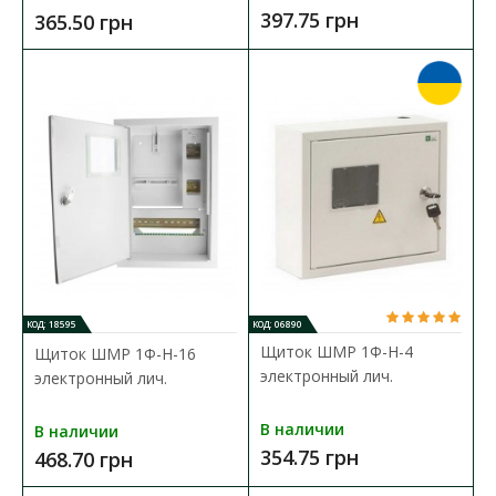
397.75 грн
365.50 грн
КОД: 18595
КОД: 06890
Щиток ШМР 1Ф-Н-4
Щиток ШМР 1Ф-Н-16
электронный лич.
электронный лич.
Щиток ШМР 1Ф пустой
В наличии
В наличии
Доступность:
В наличии
354.75 грн
468.70 грн
Распределительные щиты электрические разработаны для