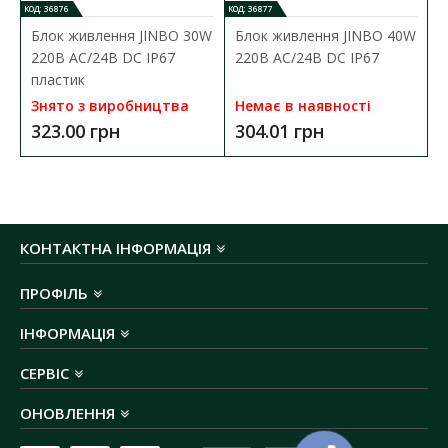
температурний режим роботи:
від -25
C до
КОД: 36876
КОД: 36877
o
+60
C
Блок живлення JINBO 30W
Блок живлення JINBO 40W
ступінь захисту:
IP65
220В AC/24В DC IP67
220В AC/24В DC IP67
довжина бухти:
5 метрів
пластик
гарантія:
3 роки
Знято з виробництва
Немає в наявності
323.00 грн
304.01 грн
КОНТАКТНА ІНФОРМАЦІЯ
ПРОФІЛЬ
ІНФОРМАЦІЯ
СЕРВІС
ОНОВЛЕННЯ