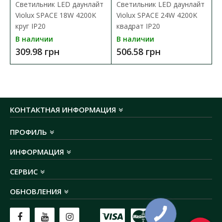
AC
Светильник LED даунлайт
Светильник LED даунлайт
строк службы:
30 000 часов
Violux SPACE 18W 4200K
Violux SPACE 24W 4200K
степень защиты:
IP20
круг IP20
квадрат IP20
материал корпуса:
алюминий
В наличии
В наличии
материал рассеивателя:
матовый
309.98 грн
506.58 грн
поликарбонат
размер:
ø160х40 мм
гарантия:
2 года
достижение 60% светового потока: ≤0,5 с
количество включений/выключений (on/off):
КОНТАКТНАЯ ИНФОРМАЦИЯ
≥20 000
максимальная сила тока: 140 мА
ПРОФИЛЬ
класс энергопотребления (UA): А+
класс энергопотребления EU: G
ИНФОРМАЦИЯ
угол рассеяния: 120°
штрих-код: 4821191100210
СЕРВИС
ОБНОВЛЕНИЯ