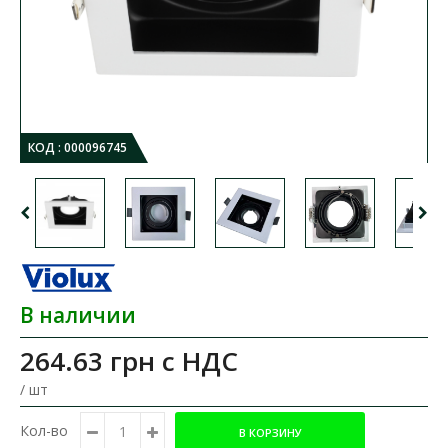
КОД :
000096745
В наличии
264.63 грн
с НДС
/ шт
Кол-во