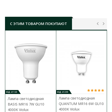
пространство и придавая элегантности любому
помещению.
Для работы этих моделей светильника необходима
светодиодная лампочка с цоколем GU10 и
С ЭТИМ ТОВАРОМ ПОКУПАЮТ
максимальной мощностью 35Вт. Встроенные
точечные светильники идеально подходят для
освещения гостиных, кухонь, коридоров, офисов, а
также для акцентного освещения витрин и
экспозиций. Они могут использоваться как
основным источником света, так и для создания
акцентов в дизайне интерьера.
СВЕТИЛЬНИК ТОЧЕЧНЫЙ VIOLUX
AMSTERDAM-R​ GU10 IP20 БЕЛО-ЧОРНЫЙ (
130201
)
ХАРАКТЕРИСТИКИ:
o
температурный режим работи:
от -15
C до
o
+45
C
КОД: 41120
КОД: 41239
рабочий диапазон напряжения:
220 V
Лампа светодиодная
Лампа светодиодная
частота:
50 Гц
QUANTUM MR16 6W GU10
BASIS MR16 7W GU10
тип цоколя:
GU10
4000K Violux
4000K Violux