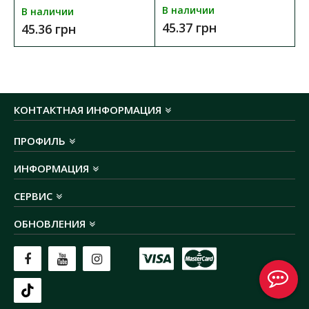
количество патронов:
1
В наличии
В наличии
степень защиты:
IP20
45.37 грн
45.36 грн
материал корпуса:
алюминий
размеры:
100х40​ мм
монтажное отверстие:
90 мм
способ крепления:
встроенный
гарантия:
2 года
КОНТАКТНАЯ ИНФОРМАЦИЯ
штрих-код:
4821191302010
ПРОФИЛЬ
ИНФОРМАЦИЯ
СЕРВИС
ОБНОВЛЕНИЯ