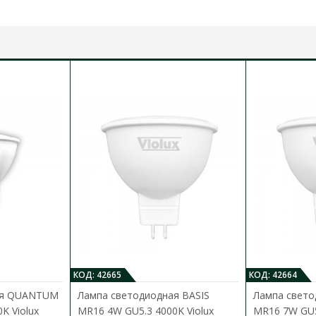
способ крепления:
встроенный
гарантия:
2 года
е
штрих-код:
4821191311012
т
и
КОД: 42665
КОД: 42664
ая QUANTUM
Лампа светодиодная BASIS
Лампа свето
K Violux
MR16 4W GU5.3 4000K Violux
MR16 7W GU5.