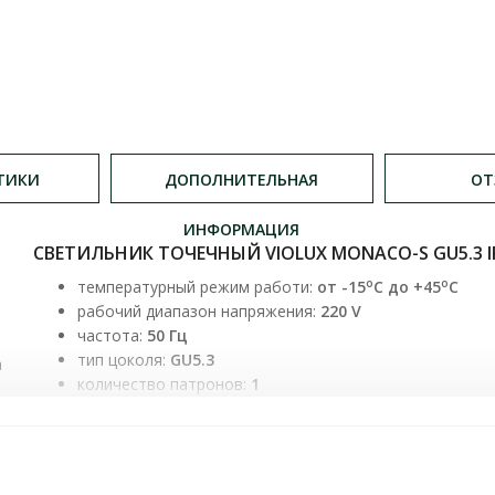
ТИКИ
ДОПОЛНИТЕЛЬНАЯ
ОТ
ИНФОРМАЦИЯ
СВЕТИЛЬНИК ТОЧЕЧНЫЙ VIOLUX MONACO-S GU5.3 IP
o
o
температурный режим работи:
от -15
C до +45
C
рабочий диапазон напряжения:
220 V
частота:
50 Гц
тип цоколя:
GU5.3
а
количество патронов:
1
степень защиты:
IP20
материал корпуса:
алюминий
размеры:
90х90х30​ мм
монтажное отверстие:
75 мм