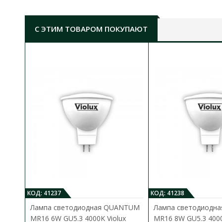
Для работы этих моделей светильника необходима
светодиодная лампочка с цоколем GU5.3 и
максимальной мощностью 35Вт. Встроенные точечны
С ЭТИМ ТОВАРОМ ПОКУПАЮТ
светильники идеально подходят для освещения
гостиных, кухонь, коридоров, офисов, а также для
акцентного освещения витрин и экспозиций. Они могу
использоваться как основным источником света, так 
для создания акцентов в дизайне интерьера.
КОД: 41237
КОД: 41238
Лампа светодиодная QUANTUM
Лампа светодиодн
MR16 6W GU5.3 4000K Violux
MR16 8W GU5.3 4000