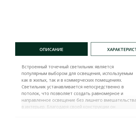
ОПИСАНИЕ
ХАРАКТЕРИС
Встроенный точечный светильник является
популярным выбором для освещения, используемым
как в жилых, так и в коммерческих помещениях.
Светильник устанавливается непосредственно в
потолок, что позволяет создать равномерное и
направленное освещение без лишнего вмешательств
в интерьер. Благодаря своей конструкции он
обеспечивает современный, эстетически
привлекательный вид, сохраняя пространство и
придавая элегантности любому помещению.