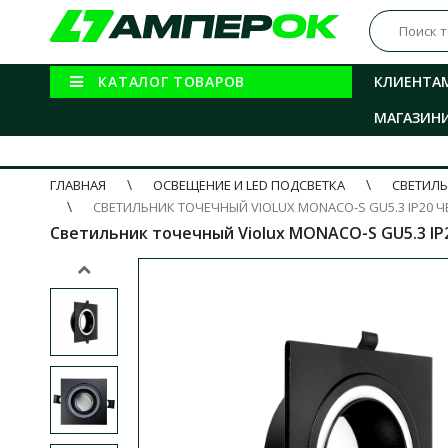
КАТАЛОГ ТОВАРОВ
КЛИЕНТА
МАГАЗИН
ГЛАВНАЯ
ОСВЕЩЕНИЕ И LED ПОДСВЕТКА
СВЕТИЛ
СВЕТИЛЬНИК ТОЧЕЧНЫЙ VIOLUX MONACO-S GU5.3 IP20 
Светильник точечный Violux MONACO-S GU5.3 IP2