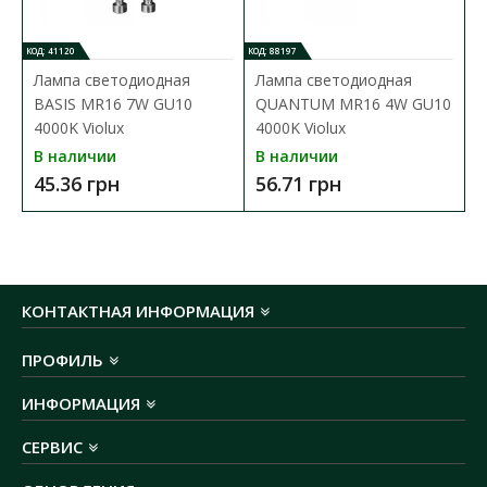
o
температурный режим работи:
от -15
C до
o
+45
C
КОД: 41120
КОД: 88197
рабочий диапазон напряжения:
220 V
Лампа светодиодная
Лампа светодиодная
частота:
50 Гц
BASIS MR16 7W GU10
QUANTUM MR16 4W GU10
тип цоколя:
GU10
4000K Violux
4000K Violux
количество патронов:
2
В наличии
В наличии
степень защиты:
IP20
45.36 грн
56.71 грн
материал корпуса:
алюминий
размеры:
173x90x43​ мм
монтажное отверстие:
165×85
мм
способ крепления:
встроенный
гарантия:
2 года
КОНТАКТНАЯ ИНФОРМАЦИЯ
штрих-код:
4821191320021
ПРОФИЛЬ
ИНФОРМАЦИЯ
СЕРВИС