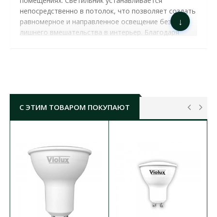
помещениях. Светильник устанавливается
непосредственно в потолок, что позволяет создать
↓
равномерное и направленное освещение без
лишнего вмешательства в интерьер. Благодаря
своей конструкции он обеспечивает современный,
эстетически привлекательный вид, сохраняя
пространство и придавая элегантности любому
помещению.
Для работы этих моделей светильника необходима
светодиодная лампочка с цоколем GU10 и
С ЭТИМ ТОВАРОМ ПОКУПАЮТ
максимальной мощностью 35Вт. Встроенные
точечные светильники идеально подходят для
освещения гостиных, кухонь, коридоров, офисов, а
также для акцентного освещения витрин и
экспозиций. Они могут использоваться как
основным источником света, так и для создания
акцентов в дизайне интерьера.
СВЕТИЛЬНИК ТОЧЕЧНЫЙ VIOLUX TORINO-2L
GU10 IP20 БЕЛЫЙ (
132002 )
ХАРАКТЕРИСТИКИ: