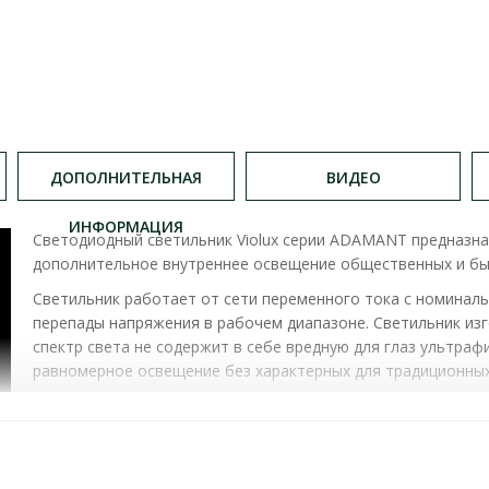
ДОПОЛНИТЕЛЬНАЯ
ВИДЕО
ИНФОРМАЦИЯ
Светодиодный светильник Violux серии ADAMANT предназна
дополнительное внутреннее освещение общественных и б
Светильник работает от сети переменного тока с номиналь
перепады напряжения в рабочем диапазоне. Светильник из
спектр света не содержит в себе вредную для глаз ультр
равномерное освещение без характерных для традиционных
СВЕТИЛЬНИК LED ДАУНЛАЙТ VIOLUX ADAMANT 24W 4
100190 )
ХАРАКТЕРИСТИКИ:
мощность:
24
W