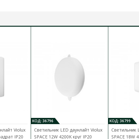
цветная температура:
4200 К
тип диода:
SMD
световой поток:
2280 lm
индекс цветопередачи,
Ra:
>80%
o
o
температурный режим работи:
от -10
C до +40
C
номинальное рабочее напряжение:
160-260 V AC
строк службы:
30 000 часов
степень защиты:
IP20
материал корпуса:
алюминий
материал рассеивателя:
матовый поликарбонат
размер:
ø
170х27мм
гарантия:
2 года
достижение 60% светового потока: ≤0,5 с
количество включений/выключений (on/off): ≥20 000
максимальная сила тока: 1 А
класс энергопотребления (UA): А+
класс энергопотребления (EU): E
угол рассеяния: 120°
КОД: 36796
КОД: 36799
нлайт Violux
Светильник LED даунлайт Violux
Светильник L
адрат IP20
SPACE 12W 4200K круг IP20
SPACE 18W 4