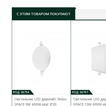
С ЭТИМ ТОВАРОМ ПОКУПАЮТ
КОД: 36794
КОД: 36797
Светильник LED даунлайт Violux
Светильник LED дау
SPACE 9W 4200K круг IP20
SPACE 12W 4200K кв