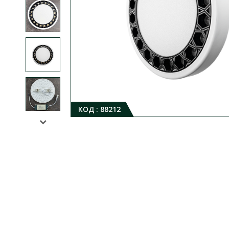
КОД :
88212