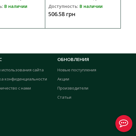
ь:
В наличии
Доступность:
В наличии
Д
506.58 грн
4
С
ОБНОВЛЕНИЯ
я использования сайта
Новые поступления
ка конфиденциальности
Акции
ничество с нами
Производители
Статьи