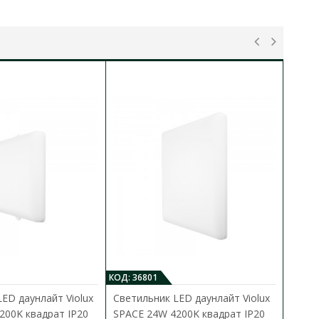
КОД: 36801
КО
ED даунлайт Violux
Светильник LED даунлайт Violux
С
200K квадрат IP20
SPACE 24W 4200K квадрат IP20
S