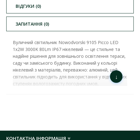
ВІДГУКИ (0)
ЗАПИТАННЯ (0)
Вуличний світильник Nowodvorski 9105 Picco LED
1x2W 3000K 80Lm IP67 нікелевий — це стильне та
надійне рішення для зовнішнього освітлення тераси,
саду чи заміського будинку. Виконаний у кольорі
нікелевий з матеріалів, переважно: алюміній, цей
↓
світильник підходить для використання у відповідних
ступенях вологозахисту погодних умов,
забезпечуючи довговічність та стійкість до зовнішніх
впливів. Колекція PICCO поєднує передові технології
та елегантний дизайн, створюючи освітлення, яке
гармонійно впишеться у стиль вашого саду, тераси
чи фасаду будівлі. Чудова якість оптичної,
електронної та механічної складових, а також
вишуканий дизайн забезпечують дивовижну
КОНТАКТНА ІНФОРМАЦІЯ
точність кольору та розширені можливості