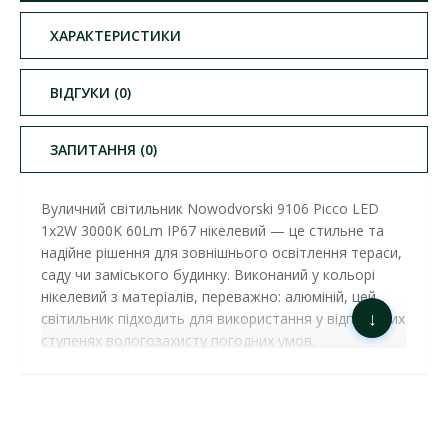
ХАРАКТЕРИСТИКИ
ВІДГУКИ (0)
ЗАПИТАННЯ (0)
Вуличний світильник Nowodvorski 9106 Picco LED
1x2W 3000K 60Lm IP67 нікелевий — це стильне та
надійне рішення для зовнішнього освітлення тераси,
саду чи заміського будинку. Виконаний у кольорі
нікелевий з матеріалів, переважно: алюміній, цей
↓
світильник підходить для використання у відповідних
ступенях вологозахисту погодних умов,
забезпечуючи довговічність та стійкість до зовнішніх
впливів. Колекція PICCO поєднує передові технології
та елегантний дизайн, створюючи освітлення, яке
гармонійно впишеться у стиль вашого саду, тераси