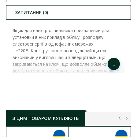
ЗАПИТАННЯ (0)
Ящик для електролічильника призначений для
установки в них приладів обліку і розподілу
електроенергії в однофазних мережах
U=220В. Конструктивно розподільчий щиток
виконаний у вигляді шафи з дверцятами, що
↓
закриваються на ключ, що дозволяє обмежити
доступ сторонніх осіб до встановлених приладів.
У
дверцятах передбачено оглядове вікно.
ЯЩИК ЯУР-3-Г-12 ГЕРМЕТИЧНИЙ​ ( Б00000589
)
ХАРАКТЕРИСТИКИ:
Тип монтажу:
накладний
Кількість модулів:
12
З ЦИМ ТОВАРОМ КУПЛЯЮТЬ
Матеріал корпусу:
метал
Колір корпусу:
білий
Габаритні розміри ГхШхВ:
155х400х445 мм