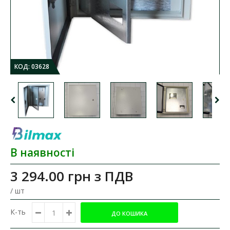
КОД:
03628
В наявності
3 294.00 грн
з ПДВ
/ шт
К-ть