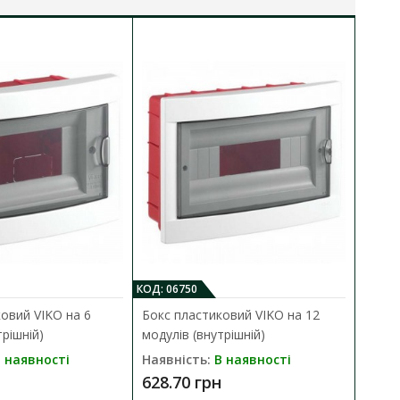
КОД: 06750
КО
овий VIKO на 6
Бокс пластиковий VIKO на 12
Б
трішній)
модулів (внутрішній)
м
 наявності
Наявність:
В наявності
Н
628.70 грн
7