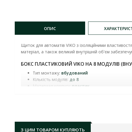
ОПИС
ХАРАКТЕРИС
Щиток для автоматів VIKO з ізоляційними властивостя
матеріал, а також великий внутрішній об'єм забезпечу
БОКС ПЛАСТИКОВИЙ VIKO НА 8 МОДУЛІВ (ВН
Тип монтажу:
вбудований
Кількість модулів:
до 8
Материал корпусу:
пластик
Колір корпусу:
білий
Дверка:
прозора
Стійкість до відкритих джерел вогню:
до 650°C
Комплектація:
шина заземлення на 6 отворів
Температура експлуатації:
-15 ºС до +60 ºС
Монтажний розмір основи ГхШхВ:
75х215х170 
З ЦИМ ТОВАРОМ КУПЛЯЮТЬ
Габарити кришки ГхШхВ:
25х230х175 мм