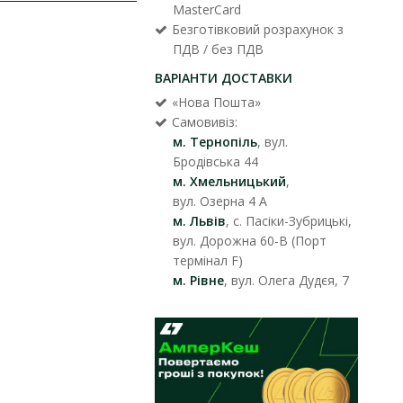
MasterCard
Безготівковий розрахунок з
ПДВ / без ПДВ
ВАРІАНТИ ДОСТАВКИ
«Нова Пошта»
Самовивіз:
м. Тернопіль
, вул.
Бродівська 44
м. Хмельницький
,
вул. Озерна 4 А
м. Львів
, с. Пасіки-Зубрицькі,
вул. Дорожна 60-В (Порт
термінал F)
м. Рівне
, вул. Олега Дудєя, 7