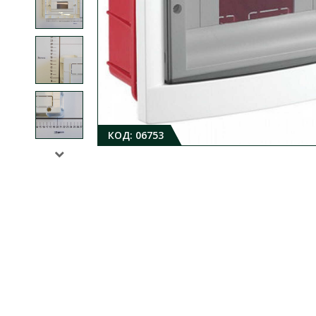
КОД:
06753