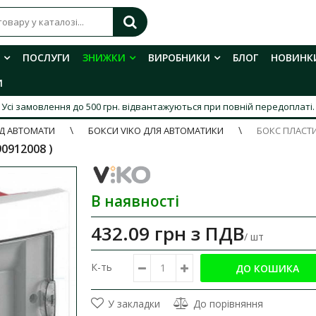
ПОСЛУГИ
ЗНИЖКИ
ВИРОБНИКИ
БЛОГ
НОВИНК
И
Усі замовлення до 500 грн. відвантажуються при повній передоплаті.
ІД АВТОМАТИ
БОКСИ VIKO ДЛЯ АВТОМАТИКИ
БОКС ПЛАСТИ
90912008 )
В наявності
432.09 грн
з ПДВ
/ шт
К-ть
У закладки
До порівняння