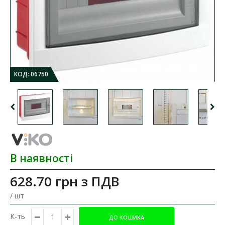
КОД:
06750
В наявності
628.70 грн
з ПДВ
/ шт
К-ть