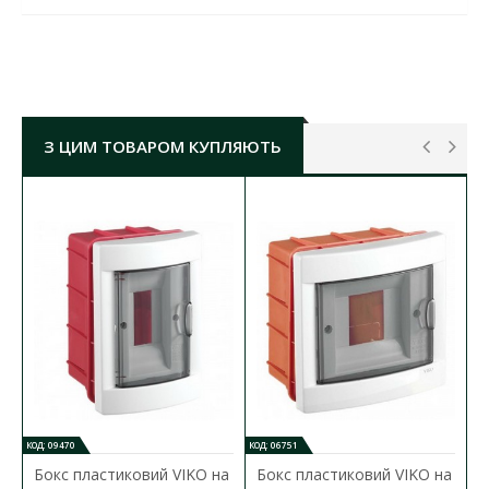
БОКС ПЛАСТИКОВИЙ VIKO НА 12 МОДУЛІВ
(ВНУТРІШНІЙ)​
(
90912012 )
ХАРАКТЕРИСТИКИ:
Тип монтажу:
вбудований
Кількість модулів:
до 12
Материал корпусу:
пластик
З ЦИМ ТОВАРОМ КУПЛЯЮТЬ
Колір корпусу:
білий
Дверка:
прозора
Стійкість до відкритих джерел вогню:
до 650°C
Комплектація:
шина заземлення на 9 отворів
Температура експлуатації:
-15 ºС до +60 ºС
Монтажний розмір основи
ГхШхВ:
75х300х200 мм
Габарити кришки ГхШхВ:
25х310х210 мм
Ступінь захисту:
IP40
КОД: 09470
КОД: 06751
Бокс пластиковий VIKO на
Бокс пластиковий VIKO на