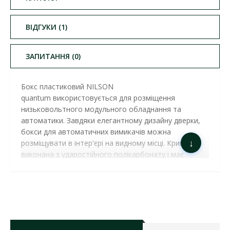
ВІДГУКИ (1)
ЗАПИТАННЯ (0)
Бокс пластиковий NILSON
quantum використовується для розміщення
низьковольтного модульного обладнання та
автоматики. Завдяки елегантному дизайну дверки,
бокси для автоматичних вимикачів можна
↓
розміщувати в інтер'єрі на видному місці. Кришка
виконана з ударостійного полікарбонату і має
спеціальну систему замку. Купити пластиковий бокс
Nilson ви можете на сайті нашого інтернет-магазину.
БОКС ПЛАСТИКОВИЙ NILSON QUANTUM НА
4 МОДУЛІ ЗОВНІШНІЙ ( 32881004
)
ХАРАКТЕРИСТИКИ: