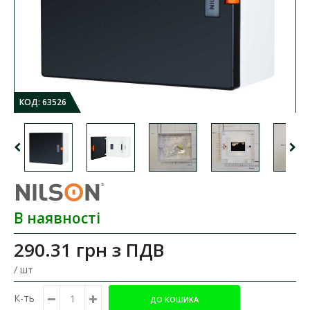
КОД:
63526
В наявності
290.31 грн
з ПДВ
/ шт
К-ть