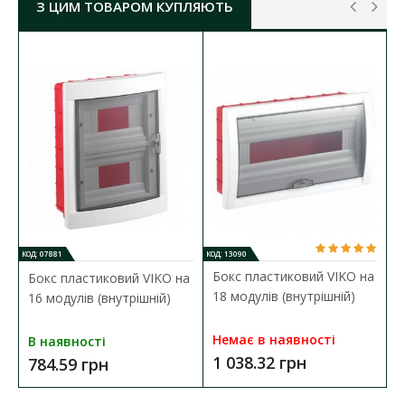
З ЦИМ ТОВАРОМ КУПЛЯЮТЬ
Тип монтажу:
накладний
Кількість модулів:
до 4
Материал корпусу:
пластик
Колір корпусу:
білий
Дверка:
чорна непрозора
Комплектація:
шина з заземленням на
4 отвори
Стійкість до відкритих джерел вогню:
до 650°C
Температура експлуатації:
-25ºС до +60ºС
Габаритні розміри ГхШхВ:
105х170х170 мм
Ступінь захисту:
IP40
КОД: 07881
КОД: 13090
Бокс пластиковий VIKO на
Бокс пластиковий VIKO на
18 модулів (внутрішній)
16 модулів (внутрішній)
Немає в наявності
В наявності
1 038.32 грн
784.59 грн