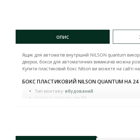
ОПИС
Ящик для автоматів внутрішній NILSON quantum вико
дверки, бокси для автоматичних вимикачів можна розмі
Купити пластиковий бокс Nilson ви можете на сайті н
БОКС ПЛАСТИКОВИЙ NILSON QUANTUM НА 24 М
Тип монтажу:
вбудований
Кількість модулів:
до 24
Матеріал корпусу:
пластик
Колір корпусу:
білий
Дверка:
біла непрозора
Комплектація:
шина заземлення 2 шт на 9 отв
Стійкість до відкритих джерел вогню:
до 650°C
Температура експлуатації:
-25 ºС до +60 ºС