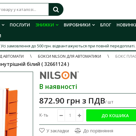
ПОСЛУГИ
ЗНИЖКИ
ВИРОБНИКИ
БЛОГ
НОВИНК
И
Усі замовлення до 500 грн. відвантажуються при повній передоплаті.
ІД АВТОМАТИ
БОКСИ NILSON ДЛЯ АВТОМАТИКИ
БОКС ПЛАС
утрішній білий ( 32661124 )
В наявності
872.90 грн
з ПДВ
/ шт
К-ть
У закладки
До порівняння