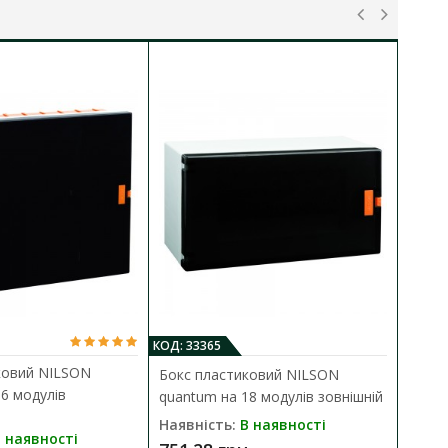
КОД: 33365
КО
ковий NILSON
Бокс пластиковий NILSON
Б
6 модулів
quantum на 18 модулів зовнішній
q
Наявність:
В наявності
Н
 наявності