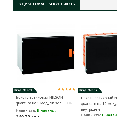
З ЦИМ ТОВАРОМ КУПЛЯЮТЬ
Монтажний розмір основи ГхШхВ:
75х305х330 
Габарити кришки ГхШхВ:
30х310х340 мм
Ступінь захисту:
IP40
КОД: 33363
КОД: 34957
Бокс пластиковий NILSON
Бокс пластиковий 
quantum на 9 модулів зовнішній
quantum на 12 моду
внутрішній
Наявність:
В наявності
Наявність:
В наявн