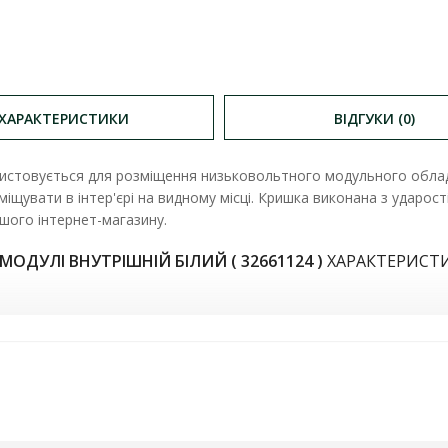
ХАРАКТЕРИСТИКИ
ВІДГУКИ (0)
ристовується для розміщення низьковольтного модульного облад
щувати в інтер'єрі на видному місці. Кришка виконана з ударості
ашого інтернет-магазину.
ОДУЛІ ВНУТРІШНІЙ БІЛИЙ ( 32661124 )
ХАРАКТЕРИСТ
орів