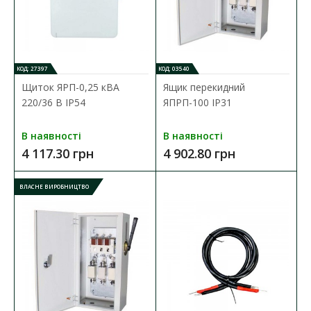
КОД: 27397
КОД: 03540
Щиток ЯРП-0,25 кВА
Ящик перекидний
220/36 В IP54
ЯПРП-100 IP31
В наявності
В наявності
4 117.30 грн
4 902.80 грн
Щит ККУ-0,4 25кВАр ІР54
Наявність:
В наявності
ВЛАСНЕ ВИРОБНИЦТВО
Установка компенсації реактивної потужності (УКРп)
комплектована автоматичним регулятором реакти..
53 346.00 грн
ДО КОШИКА