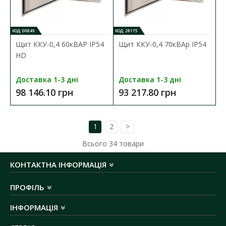
КОД: 00849
КОД: 28175
Щит ККУ-0,4 60кВАР ІР54
Щит ККУ-0,4 70кВАр ІР54
HD
Доставка 1-3 дні
Доставка 1-3 дні
98 146.10 грн
93 217.80 грн
1
2
>
Всього
34
товари
КОНТАКТНА ІНФОРМАЦІЯ
ПРОФІЛЬ
Ящик розриву ЯРП-100 IP31
ІНФОРМАЦІЯ
Наявність:
В наявності