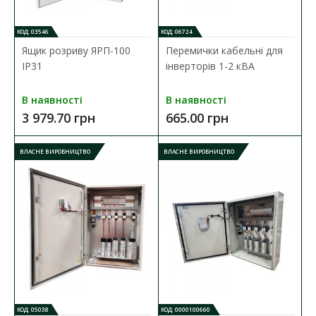
В порівняння
КОД: 03546
КОД: 06724
В закладки
Ящик розриву ЯРП-100
Перемички кабельні для
IP31
інверторів 1-2 кВА
ВЛАСНЕ ВИРОБНИЦТВО
В наявності
В наявності
3 979.70 грн
665.00 грн
ВЛАСНЕ ВИРОБНИЦТВО
ВЛАСНЕ ВИРОБНИЦТВО
КОД: 05038
КОД: 0000100660