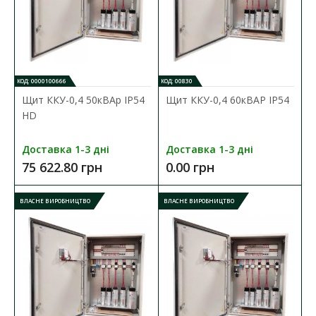
Ящик перекидний ЯПРП-100 IP31
КОД: 0000100666
КОД: 00830
Наявність:
В наявності
Щит ККУ-0,4 50кВАр ІР54
Щит ККУ-0,4 60кВАР ІР54
HD
По конструкції ящик розриву ЯПРП виготовляється навісним з
рукояткою на одній зі сторін. Я..
Доставка 1-3 дні
Доставка 1-3 дні
4 902.80 грн
75 622.80 грн
0.00 грн
ВЛАСНЕ ВИРОБНИЦТВО
ВЛАСНЕ ВИРОБНИЦТВО
ДО КОШИКА
В порівняння
В закладки
ВЛАСНЕ ВИРОБНИЦТВО