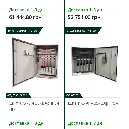
Доставка 1-3 дні
Доставка 1-3 дні
61 444.80 грн
52 751.00 грн
ВЛАСНЕ ВИРОБНИЦТВО
ВЛАСНЕ ВИРОБНИЦТВО
КОД: 0000100662
КОД: 03502
Щит ККУ-0,4 30кВАр ІР54
Щит ККУ-0,4 35кВАр ІР54
Щиток ЯРП-0,25 кВА 220/24 В IP54
HD
Наявність:
В наявності
Доставка 1-3 дні
Доставка 1-3 дні
Щитки ЯТП з понижуючими трансформаторами