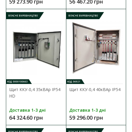
59 273.90 грн
56 467.20 грн
перетворюють напругу змінного струму 220В частотою 50Гц
на ..
ВЛАСНЕ ВИРОБНИЦТВО
ВЛАСНЕ ВИРОБНИЦТВО
4 117.30 грн
ДО КОШИКА
В порівняння
В закладки
ВЛАСНЕ ВИРОБНИЦТВО
КОД: 0000100663
КОД: 06921
Щит ККУ-0,4 35кВАр ІР54
Щит ККУ-0,4 40кВАр ІР54
HD
Доставка 1-3 дні
Доставка 1-3 дні
64 324.60 грн
59 296.00 грн
ВЛАСНЕ ВИРОБНИЦТВО
ВЛАСНЕ ВИРОБНИЦТВО