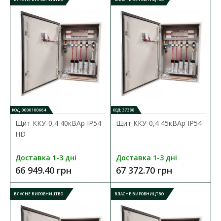
КОД: 0000100664
КОД: 37388
Щиток ЯРП-0,25 кВА 220/36 В IP54
Щит ККУ-0,4 40кВАр ІР54
Щит ККУ-0,4 45кВАр ІР54
Наявність:
В наявності
HD
Щитки ЯТП з понижуючими трансформаторами
Доставка 1-3 дні
Доставка 1-3 дні
перетворюють напругу змінного струму 220В частотою 50Гц
66 949.40 грн
67 372.70 грн
на ..
4 117.30 грн
ВЛАСНЕ ВИРОБНИЦТВО
ВЛАСНЕ ВИРОБНИЦТВО