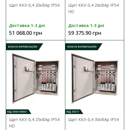
Щит ККУ-0,4 20кВАр ІР54
Щит ККУ-0,4 20кВАр ІР54
HD
Щиток ЯРП-0,25 кВА 220/12 В IP54
Доставка 1-3 дні
Доставка 1-3 дні
Наявність:
В наявності
51 068.00 грн
59 375.90 грн
Щитки ЯТП з понижуючими трансформаторами
ВЛАСНЕ ВИРОБНИЦТВО
ВЛАСНЕ ВИРОБНИЦТВО
перетворюють напругу змінного струму 220В частотою 50Г..
4 117.30 грн
ДО КОШИКА
В порівняння
В закладки
КОД: 0000100661
КОД: 35517
ВЛАСНЕ ВИРОБНИЦТВО
Щит ККУ-0,4 25кВАр ІР54
Щит ККУ-0,4 30кВАр ІР54
HD