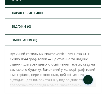
ХАРАКТЕРИСТИКИ
ВІДГУКИ (0)
ЗАПИТАННЯ (0)
Вуличний світильник Nowodvorski 9565 Hexa GU10
1x10W IP44 графітовий — це стильне та надійне
рішення для зовнішнього освітлення тераси, саду чи
заміського будинку. Виконаний у кольорі графітовий
з матеріалів, переважно: скло, цей світильник
↓
підходить для використання у відповідних ступенях
вологозахисту погодних умов, забезпечуючи
довговічність та стійкість до зовнішніх впливів.
Колекція HEXA поєднує передові технології та
елегантний дизайн, створюючи освітлення, яке
гармонійно впишеться у стиль вашого саду, тераси