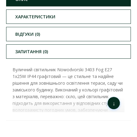
ХАРАКТЕРИСТИКИ
ВІДГУКИ (0)
ЗАПИТАННЯ (0)
Вуличний світильник Nowodvorski 3403 Fog E27
1x25W IP44 графітовий — це стильне та надійне
рішення для зовнішнього освітлення тераси, саду чи
заміського будинку. Виконаний у кольорі графітовий
з матеріалів, переважно: скло, цей світильник
↓
підходить для використання у відповідних ступенях
вологозахисту погодних умов, забезпечуючи
довговічність та стійкість до зовнішніх впливів.
Колекція FOG поєднує передові технології та
елегантний дизайн, створюючи освітлення, яке
гармонійно впишеться у стиль вашого саду, тераси